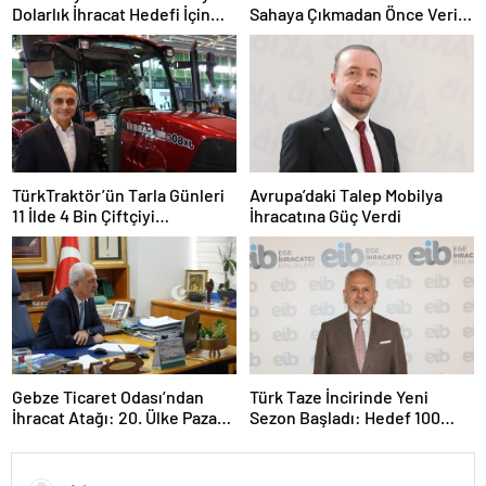
Dolarlık İhracat Hedefi İçin
Sahaya Çıkmadan Önce Veriyi
Ankara’nın Desteğini İstedi
Doğru Okumak
TürkTraktör’ün Tarla Günleri
Avrupa’daki Talep Mobilya
11 İlde 4 Bin Çiftçiyi
İhracatına Güç Verdi
Buluşturdu
Gebze Ticaret Odası’ndan
Türk Taze İncirinde Yeni
İhracat Atağı: 20. Ülke Pazarı
Sezon Başladı: Hedef 100
Toplantısında Litvanya
Milyon Dolar
Masaya Yatırıldı