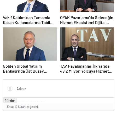
Vakıf Katılım’dan Tamamla
OYAK Pazarlama’da Geleceğin
Kazan Kullanıcılarına Tabii
Hizmet Ekosistemi Dijital
Premium Fırsatı
Dönüşümle Şekilleniyor
Golden Global Yatırım
TAV Havalimanları İlk Yarıda
Bankası’nda Üst Düzey
48,2 Milyon Yolcuya Hizmet
Atama: Mustafa Selcen
Verdi
Yönetim Kurulu Üyesi Oldu
Gönder
En az 10 karakter gerekli