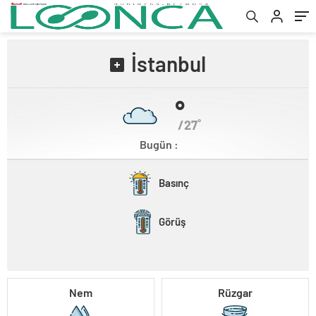
İstanbul
˚
/27˚
Bugün :
Basınç
Görüş
Nem
Rüzgar