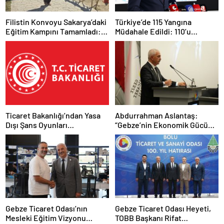
Filistin Konvoyu Sakarya’daki
Türkiye’de 115 Yangına
Eğitim Kampını Tamamladı:
Müdahale Edildi: 110’u
Ankara Etabı Başlıyor
Kontrol Altına Alındı
Ticaret Bakanlığı’ndan Yasa
Abdurrahman Aslantaş:
Dışı Şans Oyunları
“Gebze’nin Ekonomik Gücünü
Reklamlarına Sıkı Tedbir
Daha da İleri Taşıyacağız”
Gebze Ticaret Odası’nın
Gebze Ticaret Odası Heyeti,
Mesleki Eğitim Vizyonu
TOBB Başkanı Rifat