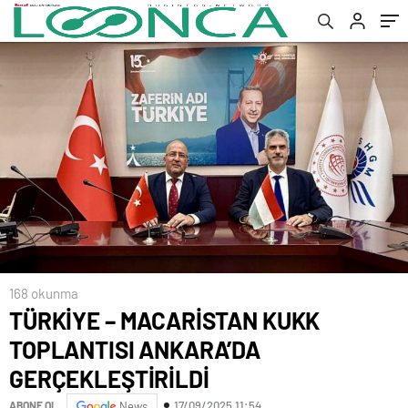
168 okunma
TÜRKİYE – MACARİSTAN KUKK
TOPLANTISI ANKARA’DA
GERÇEKLEŞTİRİLDİ
17/09/2025 11:54
ABONE OL
News