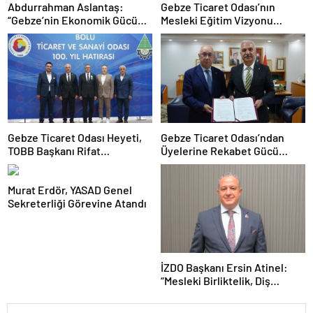
Abdurrahman Aslantaş:
Gebze Ticaret Odası’nın
“Gebze’nin Ekonomik Gücünü
Mesleki Eğitim Vizyonu
Daha da İleri Taşıyacağız”
İstihdamla Taçlandı
Gebze Ticaret Odası Heyeti,
Gebze Ticaret Odası’ndan
TOBB Başkanı Rifat
Üyelerine Rekabet Gücü
Hisarcıklıoğlu ile Bolu’da Bir
Kazandıracak Stratejik İş
Araya GeldiGebze Ticaret
Birliği
Murat Erdör, YASAD Genel
Odası Heyeti, TOBB Başkanı
Sekreterliği Görevine Atandı
Rifat Hisarcıklıoğlu ile Bolu’da
Bir Araya Geldi
İZDO Başkanı Ersin Atinel:
“Mesleki Birliktelik, Diş
Hekimliğinin Geleceği İçin
Vazgeçilmez”