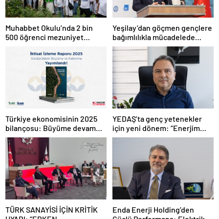
Muhabbet Okulu’nda 2 bin
Yeşilay’dan göçmen gençlere
500 öğrenci mezuniyet
bağımlılıkla mücadelede
heyecanı yaşadı
uluslararası model
Türkiye ekonomisinin 2025
YEDAŞ’ta genç yetenekler
bilançosu: Büyüme devam
için yeni dönem: “Enerjim
etti, sanayide alarm zilleri
Sizinle” başvuruları başladı
çaldı
TÜRK SANAYİSİ İÇİN KRİTİK
Enda Enerji Holding’den
UYARI: “ERKEN
Güçlü Performans: Elektrik