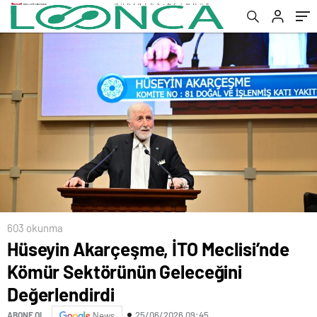
603 okunma
Hüseyin Akarçeşme, İTO Meclisi’nde
Kömür Sektörünün Geleceğini
Değerlendirdi
25/06/2026 09:45
ABONE OL
News