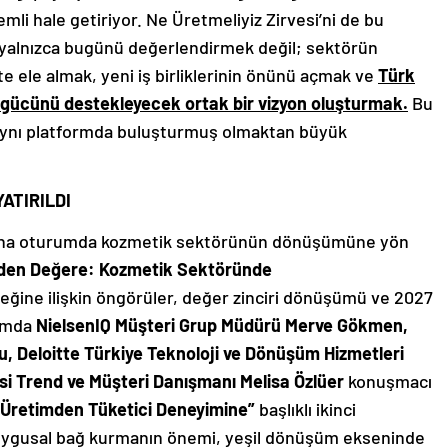
i hale getiriyor. Ne Üretmeliyiz Zirvesi’ni de bu
 yalnızca bugünü değerlendirmek değil; sektörün
te ele almak, yeni iş birliklerinin önünü açmak ve
Türk
gücünü destekleyecek ortak bir vizyon oluşturmak.
Bu
i aynı platformda buluşturmuş olmaktan büyük
ATIRILDI
ç ana oturumda kozmetik sektörünün dönüşümüne yön
iden Değere: Kozmetik Sektöründe
ine ilişkin öngörüler, değer zinciri dönüşümü ve 2027
rumda
NielsenIQ Müşteri Grup Müdürü Merve Gökmen,
lu, Deloitte Türkiye Teknoloji ve Dönüşüm Hizmetleri
 Trend ve Müşteri Danışmanı Melisa Özlüer
konuşmacı
Üretimden Tüketici Deneyimine”
başlıklı ikinci
duygusal bağ kurmanın önemi, yeşil dönüşüm ekseninde