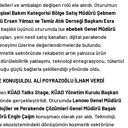
delleri ve ambalajın değişen rolü ele alındı. Oturumun
şisel Bakım Kategorisi Bölge Satış Müdürü Şebnem
rü Ersen Yılmaz ve Temiz Atık Derneği Başkanı Esra
başlıklı üçüncü oturumda ise
ebebek Genel Müdürü
şları, yeni nesil satış kanalları, dijital perakende
 deneyimi üzerine değerlendirmelerde bulundu.
zmetik sektöründe rekabetin artık yalnızca ürün
rdürülebilirlik yaklaşımı, teknoloji entegrasyonu, tüketici
uğu güçlü bağlarla şekillendiği yönünde oldu.
E KONUŞULDU, ALİ POYRAZOĞLU İLHAM VERDİ
ilen
KÜAD Talks Stage, KÜAD Yönetim Kurulu Başkan
nde gerçekleştirildi. Oturumda
Lenovo Genel Müdürü
lojiler ve Perakende Çözümleri Genel Müdürü Başak
örü Engin Çağın
konuşmacı olarak yer aldı. Teknoloji,
ende ekosistemindeki dönüşümün kozmetik sektörüne