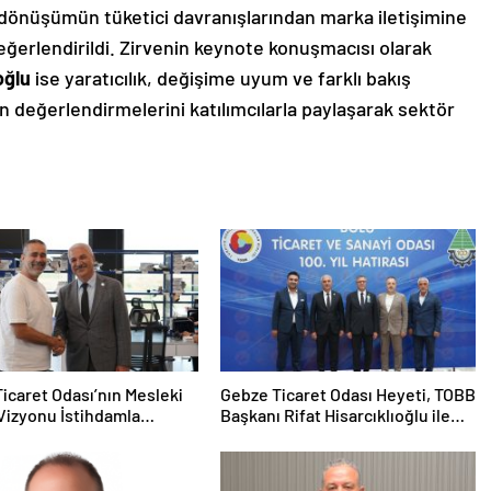
al dönüşümün tüketici davranışlarından marka iletişimine
eğerlendirildi. Zirvenin keynote konuşmacısı olarak
oğlu
ise yaratıcılık, değişime uyum ve farklı bakış
in değerlendirmelerini katılımcılarla paylaşarak sektör
icaret Odası’nın Mesleki
Gebze Ticaret Odası Heyeti, TOBB
Vizyonu İstihdamla
Başkanı Rifat Hisarcıklıoğlu ile
ı
Bolu’da Bir Araya GeldiGebze
Ticaret Odası Heyeti, TOBB
Başkanı Rifat Hisarcıklıoğlu ile