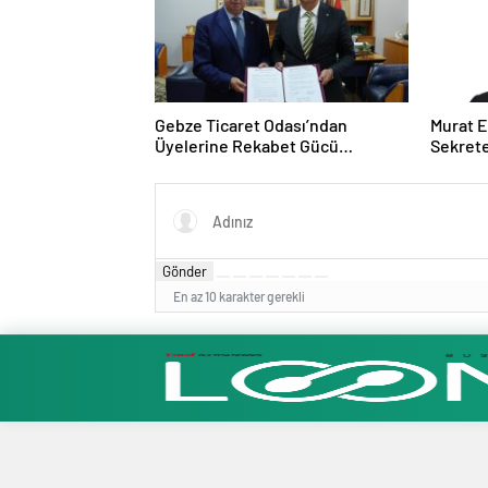
Gebze Ticaret Odası’ndan
Murat E
Üyelerine Rekabet Gücü
Sekrete
Kazandıracak Stratejik İş Birliği
Gönder
En az 10 karakter gerekli