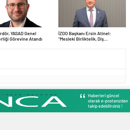
Bolu’da Bir Araya Geldi
rdör, YASAD Genel
İZDO Başkanı Ersin Atinel:
rliği Görevine Atandı
“Mesleki Birliktelik, Diş
Hekimliğinin Geleceği İçin
Vazgeçilmez”
Haberleri güncel
olarak e-postanızdan
takip edebilirsiniz !