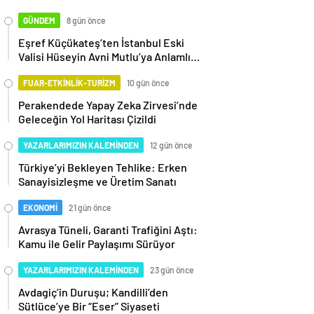
GÜNDEM
8 gün önce
Eşref Küçükateş’ten İstanbul Eski
Valisi Hüseyin Avni Mutlu’ya Anlamlı
Ziyaret
FUAR-ETKİNLİK-TURİZM
10 gün önce
Perakendede Yapay Zeka Zirvesi’nde
Geleceğin Yol Haritası Çizildi
YAZARLARIMIZIN KALEMİNDEN
12 gün önce
Türkiye’yi Bekleyen Tehlike: Erken
Sanayisizleşme ve Üretim Sanatı
EKONOMİ
21 gün önce
Avrasya Tüneli, Garanti Trafiğini Aştı:
Kamu ile Gelir Paylaşımı Sürüyor
YAZARLARIMIZIN KALEMİNDEN
23 gün önce
Avdagiç’in Duruşu; Kandilli’den
Sütlüce’ye Bir “Eser” Siyaseti