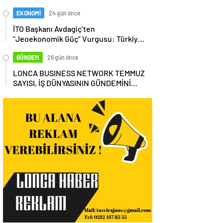
EKONOMİ
24 gün önce
İTO Başkanı Avdagiç’ten
“Jeoekonomik Güç” Vurgusu: Türkiye,
Küresel Tedarik Zincirinin Merkezi
Olmalı
GÜNDEM
26 gün önce
LONCA BUSINESS NETWORK TEMMUZ
SAYISI, İŞ DÜNYASININ GÜNDEMİNİ
MASAYA YATIRDI