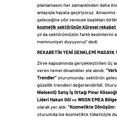
planlamasını her zamankinden daha öneml
anlayışla hayata geçiriyoruz. Amacımız
geleceğine yön verecek başlıkları birlik
kozmetik sektörünün küresel rekabet 
yıl da sektörümüzün farklı kesimlerin
memnuniyet duyuyoruz” dedi.
REKABETİN YENİ DENKLEMİ MASAYA Y
Zirve kapsamında gerçekleştirilen ü
veren temel dinamikler ele alındı.
“Ver
Trendler”
oturumunda; sektörün geleceğ
güzellik trendleri değerlendirildi. Otu
NielsenIQ Satış İş Ortağı Pınar Köseoğ
Lideri Hakan Göl
ve
WGSN EMEA Bölgesi
olarak yer aldı.
“Kozmetikte Dönüşüm: 
oturumda ise kozmetikte tüketiciyle 