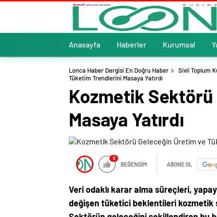
Anasayfa
Haberler
Kurumsal
Y
Lonca Haber Dergisi En Doğru Haber
Sivil Toplum K
Tüketim Trendlerini Masaya Yatırdı
Kozmetik Sektörü 
Masaya Yatırdı
0
BEĞENDİM
ABONE OL
Veri odaklı karar alma süreçleri, yapay
değişen tüketici beklentileri kozmetik
Sektörün geleceğini şekillendiren bu b