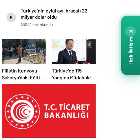
Türkiye’nin eylül ayı ihracatı 22
milyar dolar oldu
5
20344 kez okundu
✉
Hızlı İletişim
Filistin Konvoyu
Türkiye’de 115
Sakarya’daki Eğitim
Yangına Müdahale
Kampını
Edildi: 110’u Kontrol
Tamamladı: Ankara
Altına Alındı
Etabı Başlıyor