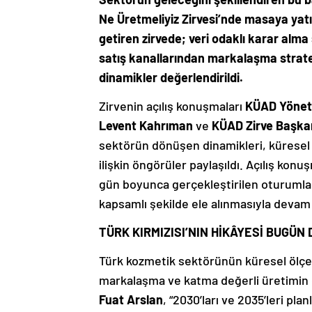
Ne Üretmeliyiz Zirvesi’nde masaya yatır
getiren zirvede; veri odaklı karar alm
satış kanallarından markalaşma strate
dinamikler değerlendirildi.
Zirvenin açılış konuşmaları
KÜAD Yöneti
Levent Kahrıman
ve
KÜAD
Zirve Başkan
sektörün dönüşen dinamikleri, küresel
ilişkin öngörüler paylaşıldı. Açılış ko
gün boyunca gerçekleştirilen oturumla
kapsamlı şekilde ele alınmasıyla devam 
TÜRK KIRMIZISI’NIN HİKÂYESİ BUGÜN
Türk kozmetik sektörünün küresel ölçek
markalaşma ve katma değerli üretimin
Fuat Arslan
, “2030’ları ve 2035’leri pl