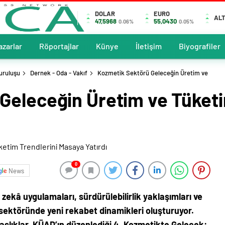
DOLAR
EURO
ALT
47,5968
55,0430
0.06%
0.05%
azarlar
Röportajlar
Künye
İletişim
Biyografiler
uruluşu
Dernek - Oda - Vakıf
Kozmetik Sektörü Geleceğin Üretim ve
Geleceğin Üretim ve Tüketi
0
News
 zekâ uygulamaları, sürdürülebilirlik yaklaşımları ve
 sektöründe yeni rekabet dinamikleri oluşturuyor.
aşlıklar, KÜAD’ın düzenlediği 4. Kozmetikte Gelecek: