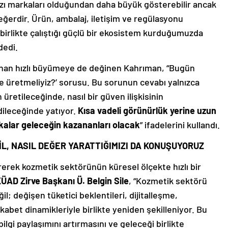
 bazı markaları olduğundan daha büyük gösterebilir ancak
değerdir. Ürün, ambalaj, iletişim ve regülasyonu
birlikte çalıştığı güçlü bir ekosistem kurduğumuzda
dedi.
anan hızlı büyümeye de değinen Kahrıman, “Bugün
e üretmeliyiz?’ sorusu. Bu sorunun cevabı yalnızca
 üretileceğinde, nasıl bir güven ilişkisinin
dileceğinde yatıyor.
Kısa vadeli görünürlük yerine uzun
kalar geleceğin kazananları olacak
” ifadelerini kullandı.
İL, NASIL DEĞER YARATTIĞIMIZI DA KONUŞUYORUZ
rerek kozmetik sektörünün küresel ölçekte hızlı bir
ÜAD Zirve Başkanı Ü. Belgin Sile
, “Kozmetik sektörü
l; değişen tüketici beklentileri, dijitalleşme,
ekabet dinamikleriyle birlikte yeniden şekilleniyor. Bu
gi paylaşımını artırmasını ve geleceği birlikte