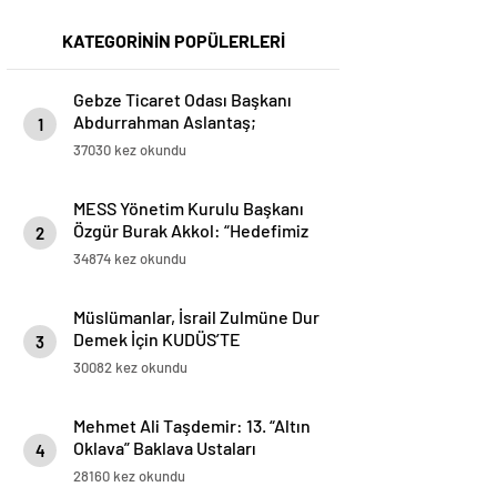
KATEGORİNİN POPÜLERLERİ
Gebze Ticaret Odası Başkanı
Abdurrahman Aslantaş;
1
“Gebze’nin en büyük şansı
37030 kez okundu
Türkiye’ye ilk yabancı
sermayenin ilçemizden girmiş
MESS Yönetim Kurulu Başkanı
olması. Yabancı sermaye,
Özgür Burak Akkol: “Hedefimiz
networklarıyla ve know-
2
işçi sendikaları ile iş birliği
hows’ları ile Gebze’yi ticarette,
34874 kez okundu
içinde sektörde üretimi ve
sanayide, üretimde üst noktaya
istihdamı geliştirmek”
taşıdı.”
Müslümanlar, İsrail Zulmüne Dur
Demek İçin KUDÜS’TE
3
BULUŞMAK ÜZERE ahitleşiyor…
30082 kez okundu
www.kudustebulusmakuzere.com
Mehmet Ali Taşdemir: 13. “Altın
Oklava” Baklava Ustaları
4
Yarışması ve “Baklava Festivali”
28160 kez okundu
Bakü’de yapılacak