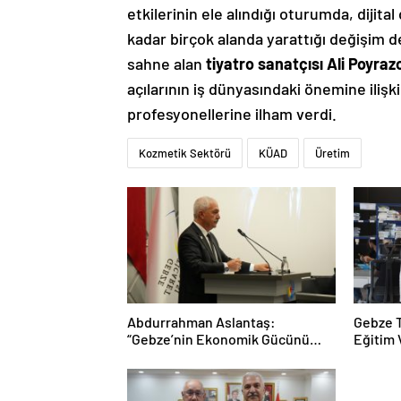
etkilerinin ele alındığı oturumda, dijit
kadar birçok alanda yarattığı değişim d
sahne alan
tiyatro sanatçısı Ali Poyraz
açılarının iş dünyasındaki önemine ilişk
profesyonellerine ilham verdi.
Kozmetik Sektörü
KÜAD
Üretim
Abdurrahman Aslantaş:
Gebze T
“Gebze’nin Ekonomik Gücünü
Eğitim 
Daha da İleri Taşıyacağız”
Taçland