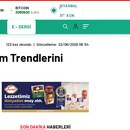
İSTANBUL
BITCOIN
IN
3080500
0,20%
31°
AÇIK
E – DERGİ
123 kez okundu
|
Güncelleme: 22/06/2026 08:54
m Trendlerini
SON DAKİKA
HABERLERİ