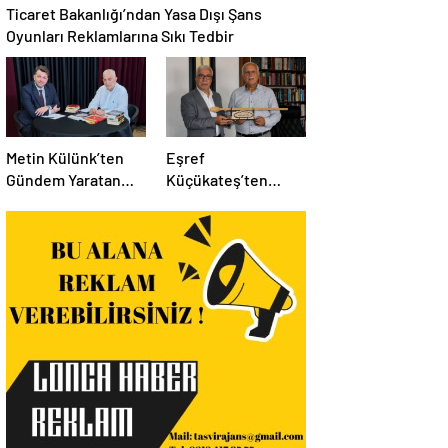
Ticaret Bakanlığı’ndan Yasa Dışı Şans
Oyunları Reklamlarına Sıkı Tedbir
Metin Külünk’ten
Eşref
Gündem Yaratan
Küçükateş’ten
Açıklamalar:
İstanbul Eski Valisi
Ekonomi, Liyakat ve
Hüseyin Avni
Siyasete İlişkin
Mutlu’ya Anlamlı
Dikkat Çeken
Ziyaret
Mesajlar