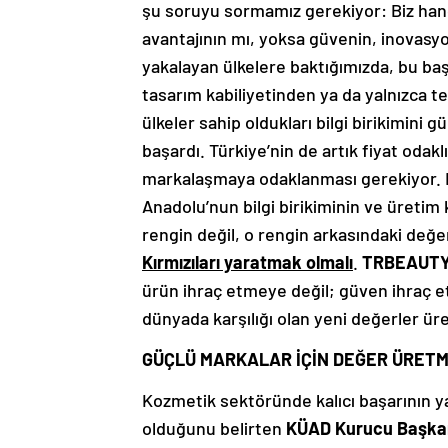
şu soruyu sormamız gerekiyor: Biz hang
avantajının mı, yoksa güvenin, inovas
yakalayan ülkelere baktığımızda, bu baş
tasarım kabiliyetinden ya da yalnızca t
ülkeler sahip oldukları bilgi birikimin
başardı. Türkiye’nin de artık fiyat oda
markalaşmaya odaklanması gerekiyor. 
Anadolu’nun bilgi birikiminin ve üretim 
rengin değil, o rengin arkasındaki değ
Kırmızıları yaratmak olmalı
.
TRBEAUT
ürün ihraç etmeye değil; güven ihraç e
dünyada karşılığı olan yeni değerler ür
GÜÇLÜ MARKALAR İÇİN DEĞER ÜRET
Kozmetik sektöründe kalıcı başarının y
olduğunu belirten
KÜAD Kurucu Başkan