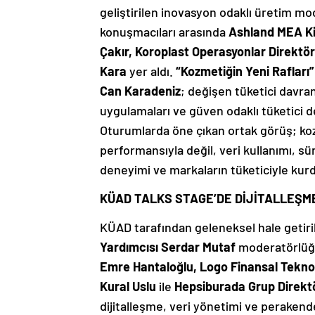
geliştirilen inovasyon odaklı üretim mo
konuşmacıları arasında
Ashland MEA Ki
Çakır, Koroplast Operasyonlar Direktö
Kara
yer aldı.
“Kozmetiğin Yeni Rafları”
Can Karadeniz
; değişen tüketici davranı
uygulamaları ve güven odaklı tüketici
Oturumlarda öne çıkan ortak görüş; ko
performansıyla değil, veri kullanımı, sü
deneyimi ve markaların tüketiciyle kurd
KÜAD TALKS STAGE’DE DİJİTALLEŞM
KÜAD tarafından geleneksel hale getir
Yardımcısı Serdar Mutaf
moderatörlüğü
Emre Hantaloğlu, Logo Finansal Tekno
Kural Uslu
ile
Hepsiburada Grup Direkt
dijitalleşme, veri yönetimi ve perak