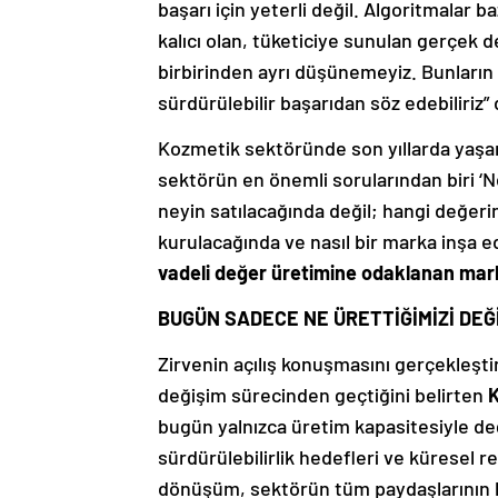
başarı için yeterli değil. Algoritmalar
kalıcı olan, tüketiciye sunulan gerçek 
birbirinden ayrı düşünemeyiz. Bunların 
sürdürülebilir başarıdan söz edebiliriz” 
Kozmetik sektöründe son yıllarda yaş
sektörün en önemli sorularından biri ‘N
neyin satılacağında değil; hangi değerin
kurulacağında ve nasıl bir marka inşa e
vadeli değer üretimine odaklanan mar
BUGÜN SADECE NE ÜRETTİĞİMİZİ DEĞ
Zirvenin açılış konuşmasını gerçekleşti
değişim sürecinden geçtiğini belirten
K
bugün yalnızca üretim kapasitesiyle deği
sürdürülebilirlik hedefleri ve küresel r
dönüşüm, sektörün tüm paydaşlarının bil