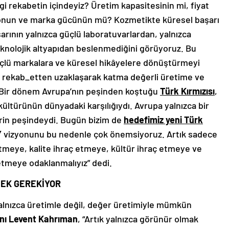
i rekabetin içindeyiz? Üretim kapasitesinin mi, fiyat
yonun ve marka gücünün mü? Kozmetikte küresel başarı
arının yalnızca güçlü laboratuvarlardan, yalnızca
eknolojik altyapıdan beslenmediğini görüyoruz. Bu
i güçlü markalara ve küresel hikâyelere dönüştürmeyi
klı rekab_etten uzaklaşarak katma değerli üretime ve
Bir dönem Avrupa’nın peşinden koştuğu
Türk Kırmızısı
,
kültürünün dünyadaki karşılığıydı. Avrupa yalnızca bir
erin peşindeydi. Bugün bizim de
hedefimiz yeni Türk
Y
vizyonunu bu nedenle çok önemsiyoruz. Artık sadece
tmeye, kalite ihraç etmeye, kültür ihraç etmeye ve
etmeye odaklanmalıyız” dedi.
MEK GEREKİYOR
alnızca üretimle değil, değer üretimiyle mümkün
ı Levent Kahrıman
, “Artık yalnızca görünür olmak