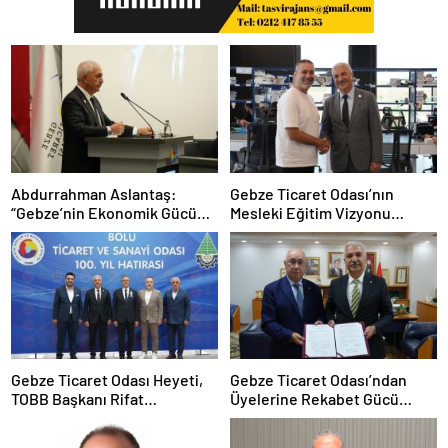
Abdurrahman Aslantaş:
Gebze Ticaret Odası’nın
“Gebze’nin Ekonomik Gücünü
Mesleki Eğitim Vizyonu
Daha da İleri Taşıyacağız”
İstihdamla Taçlandı
Gebze Ticaret Odası Heyeti,
Gebze Ticaret Odası’ndan
TOBB Başkanı Rifat
Üyelerine Rekabet Gücü
Hisarcıklıoğlu ile Bolu’da Bir
Kazandıracak Stratejik İş
Araya GeldiGebze Ticaret
Birliği