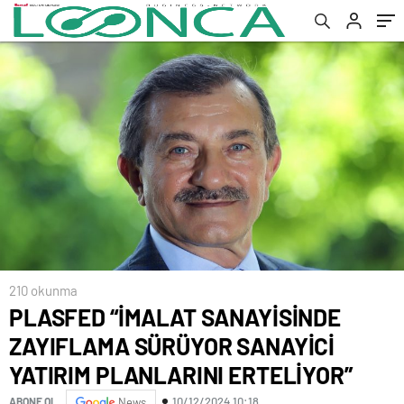
ERTELİYOR”
210 okunma
PLASFED “İMALAT SANAYİSİNDE
ZAYIFLAMA SÜRÜYOR SANAYİCİ
YATIRIM PLANLARINI ERTELİYOR”
10/12/2024 10:18
ABONE OL
News