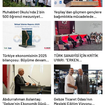
Muhabbet Okulu’nda 2 bin
Yeşilay’dan göçmen gençlere
500 öğrenci mezuniyet
bağımlılıkla mücadelede
heyecanı yaşadı
uluslararası model
Türkiye ekonomisinin 2025
TÜRK SANAYİSİ İÇİN KRİTİK
bilançosu: Büyüme devam
UYARI: “ERKEN
etti, sanayide alarm zilleri
SANAYİSİZLEŞME
çaldı
TEHLİKESİYLE KARŞI
KARŞIYAYIZ”
Abdurrahman Aslantaş:
Gebze Ticaret Odası’nın
“Gebze’nin Ekonomik Gücünü
Mesleki Eğitim Vizyonu