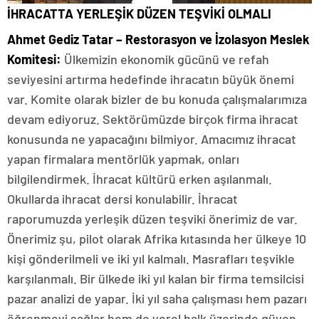
İHRACATTA YERLEŞİK DÜZEN TEŞVİKİ OLMALI
Ahmet Gediz Tatar – Restorasyon ve İzolasyon Meslek
Komitesi:
Ülkemizin ekonomik gücünü ve refah
seviyesini artırma hedefinde ihracatın büyük önemi
var. Komite olarak bizler de bu konuda çalışmalarımıza
devam ediyoruz. Sektörümüzde birçok firma ihracat
konusunda ne yapacağını bilmiyor. Amacımız ihracat
yapan firmalara mentörlük yapmak, onları
bilgilendirmek. İhracat kültürü erken aşılanmalı.
Okullarda ihracat dersi konulabilir. İhracat
raporumuzda yerleşik düzen teşviki önerimiz de var.
Önerimiz şu, pilot olarak Afrika kıtasında her ülkeye 10
kişi gönderilmeli ve iki yıl kalmalı. Masrafları teşvikle
karşılanmalı. Bir ülkede iki yıl kalan bir firma temsilcisi
pazar analizi de yapar. İki yıl saha çalışması hem pazarı
öğrenmeyi sağlar hem de yerel halk üzerinde güven