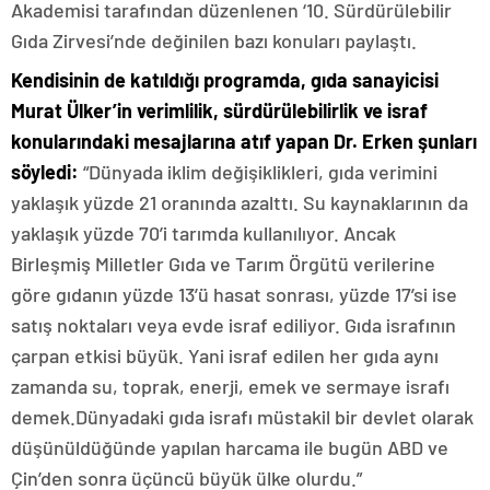
Akademisi tarafından düzenlenen ‘10. Sürdürülebilir
Gıda Zirvesi’nde değinilen bazı konuları paylaştı.
Kendisinin de katıldığı programda, gıda sanayicisi
Murat Ülker’in verimlilik, sürdürülebilirlik ve israf
konularındaki mesajlarına atıf yapan Dr. Erken şunları
söyledi:
“Dünyada iklim değişiklikleri, gıda verimini
yaklaşık yüzde 21 oranında azalttı. Su kaynaklarının da
yaklaşık yüzde 70’i tarımda kullanılıyor. Ancak
Birleşmiş Milletler Gıda ve Tarım Örgütü verilerine
göre gıdanın yüzde 13’ü hasat sonrası, yüzde 17’si ise
satış noktaları veya evde israf ediliyor. Gıda israfının
çarpan etkisi büyük. Yani israf edilen her gıda aynı
zamanda su, toprak, enerji, emek ve sermaye israfı
demek.Dünyadaki gıda israfı müstakil bir devlet olarak
düşünüldüğünde yapılan harcama ile bugün ABD ve
Çin’den sonra üçüncü büyük ülke olurdu.”