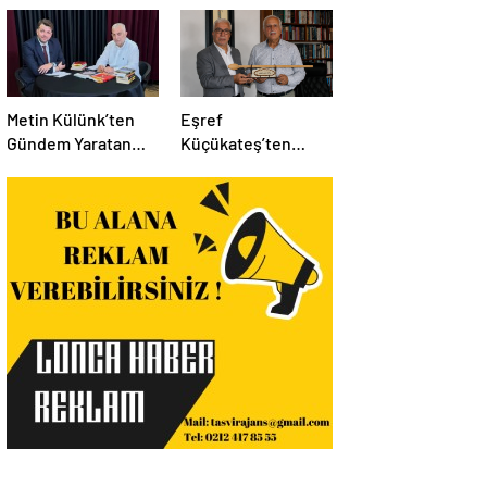
Metin Külünk’ten
Eşref
Gündem Yaratan
Küçükateş’ten
Açıklamalar:
İstanbul Eski Valisi
Ekonomi, Liyakat ve
Hüseyin Avni
Siyasete İlişkin
Mutlu’ya Anlamlı
Dikkat Çeken
Ziyaret
Mesajlar