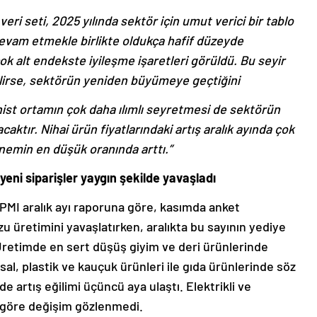
veri seti, 2025 yılında sektör için umut verici bir tablo
devam etmekle birlikte oldukça hafif düzeyde
k alt endekste iyileşme işaretleri görüldü. Bu seyir
bilirse, sektörün yeniden büyümeye geçtiğini
onist ortamın çok daha ılımlı seyretmesi de sektörün
ktır. Nihai ürün fiyatlarındaki artış aralık ayında çok
önemin en düşük oranında arttı.”
yeni siparişler yaygın şekilde yavaşladı
 PMI aralık ayı raporuna göre, kasımda anket
 üretimini yavaşlatırken, aralıkta bu sayının yediye
. Üretimde en sert düşüş giyim ve deri ürünlerinde
l, plastik ve kauçuk ürünleri ile gıda ürünlerinde söz
 artış eğilimi üçüncü aya ulaştı. Elektrikli ve
a göre değişim gözlenmedi.