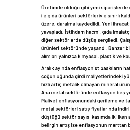
Üretimde olduğu gibi yeni siparişlerde 
ile gıda ürünleri sektörleriyle sınırlı k
üzere, daralma kaydedildi. Yeni ihracat 
yavaşladı. İstihdam hacmi, gıda imalatçı
diğer sektörlerde düşüş sergiledi. Çalış
ürünleri sektöründe yaşandı. Benzer bir
alımları yalnızca kimyasal, plastik ve ka
Aralık ayında enflasyonist baskıların haf
çoğunluğunda girdi maliyetlerindeki yüks
hızlı artış metalik olmayan mineral ürü
Ana metal sektöründe enflasyon beş yı
Maliyet enflasyonundaki gerileme ve tal
metal sektörleri satış fiyatlarında indir
düştüğü sektör sayısı kasımda iki iken a
belirgin artış ise enflasyonun marttan