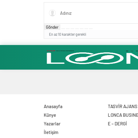
Ticaret Odası Heyeti, TOBB
Başkanı Rifat Hisarcıklıoğlu ile
Bolu’da Bir Araya Geldi
Gönder
En az 10 karakter gerekli
Anasayfa
TASVİR AJANS
Künye
LONCA BUSIN
Yazarlar
E – DERGİ
İletişim