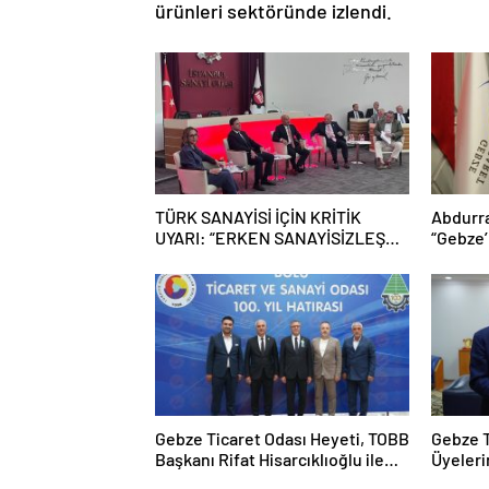
ürünleri sektöründe izlendi.
TÜRK SANAYİSİ İÇİN KRİTİK
Abdurr
UYARI: “ERKEN SANAYİSİZLEŞME
“Gebze
TEHLİKESİYLE KARŞI
Daha da
KARŞIYAYIZ”
Gebze Ticaret Odası Heyeti, TOBB
Gebze T
Başkanı Rifat Hisarcıklıoğlu ile
Üyeler
Bolu’da Bir Araya GeldiGebze
Kazandır