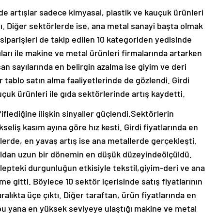
de artışlar sadece kimyasal, plastik ve kauçuk ürünleri
aldı. Diğer sektörlerde ise, ana metal sanayi başta olmak
siparişleri de takip edilen 10 kategoriden yedisinde
ları ile makine ve metal ürünleri firmalarında artarken
an sayılarında en belirgin azalma ise giyim ve deri
 tablo satın alma faaliyetlerinde de gözlendi. Girdi
uçuk ürünleri ile gıda sektörlerinde artış kaydetti.
iflediğine ilişkin sinyaller güçlendi.Sektörlerin
eliş kasım ayına göre hız kesti. Girdi fiyatlarında en
nlerde, en yavaş artış ise ana metallerde gerçekleşti.
ldan uzun bir dönemin en düşük düzeyindeölçüldü.
epteki durgunluğun etkisiyle tekstil,giyim-deri ve ana
ime gitti. Böylece 10 sektör içerisinde satış fiyatlarının
ralıkta üçe çıktı. Diğer taraftan, ürün fiyatlarında en
 bu yana en yüksek seviyeye ulaştığı makine ve metal