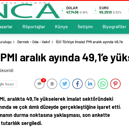
DOLAR
EURO
47,7436
55,2510
0.18%
0.32%
azarlar
Röportajlar
Künye
İletişim
Biyografiler
uruluşu
Dernek - Oda - Vakıf
İSO Türkiye İmalat PMI aralık ayında 49,1’e
PMI aralık ayında 49,1’e yük
0
News
MI, aralıkta 49,1’e yükselerek imalat sektöründeki
nda ve çok ılımlı düzeyde gerçekleştiğine işaret etti.
ulmanın durma noktasına yaklaşması, son ankette
utarlılık sergiledi.