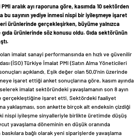
l PMI aralık ayı raporuna göre, kasımda 10 sektörden
a bu sayının yediye inmesi nispi bir iyileşmeye işaret
deri ürünlerinde gerçekleşirken, büyüme yalnızca
le gıda ürünlerinde söz konusu oldu. Gıda sektörünün
ştı.
an imalat sanayi performansında en hızlı ve güvenilir
dası (İSO) Türkiye İmalat PMI (Satın Alma Yöneticileri
onuçları açıklandı. Eşik değer olan 50,0’nin üzerinde
meye işaret ettiği anket sonuçlarına göre, kasım ayında
ükselerek imalat sektöründeki yavaşlamanın son 8 ayın
 gerçekleştiğine işaret etti. Sektördeki faaliyet
a yaklaşması, son ankette birçok alt endeksin çizdiği
ki nispi iyileşme sinyalleriyle birlikte üretimde düşüş
mevcut yavaşlama döneminin en düşük oranında
 baskılara bağlı olarak yeni siparişlerde yavaşlama