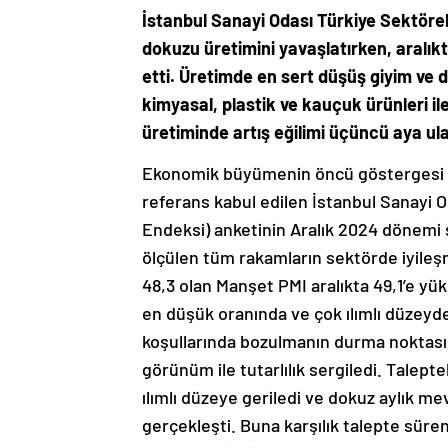
İstanbul Sanayi Odası Türkiye Sektöre
dokuzu üretimini yavaşlatırken, aralıkt
etti. Üretimde en sert düşüş giyim ve 
kimyasal, plastik ve kauçuk ürünleri i
üretiminde artış eğilimi üçüncü aya ula
Ekonomik büyümenin öncü göstergesi ol
referans kabul edilen İstanbul Sanayi O
Endeksi) anketinin Aralık 2024 dönemi s
ölçülen tüm rakamların sektörde iyileş
48,3 olan Manşet PMI aralıkta 49,1’e y
en düşük oranında ve çok ılımlı düzeyde
koşullarında bozulmanın durma noktasın
görünüm ile tutarlılık sergiledi. Talepte
ılımlı düzeye geriledi ve dokuz aylık 
gerçekleşti. Buna karşılık talepte süren