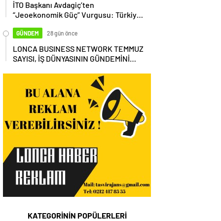
İTO Başkanı Avdagiç’ten
“Jeoekonomik Güç” Vurgusu: Türkiye,
Küresel Tedarik Zincirinin Merkezi
Olmalı
GÜNDEM
28 gün önce
LONCA BUSINESS NETWORK TEMMUZ
SAYISI, İŞ DÜNYASININ GÜNDEMİNİ
MASAYA YATIRDI
KATEGORİNİN POPÜLERLERİ