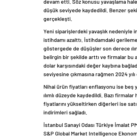
devam etti. Söz konusu yavaşlama hale
düşük seviyede kaydedildi. Benzer şekil
gerçekleşti.
Yeni siparişlerdeki yavaşlık nedeniyle im
istihdamı azalttı. İstihdamdaki gerileme
göstergede de düşüşler son derece ılıml
belirgin bir şekilde arttı ve firmalar bu 
dolar karşısındaki değer kaybına bağlad
seviyesine çıkmasına rağmen 2024 yılı o
Nihai ürün fiyatları enflasyonu ise beş 
ılımlı düzeyde kaydedildi. Bazı firmala
fiyatlarını yükseltirken diğerleri ise sa
indirimleri sağladı.
İstanbul Sanayi Odası Türkiye İmalat P
S&P Global Market Intelligence Ekonomi