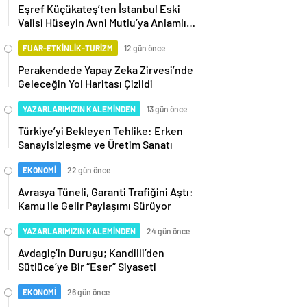
Eşref Küçükateş’ten İstanbul Eski
Valisi Hüseyin Avni Mutlu’ya Anlamlı
Ziyaret
FUAR-ETKİNLİK-TURİZM
12 gün önce
Perakendede Yapay Zeka Zirvesi’nde
Geleceğin Yol Haritası Çizildi
YAZARLARIMIZIN KALEMİNDEN
13 gün önce
Türkiye’yi Bekleyen Tehlike: Erken
Sanayisizleşme ve Üretim Sanatı
EKONOMİ
22 gün önce
Avrasya Tüneli, Garanti Trafiğini Aştı:
Kamu ile Gelir Paylaşımı Sürüyor
YAZARLARIMIZIN KALEMİNDEN
24 gün önce
Avdagiç’in Duruşu; Kandilli’den
Sütlüce’ye Bir “Eser” Siyaseti
EKONOMİ
26 gün önce