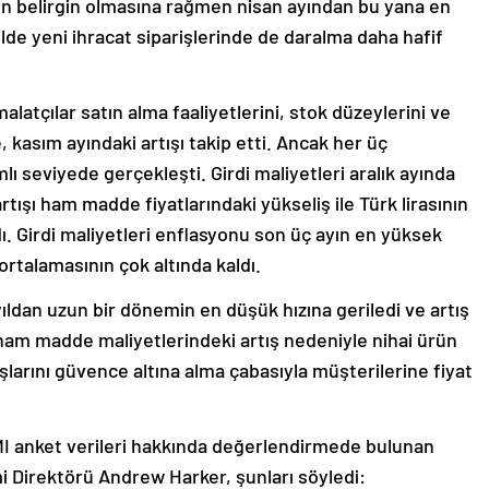
n belirgin olmasına rağmen nisan ayından bu yana en
de yeni ihracat siparişlerinde de daralma daha hafif
alatçılar satın alma faaliyetlerini, stok düzeylerini ve
, kasım ayındaki artışı takip etti. Ancak her üç
ı seviyede gerçekleşti. Girdi maliyetleri aralık ayında
artışı ham madde fiyatlarındaki yükseliş ile Türk lirasının
ı. Girdi maliyetleri enflasyonu son üç ayın en yüksek
rtalamasının çok altında kaldı.
yıldan uzun bir dönemin en düşük hızına geriledi ve artış
r ham madde maliyetlerindeki artış nedeniyle nihai ürün
tışlarını güvence altına alma çabasıyla müşterilerine fiyat
MI anket verileri hakkında değerlendirmede bulunan
 Direktörü Andrew Harker, şunları söyledi: