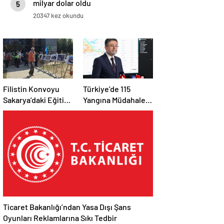
milyar dolar oldu
5
20347 kez okundu
Filistin Konvoyu
Türkiye’de 115
Sakarya’daki Eğitim
Yangına Müdahale
Kampını
Edildi: 110’u Kontrol
Tamamladı: Ankara
Altına Alındı
Etabı Başlıyor
Ticaret Bakanlığı’ndan Yasa Dışı Şans
Oyunları Reklamlarına Sıkı Tedbir