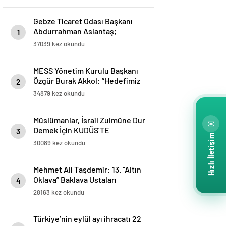
Gebze Ticaret Odası Başkanı
Abdurrahman Aslantaş;
1
“Gebze’nin en büyük şansı
37039 kez okundu
Türkiye’ye ilk yabancı
sermayenin ilçemizden girmiş
MESS Yönetim Kurulu Başkanı
olması. Yabancı sermaye,
Özgür Burak Akkol: “Hedefimiz
networklarıyla ve know-
2
işçi sendikaları ile iş birliği
hows’ları ile Gebze’yi ticarette,
34879 kez okundu
içinde sektörde üretimi ve
sanayide, üretimde üst noktaya
istihdamı geliştirmek”
taşıdı.”
Müslümanlar, İsrail Zulmüne Dur
✉
Demek İçin KUDÜS’TE
3
Hızlı İletişim
BULUŞMAK ÜZERE ahitleşiyor…
30089 kez okundu
www.kudustebulusmakuzere.com
Mehmet Ali Taşdemir: 13. “Altın
Oklava” Baklava Ustaları
4
Yarışması ve “Baklava Festivali”
28163 kez okundu
Bakü’de yapılacak
Türkiye’nin eylül ayı ihracatı 22