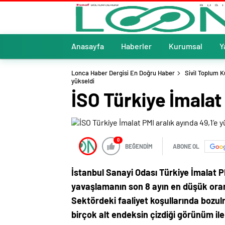
Anasayfa
Haberler
Kurumsal
Y
Lonca Haber Dergisi En Doğru Haber
Sivil Toplum K
yükseldi
İSO Türkiye İmalat 
0
BEĞENDİM
ABONE OL
İstanbul Sanayi Odası Türkiye İmalat P
yavaşlamanın son 8 ayın en düşük oranı
Sektördeki faaliyet koşullarında boz
birçok alt endeksin çizdiği görünüm ile t