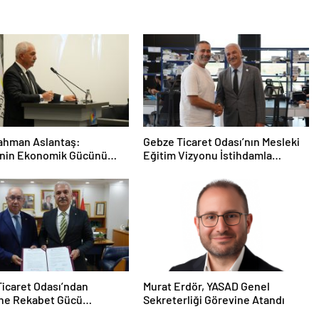
ahman Aslantaş:
Gebze Ticaret Odası’nın Mesleki
’nin Ekonomik Gücünü
Eğitim Vizyonu İstihdamla
 İleri Taşıyacağız”
Taçlandı
icaret Odası’ndan
Murat Erdör, YASAD Genel
ine Rekabet Gücü
Sekreterliği Görevine Atandı
acak Stratejik İş Birliği