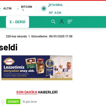
İSTANBUL
BITCOIN
ALTIN
%
30°
AÇIK
E – DERGİ
226 kez okundu
|
Güncelleme: 05/01/2025 17:09
seldi
SON DAKİKA
HABERLERİ
GÜNDEM
10 gün önce