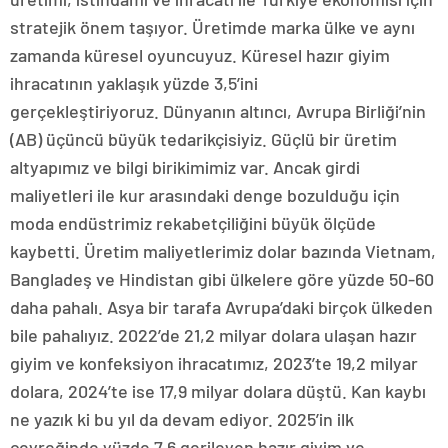
stratejik önem taşıyor. Üretimde marka ülke ve aynı
zamanda küresel oyuncuyuz. Küresel hazır giyim
ihracatının yaklaşık yüzde 3,5’ini
gerçekleştiriyoruz. Dünyanın altıncı, Avrupa Birliği’nin
(AB) üçüncü büyük tedarikçisiyiz. Güçlü bir üretim
altyapımız ve bilgi birikimimiz var. Ancak girdi
maliyetleri ile kur arasındaki denge bozulduğu için
moda endüstrimiz rekabetçiliğini büyük ölçüde
kaybetti. Üretim maliyetlerimiz dolar bazında Vietnam,
Bangladeş ve Hindistan gibi ülkelere göre yüzde 50-60
daha pahalı. Asya bir tarafa Avrupa’daki birçok ülkeden
bile pahalıyız. 2022’de 21,2 milyar dolara ulaşan hazır
giyim ve konfeksiyon ihracatımız, 2023’te 19,2 milyar
dolara, 2024’te ise 17,9 milyar dolara düştü. Kan kaybı
ne yazık ki bu yıl da devam ediyor. 2025’in ilk
çeyreğinde yüzde 7,6 gerileyen hazır giyim ve