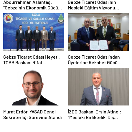
Abdurrahman Aslantaş:
Gebze Ticaret Odası’nın
“Gebze’nin Ekonomik Gücünü
Mesleki Eğitim Vizyonu
Daha da İleri Taşıyacağız”
İstihdamla Taçlandı
Gebze Ticaret Odası Heyeti,
Gebze Ticaret Odası’ndan
TOBB Başkanı Rifat
Üyelerine Rekabet Gücü
Hisarcıklıoğlu ile Bolu’da Bir
Kazandıracak Stratejik İş
Araya GeldiGebze Ticaret
Birliği
Odası Heyeti, TOBB Başkanı
Rifat Hisarcıklıoğlu ile Bolu’da
Bir Araya Geldi
Murat Erdör, YASAD Genel
İZDO Başkanı Ersin Atinel:
Sekreterliği Görevine Atandı
“Mesleki Birliktelik, Diş
Hekimliğinin Geleceği İçin
Vazgeçilmez”