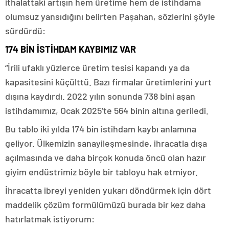
ithalattaki artışın hem üretime hem de istihdama
olumsuz yansıdığını belirten Paşahan, sözlerini şöyle
sürdürdü:
174 BİN İSTİHDAM KAYBIMIZ VAR
“İrili ufaklı yüzlerce üretim tesisi kapandı ya da
kapasitesini küçülttü. Bazı firmalar üretimlerini yurt
dışına kaydırdı. 2022 yılın sonunda 738 bini aşan
istihdamımız, Ocak 2025’te 564 binin altına geriledi.
Bu tablo iki yılda 174 bin istihdam kaybı anlamına
geliyor. Ülkemizin sanayileşmesinde, ihracatla dışa
açılmasında ve daha birçok konuda öncü olan hazır
giyim endüstrimiz böyle bir tabloyu hak etmiyor.
İhracatta ibreyi yeniden yukarı döndürmek için dört
maddelik çözüm formülümüzü burada bir kez daha
hatırlatmak istiyorum: