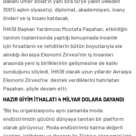
Bakanı Ömer Bolat’ın yanı sıra 50’ye yakın ülkeden
300’ü aşkın siyasetçi, diplomat, akademisyen, inanç
önderi ve iş insanı katılacak.
İHKİB Başkan Yardımcısı Mustafa Paşahan, etkinliğin
tanıtım toplantısında yaptığı konuşmada insanlık
için fırsatların ve tehditlerin bütün boyutlarıyla ele
alındığı Avrasya Ekonomi Zirvesi’nin iş insanları
arasında yeni iş birliklerinin gelişmesine de katkı
sunduğunu söyledi. İHKİB olarak uzun yıllardır Avrasya
Ekonomi Zirvesi’ne destek verdiklerini hatırlatan
Paşahan, şöyle devam etti:
HAZIR GİYİM İTHALATI 4 MİLYAR DOLARA DAYANDI
“Biz bu organizasyonu aynı zamanda moda
endüstrimizin gücünü dünyaya tanıtan bir platform
olarak görüyoruz. Moda endüstrimiz katma değerli
üretimi, istihdamı ve ihracatı ile Türkiye ekonomisi için