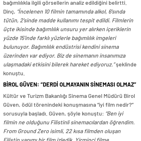
bağımlılıkla ilgili görsellerin analiz edildiğini belirtti.
Dinç,
“İncelenen 10 filmin tamamında alkol, 6’sında
tütün, 2’sinde madde kullanımı tespit edildi. Filmlerin
üçte ikisinde bağımlılık unsuru yer alırken içeriklerin
yüzde 15’inde farklı yüzlerle bağımlılık imgeleri
bulunuyor. Bağımlılık endüstrisi kendini sinema
üzerinden var ediyor. Biz de sinemanın insanımıza
ulaşmadaki etkisini bilerek hareket ediyoruz.”
şeklinde
konuştu.
BİROL GÜVEN: “DERDİ OLMAYANIN SİNEMASI OLMAZ”
Kültür ve Turizm Bakanlığı Sinema Genel Müdürü Birol
Güven, ödül törenindeki konuşmasına “iyi film nedir?”
sorusuyla başladı. Güven, şöyle konuştu:
“Ben iyi
filmin ne olduğunu Filistinli sinemacılardan öğrendim.
From Ground Zero isimli, 22 kısa filmden oluşan
Filistin yapımı bir film izledik. Yirminci filme