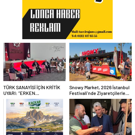
TÜRK SANAYİSİ İÇİN KRİTİK
Snowy Market, 2026 İstanbul
UYARI: “ERKEN
Festivali’nde Ziyaretçilerle
SANAYİSİZLEŞME
Buluşuyor
TEHLİKESİYLE KARŞI
KARŞIYAYIZ”