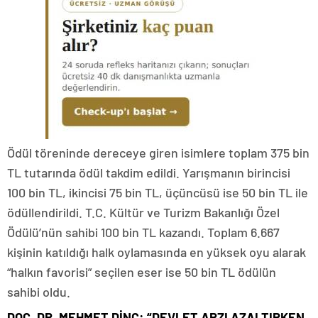
Ödül töreninde dereceye giren isimlere toplam 375 bin
TL tutarında ödül takdim edildi. Yarışmanın birincisi
100 bin TL, ikincisi 75 bin TL, üçüncüsü ise 50 bin TL ile
ödüllendirildi. T.C. Kültür ve Turizm Bakanlığı Özel
Ödülü’nün sahibi 100 bin TL kazandı. Toplam 6.667
kişinin katıldığı halk oylamasında en yüksek oyu alarak
“halkın favorisi” seçilen eser ise 50 bin TL ödülün
sahibi oldu.
DOÇ. DR. MEHMET DİNÇ: “DEVLET ARZI AZALTIRKEN