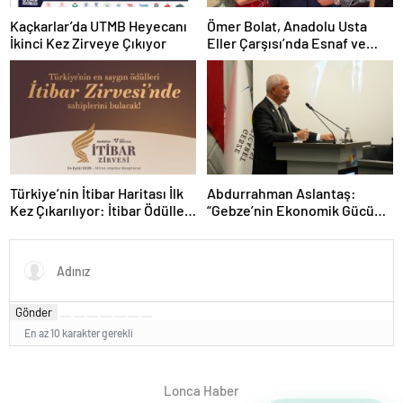
Kaçkarlar’da UTMB Heyecanı
Ömer Bolat, Anadolu Usta
İkinci Kez Zirveye Çıkıyor
Eller Çarşısı’nda Esnaf ve
Sanatkârlarla Buluştu
Türkiye’nin İtibar Haritası İlk
Abdurrahman Aslantaş:
Kez Çıkarılıyor: İtibar Ödülleri
“Gebze’nin Ekonomik Gücünü
24 Eylül’de Sahiplerini
Daha da İleri Taşıyacağız”
Bulacak
Gönder
En az 10 karakter gerekli
Lonca Haber