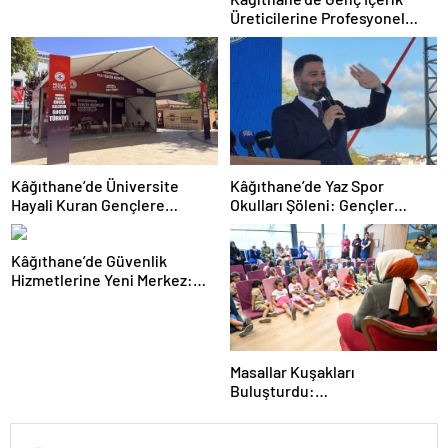
Üreticilerine Profesyonel
Stüdyo Desteği
Kâğıthane’de Üniversite
Kâğıthane’de Yaz Spor
Hayali Kuran Gençlere
Okulları Şöleni: Gençler
Ücretsiz Tercih Rehberliği
Yeteneklerini Sergiledi
Kâğıthane’de Güvenlik
Hizmetlerine Yeni Merkez:
Sultan Selim Polis Merkezi’nin
Temeli Atıldı
Masallar Kuşakları
Buluşturdu:
Gaziosmanpaşa’da Geçmişten
Geleceğe Anlamlı Bir
Buluşma