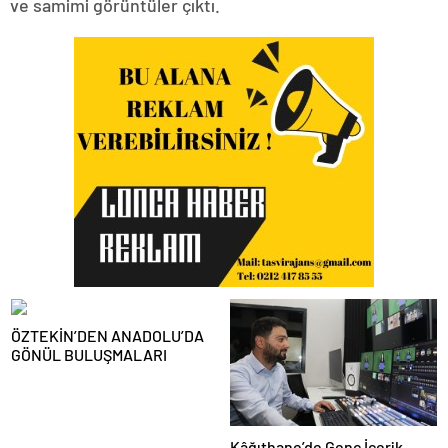
ve samimi görüntüler çıktı.
ÖZTEKİN’DEN ANADOLU’DA
GÖNÜL BULUŞMALARI
Kâğıthane’de Genç İçerik