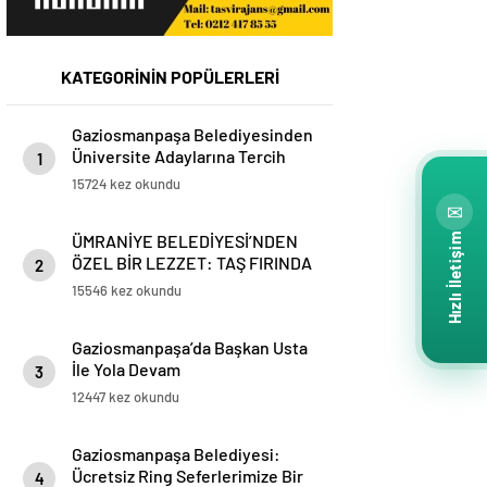
KATEGORİNİN POPÜLERLERİ
Gaziosmanpaşa Belediyesinden
Üniversite Adaylarına Tercih
1
Desteği
15724 kez okundu
✉
ÜMRANİYE BELEDİYESİ’NDEN
Hızlı İletişim
ÖZEL BİR LEZZET: TAŞ FIRINDA
2
SİMİT
15546 kez okundu
Gaziosmanpaşa’da Başkan Usta
İle Yola Devam
3
12447 kez okundu
Gaziosmanpaşa Belediyesi:
Ücretsiz Ring Seferlerimize Bir
4