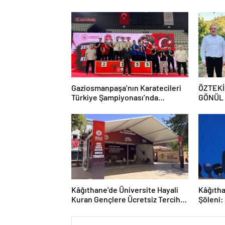
Gaziosmanpaşa’nın Karatecileri
ÖZTEKİ
Türkiye Şampiyonası’nda
GÖNÜL
Kürsüyü Bırakmadı
Kâğıthane’de Üniversite Hayali
Kâğıtha
Kuran Gençlere Ücretsiz Tercih
Şöleni:
Rehberliği
Sergile