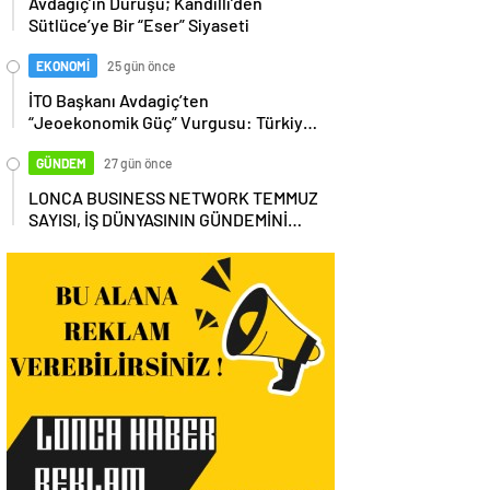
Avdagiç’in Duruşu; Kandilli’den
Sütlüce’ye Bir “Eser” Siyaseti
EKONOMİ
25 gün önce
İTO Başkanı Avdagiç’ten
“Jeoekonomik Güç” Vurgusu: Türkiye,
Küresel Tedarik Zincirinin Merkezi
Olmalı
GÜNDEM
27 gün önce
LONCA BUSINESS NETWORK TEMMUZ
SAYISI, İŞ DÜNYASININ GÜNDEMİNİ
MASAYA YATIRDI