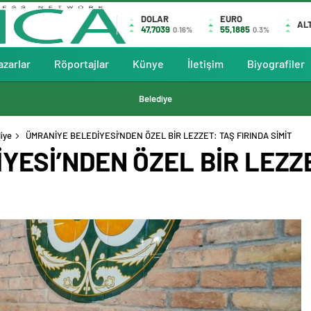
DOLAR
EURO
AL
47,7039
55,1885
0.16%
0.3%
azarlar
Röportajlar
Künye
İletişim
Biyografiler
Belediye
iye
ÜMRANİYE BELEDİYESİ’NDEN ÖZEL BİR LEZZET: TAŞ FIRINDA SİMİT
YESİ’NDEN ÖZEL BİR LEZZE