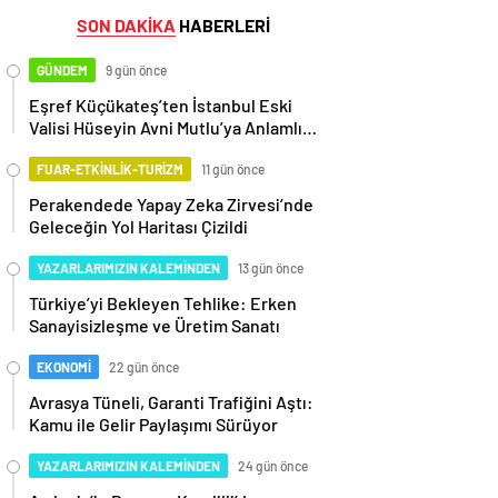
SON DAKİKA
HABERLERİ
GÜNDEM
9 gün önce
Eşref Küçükateş’ten İstanbul Eski
Valisi Hüseyin Avni Mutlu’ya Anlamlı
Ziyaret
FUAR-ETKİNLİK-TURİZM
11 gün önce
Perakendede Yapay Zeka Zirvesi’nde
Geleceğin Yol Haritası Çizildi
YAZARLARIMIZIN KALEMİNDEN
13 gün önce
Türkiye’yi Bekleyen Tehlike: Erken
Sanayisizleşme ve Üretim Sanatı
EKONOMİ
22 gün önce
Avrasya Tüneli, Garanti Trafiğini Aştı:
Kamu ile Gelir Paylaşımı Sürüyor
YAZARLARIMIZIN KALEMİNDEN
24 gün önce