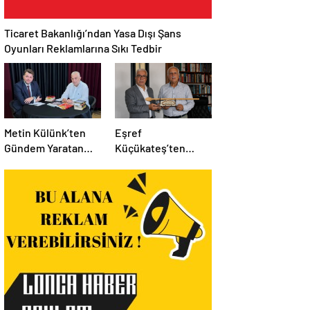
Ticaret Bakanlığı’ndan Yasa Dışı Şans
Oyunları Reklamlarına Sıkı Tedbir
Metin Külünk’ten
Eşref
Gündem Yaratan
Küçükateş’ten
Açıklamalar:
İstanbul Eski Valisi
Ekonomi, Liyakat ve
Hüseyin Avni
Siyasete İlişkin
Mutlu’ya Anlamlı
Dikkat Çeken
Ziyaret
Mesajlar