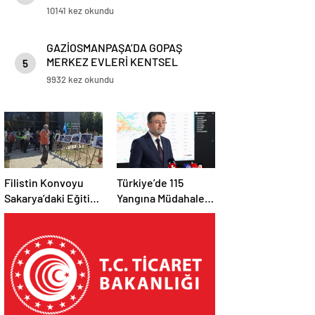
Yenisi Daha Eklendi
10141 kez okundu
GAZİOSMANPAŞA’DA GOPAŞ
MERKEZ EVLERİ KENTSEL
5
DÖNÜŞÜM PROJESİ’NDE KURA
9932 kez okundu
HEYECANI
Filistin Konvoyu
Türkiye’de 115
Sakarya’daki Eğitim
Yangına Müdahale
Kampını
Edildi: 110’u Kontrol
Tamamladı: Ankara
Altına Alındı
Etabı Başlıyor