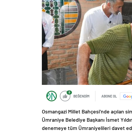
0
BEĞENDİM
ABONE OL
Osmangazi Millet Bahçesi’nde açılan simi
Ümraniye Belediye Başkanı İsmet Yıldırım,
denemeye tüm Ümraniyelileri davet ed