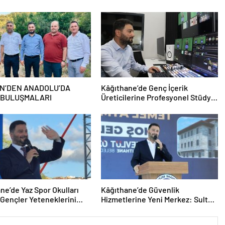
N’DEN ANADOLU’DA
Kâğıthane’de Genç İçerik
 BULUŞMALARI
Üreticilerine Profesyonel Stüdyo
Desteği
ne’de Yaz Spor Okulları
Kâğıthane’de Güvenlik
 Gençler Yeteneklerini
Hizmetlerine Yeni Merkez: Sultan
di
Selim Polis Merkezi’nin Temeli
Atıldı