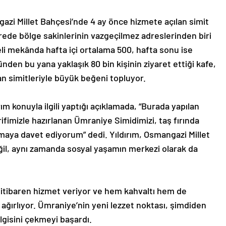
zi Millet Bahçesi’nde 4 ay önce hizmete açılan simit
ürede bölge sakinlerinin vazgeçilmez adreslerinden biri
eli mekânda hafta içi ortalama 500, hafta sonu ise
günden bu yana yaklaşık 80 bin kişinin ziyaret ettiği kafe,
nan simitleriyle büyük beğeni topluyor.
m konuyla ilgili yaptığı açıklamada, “Burada yapılan
rifimizle hazırlanan Ümraniye Simidimizi, taş fırında
atmaya davet ediyorum” dedi. Yıldırım, Osmangazi Millet
ğil, aynı zamanda sosyal yaşamın merkezi olarak da
 itibaren hizmet veriyor ve hem kahvaltı hem de
i ağırlıyor. Ümraniye’nin yeni lezzet noktası, şimdiden
lgisini çekmeyi başardı.