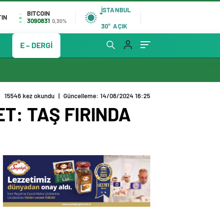
İSTANBUL
BITCOIN
TIN
3090831
0,30%
30°
AÇIK
E – DERGİ
15546 kez okundu
|
Güncelleme: 14/08/2024 16:25
T: TAŞ FIRINDA