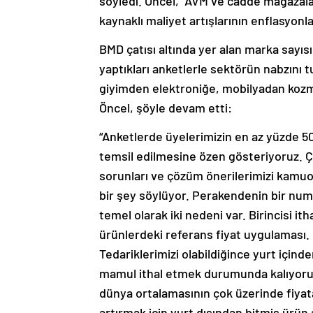
söyledi. Öncel, AVM ve cadde mağazaları
kaynaklı maliyet artışlarının enflasyon
BMD çatısı altında yer alan marka sayısın
yaptıkları anketlerle sektörün nabzını t
giyimden elektroniğe, mobilyadan kozme
Öncel, şöyle devam etti:
“Anketlerde üyelerimizin en az yüzde 50
temsil edilmesine özen gösteriyoruz. Ç
sorunları ve çözüm önerilerimizi kamuo
bir şey söylüyor. Perakendenin bir numa
temel olarak iki nedeni var. Birincisi it
ürünlerdeki referans fiyat uygulaması. İk
Tedariklerimizi olabildiğince yurt için
mamul ithal etmek durumunda kalıyoruz.
dünya ortalamasının çok üzerinde fiyata
artırmak için yurt dışından bitmiş ürü