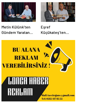
Metin Külünk’ten
Eşref
Gündem Yaratan
Küçükateş’ten
Açıklamalar:
İstanbul Eski Valisi
Ekonomi, Liyakat ve
Hüseyin Avni
Siyasete İlişkin
Mutlu’ya Anlamlı
Dikkat Çeken
Ziyaret
Mesajlar