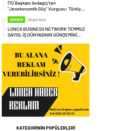
İTO Başkanı Avdagiç’ten
“Jeoekonomik Güç” Vurgusu: Türkiye,
Küresel Tedarik Zincirinin Merkezi
Olmalı
GÜNDEM
26 gün önce
LONCA BUSINESS NETWORK TEMMUZ
SAYISI, İŞ DÜNYASININ GÜNDEMİNİ
MASAYA YATIRDI
KATEGORİNİN POPÜLERLERİ