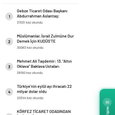
Gebze Ticaret Odası Başkanı
Abdurrahman Aslantaş;
1
“Gebze’nin en büyük şansı
37031 kez okundu
Türkiye’ye ilk yabancı
sermayenin ilçemizden girmiş
Müslümanlar, İsrail Zulmüne Dur
olması. Yabancı sermaye,
Demek İçin KUDÜS’TE
networklarıyla ve know-
2
BULUŞMAK ÜZERE ahitleşiyor…
hows’ları ile Gebze’yi ticarette,
30083 kez okundu
www.kudustebulusmakuzere.com
sanayide, üretimde üst noktaya
taşıdı.”
Mehmet Ali Taşdemir: 13. “Altın
Oklava” Baklava Ustaları
3
Yarışması ve “Baklava Festivali”
28160 kez okundu
Bakü’de yapılacak
Türkiye’nin eylül ayı ihracatı 22
milyar dolar oldu
4
20344 kez okundu
✉
KÖRFEZ TİCARET ODASINDAN