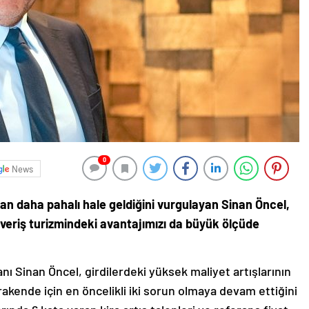
0
News
an daha pahalı hale geldiğini vurgulayan Sinan Öncel,
şveriş turizmindeki avantajımızı da büyük ölçüde
ı Sinan Öncel, girdilerdeki yüksek maliyet artışlarının
perakende için en öncelikli iki sorun olmaya devam ettiğini