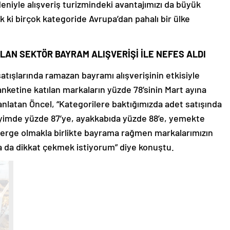
deniyle alışveriş turizmindeki avantajımızı da büyük
 ki birçok kategoride Avrupa’dan pahalı bir ülke
LAN SEKTÖR BAYRAM ALIŞVERİŞİ İLE NEFES ALDI
atışlarında ramazan bayramı alışverişinin etkisiyle
anketine katılan markaların yüzde 78’sinin Mart ayına
i anlatan Öncel, “Kategorilere baktığımızda adet satışında
 giyimde yüzde 87’ye, ayakkabıda yüzde 88’e, yemekte
sterge olmakla birlikte bayrama rağmen markalarımızın
na da dikkat çekmek istiyorum” diye konuştu.