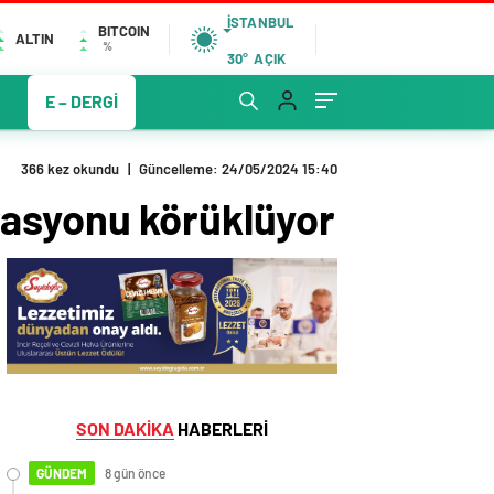
İSTANBUL
BITCOIN
ALTIN
%
30°
AÇIK
E – DERGİ
366 kez okundu
|
Güncelleme: 24/05/2024 15:40
nflasyonu körüklüyor
SON DAKİKA
HABERLERİ
GÜNDEM
8 gün önce