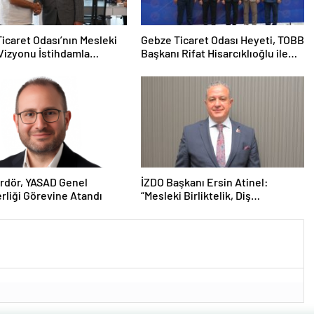
icaret Odası’nın Mesleki
Gebze Ticaret Odası Heyeti, TOBB
Vizyonu İstihdamla
Başkanı Rifat Hisarcıklıoğlu ile
ı
Bolu’da Bir Araya GeldiGebze
Ticaret Odası Heyeti, TOBB
Başkanı Rifat Hisarcıklıoğlu ile
Bolu’da Bir Araya Geldi
rdör, YASAD Genel
İZDO Başkanı Ersin Atinel:
rliği Görevine Atandı
“Mesleki Birliktelik, Diş
Hekimliğinin Geleceği İçin
Vazgeçilmez”