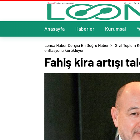
Anasayfa
Haberler
Kurumsal
Y
Lonca Haber Dergisi En Doğru Haber
Sivil Toplum K
enflasyonu körüklüyor
Fahiş kira artışı t