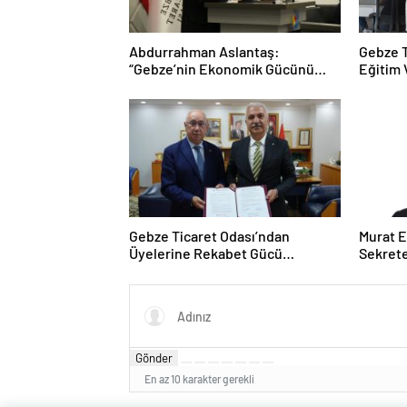
Abdurrahman Aslantaş:
Gebze T
“Gebze’nin Ekonomik Gücünü
Eğitim 
Daha da İleri Taşıyacağız”
Taçland
Gebze Ticaret Odası’ndan
Murat E
Üyelerine Rekabet Gücü
Sekrete
Kazandıracak Stratejik İş Birliği
Gönder
En az 10 karakter gerekli