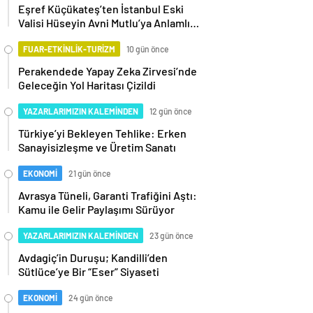
Eşref Küçükateş’ten İstanbul Eski
Valisi Hüseyin Avni Mutlu’ya Anlamlı
Ziyaret
FUAR-ETKİNLİK-TURİZM
10 gün önce
Perakendede Yapay Zeka Zirvesi’nde
Geleceğin Yol Haritası Çizildi
YAZARLARIMIZIN KALEMİNDEN
12 gün önce
Türkiye’yi Bekleyen Tehlike: Erken
Sanayisizleşme ve Üretim Sanatı
EKONOMİ
21 gün önce
Avrasya Tüneli, Garanti Trafiğini Aştı:
Kamu ile Gelir Paylaşımı Sürüyor
YAZARLARIMIZIN KALEMİNDEN
23 gün önce
Avdagiç’in Duruşu; Kandilli’den
Sütlüce’ye Bir “Eser” Siyaseti
EKONOMİ
24 gün önce