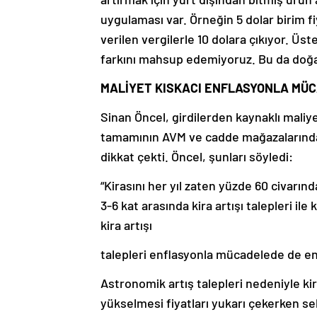
uygulaması var. Örneğin 5 dolar birim fi
verilen vergilerle 10 dolara çıkıyor. Üs
farkını mahsup edemiyoruz. Bu da doğal 
MALİYET KISKACI ENFLASYONLA MÜ
Sinan Öncel, girdilerden kaynaklı maliyet
tamamının AVM ve cadde mağazalarında f
dikkat çekti. Öncel, şunları söyledi:
“Kirasını her yıl zaten yüzde 60 civarı
3-6 kat arasında kira artışı talepleri il
kira artışı
talepleri enflasyonla mücadelede de en 
Astronomik artış talepleri nedeniyle ki
yükselmesi fiyatları yukarı çekerken sek