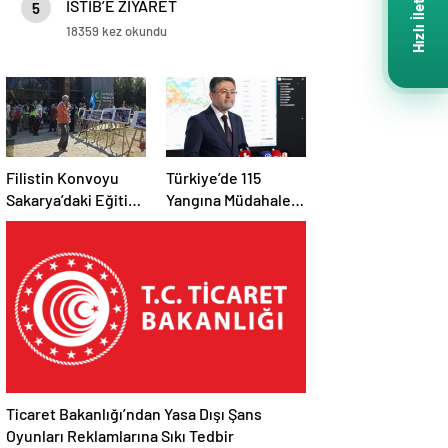
Hızlı İletişim
İSTİB’E ZİYARET
5
18359 kez okundu
Filistin Konvoyu
Türkiye’de 115
Sakarya’daki Eğitim
Yangına Müdahale
Kampını
Edildi: 110’u Kontrol
Tamamladı: Ankara
Altına Alındı
Etabı Başlıyor
Ticaret Bakanlığı’ndan Yasa Dışı Şans
Oyunları Reklamlarına Sıkı Tedbir