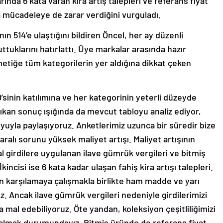
nda 6 kata varan kira artış talepleri ve referans fiyat
la mücadeleye de zarar verdiğini vurguladı.
ın 514’e ulaştığını bildiren Öncel, her ay düzenli
uttuklarını hatırlattı. Üye markalar arasında hazır
tiğe tüm kategorilerin yer aldığına dikkat çeken
’sinin katılımına ve her kategorinin yeterli düzeyde
ıkan sonuç ışığında da mevcut tabloyu analiz ediyor,
yuyla paylaşıyoruz. Anketlerimiz uzunca bir süredir bize
ralı sorunu yüksek maliyet artışı. Maliyet artışının
hal girdilere uygulanan ilave gümrük vergileri ve bitmiş
incisi ise 6 kata kadar ulaşan fahiş kira artışı talepleri.
den karşılamaya çalışmakla birlikte ham madde ve yarı
 Ancak ilave gümrük vergileri nedeniyle girdilerimizi
 mal edebiliyoruz. Öte yandan, koleksiyon çeşitliliğimizi
n almak durumundayız. Bitmiş üründe de referans fiyat