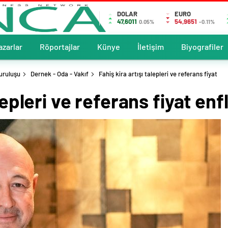
DOLAR
EURO
47,6011
54,9651
0.05%
-0.11%
azarlar
Röportajlar
Künye
İletişim
Biyografiler
uruluşu
Dernek - Oda - Vakıf
Fahiş kira artışı talepleri ve referans fiyat
alepleri ve referans fiyat e