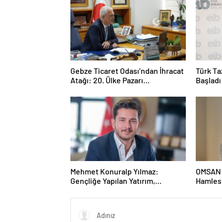
Gebze Ticaret Odası’ndan İhracat
Türk Ta
Atağı: 20. Ülke Pazarı
Başladı
Toplantısında Litvanya Masaya
Yatırıldı
Mehmet Konuralp Yılmaz:
OMSAN L
Gençliğe Yapılan Yatırım,
Hamlesi
Türkiye’nin En Büyük Gücü
Birliği