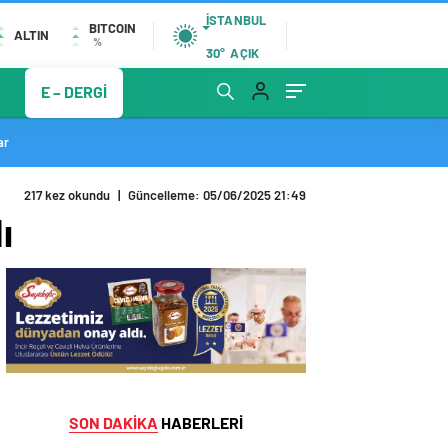
İSTANBUL
BITCOIN
ALTIN
%
30°
AÇIK
E – DERGİ
ar
217 kez okundu
|
Güncelleme: 05/06/2025 21:49
ı
SON DAKİKA
HABERLERİ