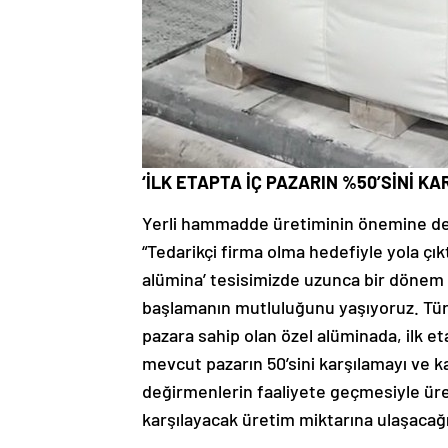
‘İLK ETAPTA İÇ PAZARIN %50’SİNİ KA
Yerli hammadde üretiminin önemine d
“Tedarikçi firma olma hedefiyle yola çıkt
alümina’ tesisimizde uzunca bir dönem
başlamanın mutluluğunu yaşıyoruz. Türkiy
pazara sahip olan özel alüminada, ilk et
mevcut pazarın 50’sini karşılamayı ve k
değirmenlerin faaliyete geçmesiyle üre
karşılayacak üretim miktarına ulaşacağ