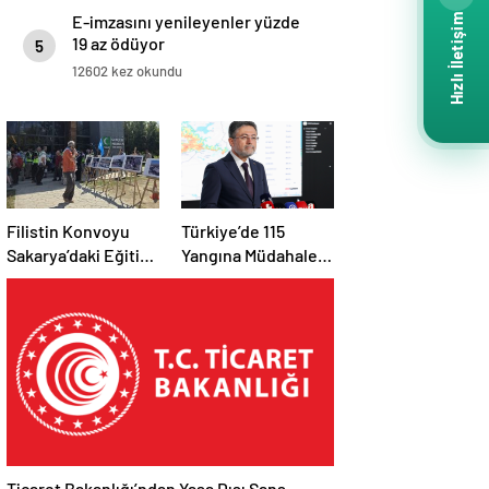
Hızlı İletişim
E-imzasını yenileyenler yüzde
19 az ödüyor
5
12602 kez okundu
Filistin Konvoyu
Türkiye’de 115
Sakarya’daki Eğitim
Yangına Müdahale
Kampını
Edildi: 110’u Kontrol
Tamamladı: Ankara
Altına Alındı
Etabı Başlıyor
Ticaret Bakanlığı’ndan Yasa Dışı Şans