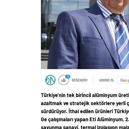
1
BEĞENDİM
ABONE OL
Türkiye’nin tek birincil alüminyum üreti
azaltmak ve stratejik sektörlere yerli
sürdürüyor. İthal edilen ürünleri Türki
Ge çalışmaları yapan Eti Alüminyum, 2
savunma sanayi, termal izolasyon malze