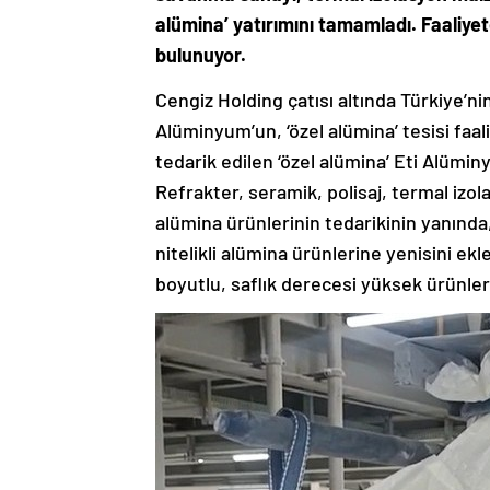
alümina’ yatırımını tamamladı. Faaliyet
bulunuyor.
Cengiz Holding çatısı altında Türkiye’ni
Alüminyum’un, ‘özel alümina’ tesisi faal
tedarik edilen ‘özel alümina’ Eti Alümin
Refrakter, seramik, polisaj, termal izol
alümina ürünlerinin tedarikinin yanınd
nitelikli alümina ürünlerine yenisini e
boyutlu, saflık derecesi yüksek ürünler