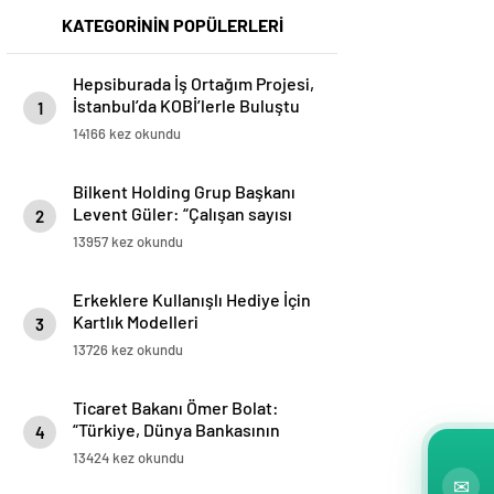
KATEGORİNİN POPÜLERLERİ
Hepsiburada İş Ortağım Projesi,
İstanbul’da KOBİ’lerle Buluştu
1
14166 kez okundu
Bilkent Holding Grup Başkanı
Levent Güler: “Çalışan sayısı
2
olarak Türkiye’nin en büyük 9.
13957 kez okundu
işvereni pozisyonundayız”
Erkeklere Kullanışlı Hediye İçin
Kartlık Modelleri
3
13726 kez okundu
Ticaret Bakanı Ömer Bolat:
“Türkiye, Dünya Bankasının
4
tanımlarına göre üst gelirli
13424 kez okundu
ülkeler ligine yükseldi”
✉