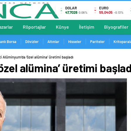
DOLAR
EURO
47,7026
55,0405
0.06%
-0.13%
azarlar
Röportajlar
Künye
İletişim
Biyografiler
anlı Borsa
Dövizler
Altınlar
Hisseler
Pariteler
Kritoparal
ti Alüminyum’da ‘özel alümina’ üretimi başladı
özel alümina’ üretimi başlad