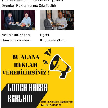
Oyunları Reklamlarına Sıkı Tedbir
Metin Külünk’ten
Eşref
Gündem Yaratan
Küçükateş’ten
Açıklamalar:
İstanbul Eski Valisi
Ekonomi, Liyakat ve
Hüseyin Avni
Siyasete İlişkin
Mutlu’ya Anlamlı
Dikkat Çeken
Ziyaret
Mesajlar