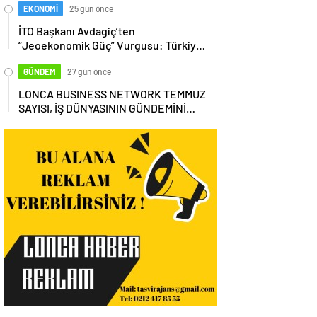
EKONOMİ
25 gün önce
İTO Başkanı Avdagiç’ten
“Jeoekonomik Güç” Vurgusu: Türkiye,
Küresel Tedarik Zincirinin Merkezi
Olmalı
GÜNDEM
27 gün önce
LONCA BUSINESS NETWORK TEMMUZ
SAYISI, İŞ DÜNYASININ GÜNDEMİNİ
MASAYA YATIRDI