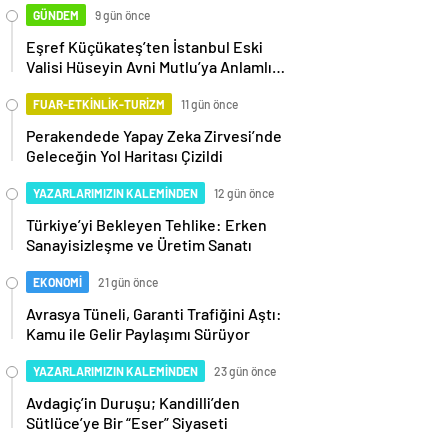
GÜNDEM
9 gün önce
Eşref Küçükateş’ten İstanbul Eski
Valisi Hüseyin Avni Mutlu’ya Anlamlı
Ziyaret
FUAR-ETKİNLİK-TURİZM
11 gün önce
Perakendede Yapay Zeka Zirvesi’nde
Geleceğin Yol Haritası Çizildi
YAZARLARIMIZIN KALEMİNDEN
12 gün önce
Türkiye’yi Bekleyen Tehlike: Erken
Sanayisizleşme ve Üretim Sanatı
EKONOMİ
21 gün önce
Avrasya Tüneli, Garanti Trafiğini Aştı:
Kamu ile Gelir Paylaşımı Sürüyor
YAZARLARIMIZIN KALEMİNDEN
23 gün önce
Avdagiç’in Duruşu; Kandilli’den
Sütlüce’ye Bir “Eser” Siyaseti