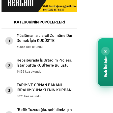
KATEGORİNİN POPÜLERLERİ
Müslümanlar, İsrail Zulmüne Dur
Demek İçin KUDÜS’TE
1
BULUŞMAK ÜZERE ahitleşiyor…
30086 kez okundu
www.kudustebulusmakuzere.com
✉
Hızlı İletişim
Hepsiburada İş Ortağım Projesi,
İstanbul’da KOBİ’lerle Buluştu
2
14168 kez okundu
TARIM VE ORMAN BAKANI
İBRAHİM YUMAKLI’NIN KURBAN
3
BAYRAMI MESAJI
9873 kez okundu
“Refik Tuzcuoğlu, şehidimiz için