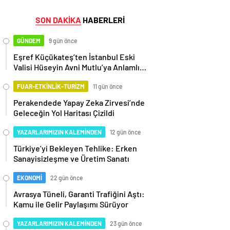
SON DAKİKA
HABERLERİ
GÜNDEM
9 gün önce
Eşref Küçükateş’ten İstanbul Eski
Valisi Hüseyin Avni Mutlu’ya Anlamlı
Ziyaret
FUAR-ETKİNLİK-TURİZM
11 gün önce
Perakendede Yapay Zeka Zirvesi’nde
Geleceğin Yol Haritası Çizildi
YAZARLARIMIZIN KALEMİNDEN
12 gün önce
Türkiye’yi Bekleyen Tehlike: Erken
Sanayisizleşme ve Üretim Sanatı
EKONOMİ
22 gün önce
Avrasya Tüneli, Garanti Trafiğini Aştı:
Kamu ile Gelir Paylaşımı Sürüyor
YAZARLARIMIZIN KALEMİNDEN
23 gün önce