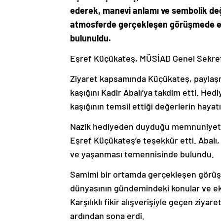
ederek, manevi anlamı ve sembolik değe
atmosferde gerçekleşen görüşmede ekon
bulunuldu.
Eşref Küçükateş, MÜSİAD Genel Sekreter
Ziyaret kapsamında Küçükateş, paylaşma
kaşığını Kadir Abalı’ya takdim etti. H
kaşığının temsil ettiği değerlerin haya
Nazik hediyeden duyduğu memnuniyeti di
Eşref Küçükateş’e teşekkür etti. Abalı,
ve yaşanması temennisinde bulundu.
Samimi bir ortamda gerçekleşen görüşm
dünyasının gündemindeki konular ve eko
Karşılıklı fikir alışverişiyle geçen ziyar
ardından sona erdi.