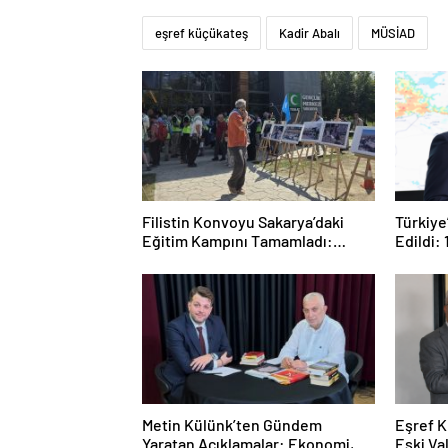
eşref küçükateş
Kadir Abalı
MÜSİAD
Filistin Konvoyu Sakarya’daki
Türkiye
Eğitim Kampını Tamamladı:
Edildi: 
Ankara Etabı Başlıyor
Metin Külünk’ten Gündem
Eşref K
Yaratan Açıklamalar: Ekonomi,
Eski Va