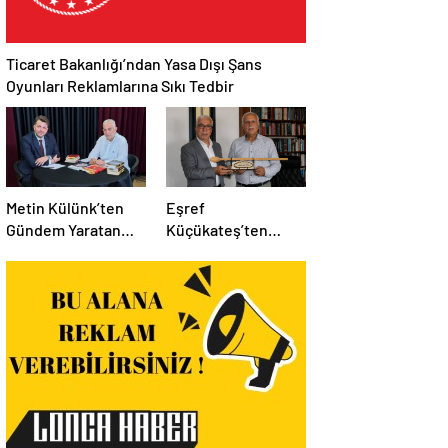
Ticaret Bakanlığı’ndan Yasa Dışı Şans
Oyunları Reklamlarına Sıkı Tedbir
Metin Külünk’ten
Eşref
Gündem Yaratan
Küçükateş’ten
Açıklamalar:
İstanbul Eski Valisi
Ekonomi, Liyakat ve
Hüseyin Avni
Siyasete İlişkin
Mutlu’ya Anlamlı
Dikkat Çeken
Ziyaret
Mesajlar