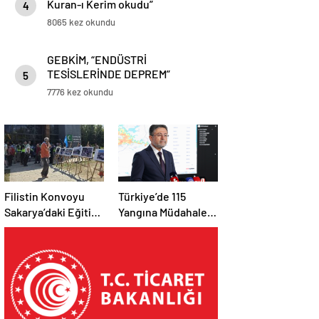
Kuran-ı Kerim okudu”
4
8065 kez okundu
GEBKİM, “ENDÜSTRİ
TESİSLERİNDE DEPREM”
5
SEMİNERİ DÜZENLEDİ
7776 kez okundu
Filistin Konvoyu
Türkiye’de 115
Sakarya’daki Eğitim
Yangına Müdahale
Kampını
Edildi: 110’u Kontrol
Tamamladı: Ankara
Altına Alındı
Etabı Başlıyor