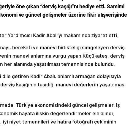
riyle öne çıkan “derviş kaşığı”nı hediye etti. Samimi
omi ve güncel gelişmeler üzerine fikir alışverişinde
 Yardımcısı Kadir Abalı’yı makamında ziyaret etti.
yı, bereketi ve manevi birlikteliği simgeleyen derviş
ediyenin manevi anlamına vurgu yapan Küçükateş, derviş
tın her alanında yaşatılması temennisinde bulundu.
le getiren Kadir Abalı, anlamlı armağan dolayısıyla
 derviş kaşığının taşıdığı manevi değerlerin yaşatılması
ede, Türkiye ekonomisindeki güncel gelişmeler, iş
nomik hayata ilişkin değerlendirmeler ele alındı.
et, iyi niyet temennileri ve hatıra fotoğrafı çekiminin