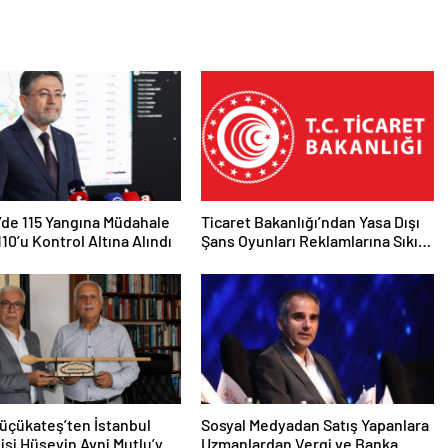
’de 115 Yangına Müdahale
Ticaret Bakanlığı’ndan Yasa Dışı
110’u Kontrol Altına Alındı
Şans Oyunları Reklamlarına Sıkı
Tedbir
üçükateş’ten İstanbul
Sosyal Medyadan Satış Yapanlara
lisi Hüseyin Avni Mutlu’ya
Uzmanlardan Vergi ve Banka