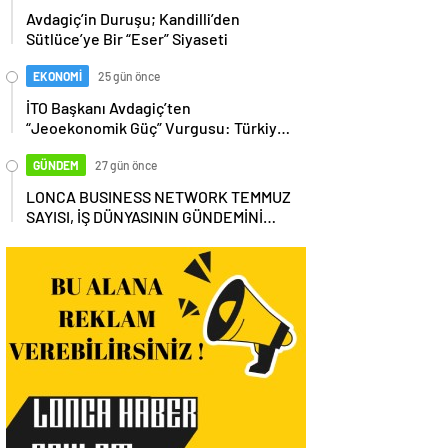
Avdagiç’in Duruşu; Kandilli’den
Sütlüce’ye Bir “Eser” Siyaseti
EKONOMİ
25 gün önce
İTO Başkanı Avdagiç’ten
“Jeoekonomik Güç” Vurgusu: Türkiye,
Küresel Tedarik Zincirinin Merkezi
Olmalı
GÜNDEM
27 gün önce
LONCA BUSINESS NETWORK TEMMUZ
SAYISI, İŞ DÜNYASININ GÜNDEMİNİ
MASAYA YATIRDI