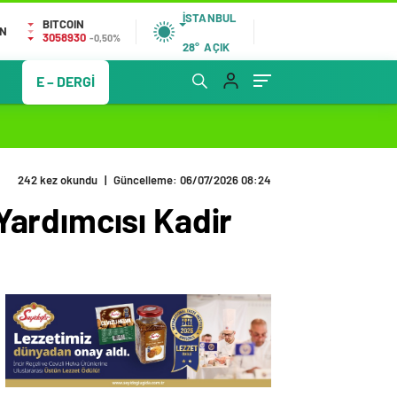
İSTANBUL
BITCOIN
IN
3058930
-0,50%
28°
AÇIK
E – DERGİ
242 kez okundu
|
Güncelleme: 06/07/2026 08:24
ardımcısı Kadir