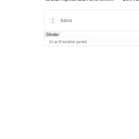
Liyakat ve Siyasete İlişkin Dikkat
Anlamlı
Çeken Mesajlar
Gönder
En az 10 karakter gerekli