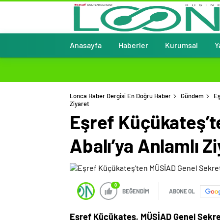
Anasayfa
Haberler
Kurumsal
Y
Lonca Haber Dergisi En Doğru Haber
Gündem
Eş
Ziyaret
Eşref Küçükateş’t
Abalı’ya Anlamlı Z
0
BEĞENDİM
ABONE OL
Eşref Küçükateş, MÜSİAD Genel Sekret