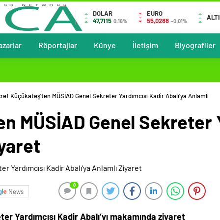
DOLAR
EURO
ALT
47,7115
55,0288
0.16%
-0.01%
azarlar
Röportajlar
Künye
İletişim
Biyografiler
ref Küçükateş’ten MÜSİAD Genel Sekreter Yardımcısı Kadir Abalı’ya Anlamlı
en MÜSİAD Genel Sekreter Y
iyaret
0
News
er Yardımcısı Kadir Abalı’yı makamında ziyaret