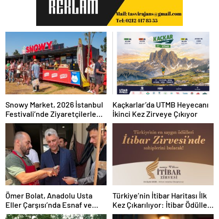
Snowy Market, 2026 İstanbul
Kaçkarlar’da UTMB Heyecanı
Festivali’nde Ziyaretçilerle
İkinci Kez Zirveye Çıkıyor
Buluşuyor
Ömer Bolat, Anadolu Usta
Türkiye’nin İtibar Haritası İlk
Eller Çarşısı’nda Esnaf ve
Kez Çıkarılıyor: İtibar Ödülleri
Sanatkârlarla Buluştu
24 Eylül’de Sahiplerini