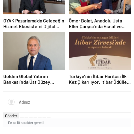
OYAK Pazarlama’da Geleceğin
Ömer Bolat, Anadolu Usta
Hizmet Ekosistemi Dijital
Eller Çarşısı’nda Esnaf ve
Dönüşümle Şekilleniyor
Sanatkârlarla Buluştu
Golden Global Yatırım
Türkiye’nin İtibar Haritası İlk
Bankası’nda Üst Düzey
Kez Çıkarılıyor: İtibar Ödülleri
Atama: Mustafa Selcen
24 Eylül’de Sahiplerini
Yönetim Kurulu Üyesi Oldu
Bulacak
Gönder
En az 10 karakter gerekli