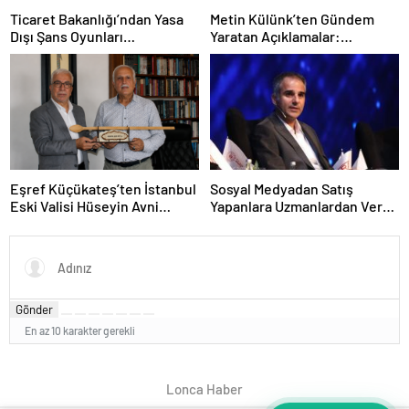
Ticaret Bakanlığı’ndan Yasa
Metin Külünk’ten Gündem
Dışı Şans Oyunları
Yaratan Açıklamalar:
Reklamlarına Sıkı Tedbir
Ekonomi, Liyakat ve Siyasete
İlişkin Dikkat Çeken Mesajlar
Eşref Küçükateş’ten İstanbul
Sosyal Medyadan Satış
Eski Valisi Hüseyin Avni
Yapanlara Uzmanlardan Vergi
Mutlu’ya Anlamlı Ziyaret
ve Banka Hesabı Uyarısı
Gönder
En az 10 karakter gerekli
Lonca Haber