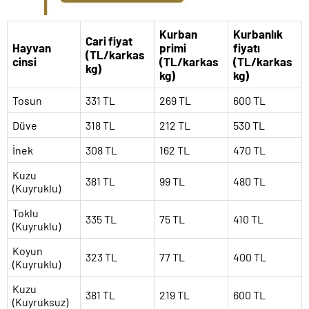
Kurban
Kurbanlık
Cari fiyat
Hayvan
primi
fiyatı
(TL/karkas
cinsi
(TL/karkas
(TL/karkas
kg)
kg)
kg)
Tosun
331 TL
269 TL
600 TL
Düve
318 TL
212 TL
530 TL
İnek
308 TL
162 TL
470 TL
Kuzu
381 TL
99 TL
480 TL
(Kuyruklu)
Toklu
335 TL
75 TL
410 TL
(Kuyruklu)
Koyun
323 TL
77 TL
400 TL
(Kuyruklu)
Kuzu
381 TL
219 TL
600 TL
(Kuyruksuz)