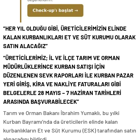
“HER YIL OLDUĞU GİBİ, ÜRETİCİLERİMİZİN ELİNDE
KALAN KURBANLIKLARI ET VE SÜT KURUMU OLARAK
SATIN ALACAĞIZ”
“ÜRETİCİLERİMİZ; İL VE İLÇE TARIM VE ORMAN
MÜDÜRLÜKLERİNCE KURBAN SATIŞI İÇİN
DÜZENLENEN SEVK RAPORLARI İLE KURBAN PAZAR
YERİ GİRİŞ, KİRA VE NAKLİYE FATURALARI GİBİ
BELGELERLE 28 MAYIS – 7 HAZİRAN TARİHLERİ
ARASINDA BAŞVURABİLECEK”
Tarım ve Orman Bakanı İbrahim Yumaklı, bu yılki
Kurban Bayramı’nda da üreticilerin elinde kalan
kurbanlıkların Et ve Süt Kurumu (ESK) tarafından satın
alınacağını bildirdi.