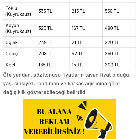
Toklu
335 TL
215 TL
550 TL
(Kuyruksuz)
Koyun
323 TL
167 TL
490 TL
(Kuyruksuz)
Oğlak
249 TL
21 TL
270 TL
Çepiç
208 TL
42 TL
250 TL
Keçi
185 TL
15 TL
200 TL
​Öte yandan, söz konusu fiyatların tavan fiyat olduğu;
yaş, cinsiyet, randıman ve karkas ağırlığına göre
değişiklik gösterebileceği belirtildi.​