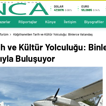
DOLAR
EURO
47,5976
55,0985
0.06%
0.14%
azarlar
Röportajlar
Künye
İletişim
Biyografiler
-Turizm
Kâğıthane’den Tarih ve Kültür Yolculuğu: Binlerce Vatandaş
h ve Kültür Yolculuğu: Bin
ıyla Buluşuyor