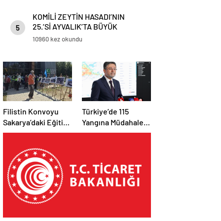
KOMİLİ ZEYTİN HASADI’NIN
25.’Sİ AYVALIK’TA BÜYÜK
5
COŞKUYLA GERÇEKLEŞTİRİLDİ
10960 kez okundu
Filistin Konvoyu
Türkiye’de 115
Sakarya’daki Eğitim
Yangına Müdahale
Kampını
Edildi: 110’u Kontrol
Tamamladı: Ankara
Altına Alındı
Etabı Başlıyor