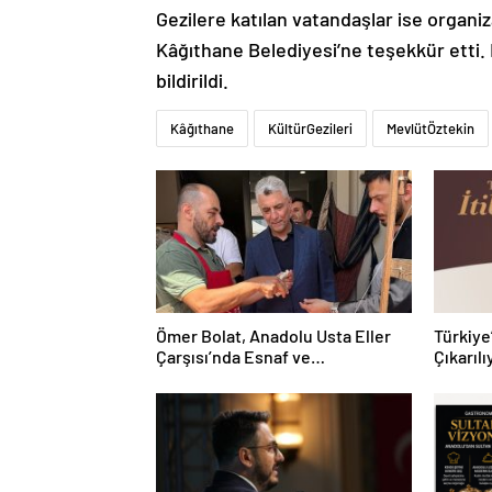
Gezilere katılan vatandaşlar ise organ
Kâğıthane Belediyesi’ne teşekkür etti.
bildirildi.
Kâğıthane
KültürGezileri
MevlütÖztekin
Ömer Bolat, Anadolu Usta Eller
Türkiye’
Çarşısı’nda Esnaf ve
Çıkarılı
Sanatkârlarla Buluştu
Eylül’d