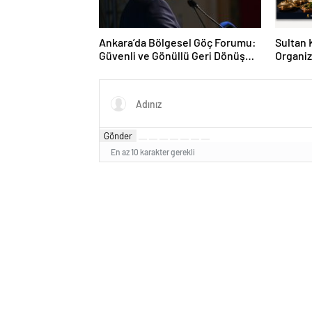
Ankara’da Bölgesel Göç Forumu:
Sultan 
Güvenli ve Gönüllü Geri Dönüş
Organi
İçin Ortak Yol Haritası Masaya
Verece
Yatırıldı
Gönder
En az 10 karakter gerekli