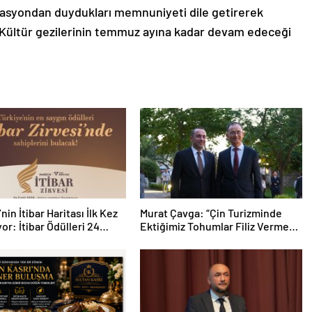
izasyondan duydukları memnuniyeti dile getirerek
 Kültür gezilerinin temmuz ayına kadar devam edeceği
nin İtibar Haritası İlk Kez
Murat Çavga: “Çin Turizminde
yor: İtibar Ödülleri 24
Ektiğimiz Tohumlar Filiz Vermeye
e Sahiplerini Bulacak
Başladı”