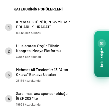
KATEGORİNİN POPÜLERLERİ
KİMYA SEKTÖRÜ İÇİN “35 MİLYAR
DOLARLIK İHRACAT”
1
HEDEFLENİYOR
80068 kez okundu
✉
Uluslararası Özgür Filistin
Hızlı İletişim
Kongresi Medya Platformu
2
Tarafından Düzenlenecek
37083 kez okundu
Mehmet Ali Taşdemir: 13. “Altın
Oklava” Baklava Ustaları
3
Yarışması ve “Baklava Festivali”
28159 kez okundu
Bakü’de yapılacak
Sarsılmaz, ana sponsor olduğu
İGEF 2024’te
4
19989 kez okundu