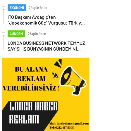
EKONOMİ
24 gün önce
İTO Başkanı Avdagiç’ten
“Jeoekonomik Güç” Vurgusu: Türkiye,
Küresel Tedarik Zincirinin Merkezi
Olmalı
GÜNDEM
26 gün önce
LONCA BUSINESS NETWORK TEMMUZ
SAYISI, İŞ DÜNYASININ GÜNDEMİNİ
MASAYA YATIRDI