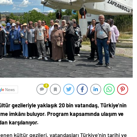
0
News
ltür gezileriyle yaklaşık 20 bin vatandaş, Türkiye’nin
 görme imkânı buluyor. Program kapsamında ulaşım ve
an karşılanıyor.
nen kültür gezileri, vatandaşları Türkiye’nin tarihi ve