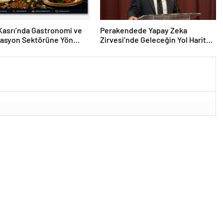
Kasrı’nda Gastronomi ve
Perakendede Yapay Zeka
zasyon Sektörüne Yön
Zirvesi’nde Geleceğin Yol Haritası
k Vizyon Buluşması
Çizildi