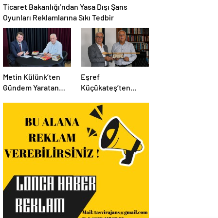
Ticaret Bakanlığı’ndan Yasa Dışı Şans
Oyunları Reklamlarına Sıkı Tedbir
Metin Külünk’ten
Eşref
Gündem Yaratan
Küçükateş’ten
Açıklamalar:
İstanbul Eski Valisi
Ekonomi, Liyakat ve
Hüseyin Avni
Siyasete İlişkin
Mutlu’ya Anlamlı
Dikkat Çeken
Ziyaret
Mesajlar