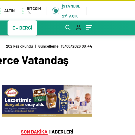
İSTANBUL
BITCOIN
ALTIN
%
27°
AÇIK
E – DERGİ
202 kez okundu
|
Güncelleme: 15/06/2026 09:44
lerce Vatandaş
SON DAKİKA
HABERLERİ