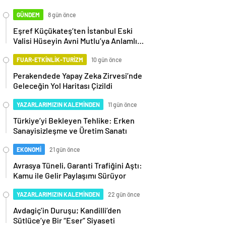
GÜNDEM
8 gün önce
Eşref Küçükateş’ten İstanbul Eski
Valisi Hüseyin Avni Mutlu’ya Anlamlı
Ziyaret
FUAR-ETKİNLİK-TURİZM
10 gün önce
Perakendede Yapay Zeka Zirvesi’nde
Geleceğin Yol Haritası Çizildi
YAZARLARIMIZIN KALEMİNDEN
11 gün önce
Türkiye’yi Bekleyen Tehlike: Erken
Sanayisizleşme ve Üretim Sanatı
EKONOMİ
21 gün önce
Avrasya Tüneli, Garanti Trafiğini Aştı:
Kamu ile Gelir Paylaşımı Sürüyor
YAZARLARIMIZIN KALEMİNDEN
22 gün önce
Avdagiç’in Duruşu; Kandilli’den
Sütlüce’ye Bir “Eser” Siyaseti