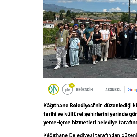
0
BEĞENDİM
ABONE OL
Kâğıthane Belediyesi’nin düzenlediği kü
tarihi ve kültürel şehirlerini yerinde
yeme-içme hizmetleri belediye tarafınd
Kâğıthane Belediyesi tarafından düzenle