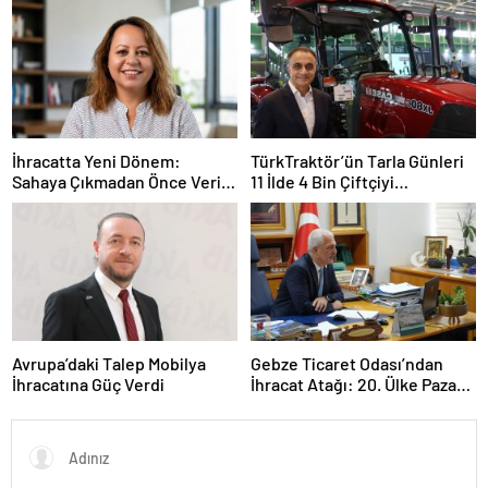
TEHLİKESİYLE KARŞI
KARŞIYAYIZ”
İhracatta Yeni Dönem:
TürkTraktör’ün Tarla Günleri
Sahaya Çıkmadan Önce Veriyi
11 İlde 4 Bin Çiftçiyi
Doğru Okumak
Buluşturdu
Avrupa’daki Talep Mobilya
Gebze Ticaret Odası’ndan
İhracatına Güç Verdi
İhracat Atağı: 20. Ülke Pazarı
Toplantısında Litvanya
Masaya Yatırıldı