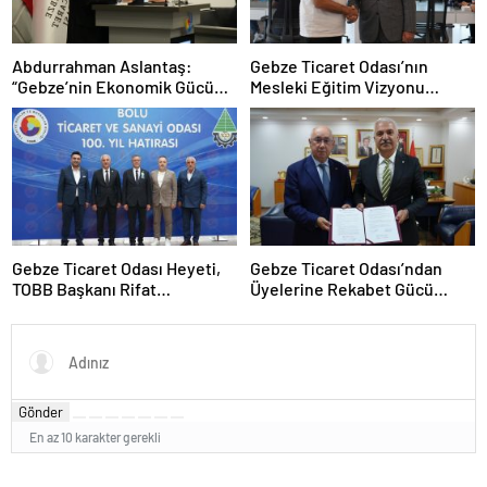
Abdurrahman Aslantaş:
Gebze Ticaret Odası’nın
“Gebze’nin Ekonomik Gücünü
Mesleki Eğitim Vizyonu
Daha da İleri Taşıyacağız”
İstihdamla Taçlandı
Gebze Ticaret Odası Heyeti,
Gebze Ticaret Odası’ndan
TOBB Başkanı Rifat
Üyelerine Rekabet Gücü
Hisarcıklıoğlu ile Bolu’da Bir
Kazandıracak Stratejik İş
Araya GeldiGebze Ticaret
Birliği
Odası Heyeti, TOBB Başkanı
Rifat Hisarcıklıoğlu ile Bolu’da
Bir Araya Geldi
Gönder
En az 10 karakter gerekli