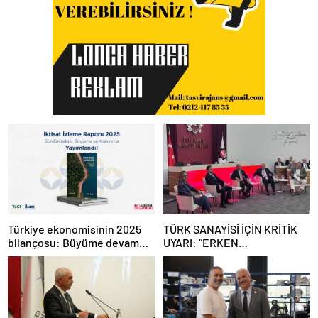
Türkiye ekonomisinin 2025
TÜRK SANAYİSİ İÇİN KRİTİK
bilançosu: Büyüme devam
UYARI: “ERKEN
etti, sanayide alarm zilleri
SANAYİSİZLEŞME
çaldı
TEHLİKESİYLE KARŞI
KARŞIYAYIZ”