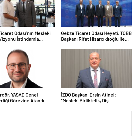
icaret Odası’nın Mesleki
Gebze Ticaret Odası Heyeti, TOBB
Vizyonu İstihdamla
Başkanı Rifat Hisarcıklıoğlu ile
ı
Bolu’da Bir Araya GeldiGebze
Ticaret Odası Heyeti, TOBB
Başkanı Rifat Hisarcıklıoğlu ile
Bolu’da Bir Araya Geldi
rdör, YASAD Genel
İZDO Başkanı Ersin Atinel:
rliği Görevine Atandı
“Mesleki Birliktelik, Diş
Hekimliğinin Geleceği İçin
Vazgeçilmez”