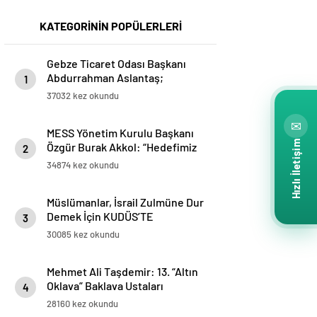
KATEGORİNİN POPÜLERLERİ
Gebze Ticaret Odası Başkanı
Abdurrahman Aslantaş;
1
“Gebze’nin en büyük şansı
37032 kez okundu
Türkiye’ye ilk yabancı
sermayenin ilçemizden girmiş
✉
MESS Yönetim Kurulu Başkanı
olması. Yabancı sermaye,
Hızlı İletişim
Özgür Burak Akkol: “Hedefimiz
networklarıyla ve know-
2
işçi sendikaları ile iş birliği
hows’ları ile Gebze’yi ticarette,
34874 kez okundu
içinde sektörde üretimi ve
sanayide, üretimde üst noktaya
istihdamı geliştirmek”
taşıdı.”
Müslümanlar, İsrail Zulmüne Dur
Demek İçin KUDÜS’TE
3
BULUŞMAK ÜZERE ahitleşiyor…
30085 kez okundu
www.kudustebulusmakuzere.com
Mehmet Ali Taşdemir: 13. “Altın
Oklava” Baklava Ustaları
4
Yarışması ve “Baklava Festivali”
28160 kez okundu
Bakü’de yapılacak