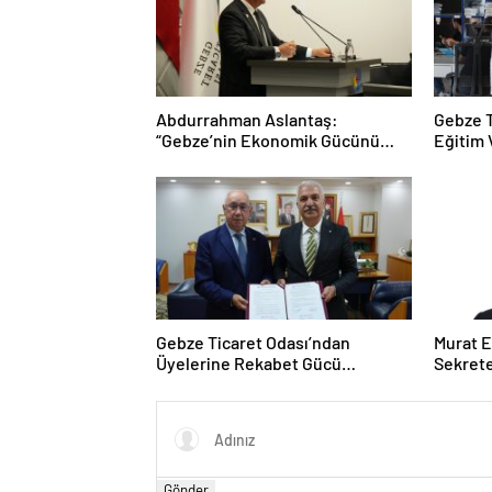
Abdurrahman Aslantaş:
Gebze T
“Gebze’nin Ekonomik Gücünü
Eğitim 
Daha da İleri Taşıyacağız”
Taçland
Gebze Ticaret Odası’ndan
Murat E
Üyelerine Rekabet Gücü
Sekrete
Kazandıracak Stratejik İş Birliği
Gönder