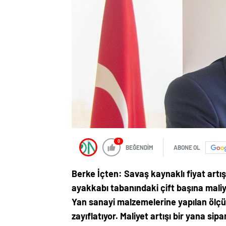
0
BEĞENDİM
ABONE OL
Berke İçten: Savaş kaynaklı fiyat artış
ayakkabı tabanındaki çift başına maliye
Yan sanayi malzemelerine yapılan ölçüs
zayıflatıyor. Maliyet artışı bir yana si