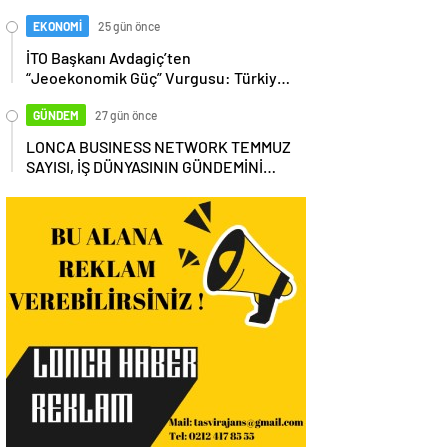
EKONOMİ
25 gün önce
İTO Başkanı Avdagiç’ten
“Jeoekonomik Güç” Vurgusu: Türkiye,
Küresel Tedarik Zincirinin Merkezi
Olmalı
GÜNDEM
27 gün önce
LONCA BUSINESS NETWORK TEMMUZ
SAYISI, İŞ DÜNYASININ GÜNDEMİNİ
MASAYA YATIRDI