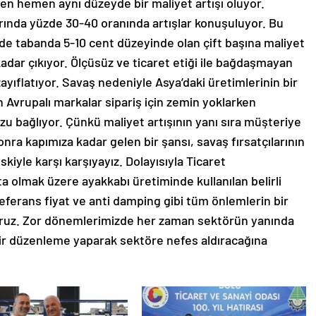
men hemen aynı düzeyde bir maliyet artışı oluyor.
larında yüzde 30-40 oranında artışlar konuşuluyor. Bu
erde tabanda 5-10 cent düzeyinde olan çift başına maliyet
 kadar çıkıyor. Ölçüsüz ve ticaret etiği ile bağdaşmayan
zayıflatıyor. Savaş nedeniyle Asya’daki üretimlerinin bir
Avrupalı markalar sipariş için zemin yoklarken
zu bağlıyor. Çünkü maliyet artışının yanı sıra müşteriye
onra kapımıza kadar gelen bir şansı, savaş fırsatçılarının
kiyle karşı karşıyayız. Dolayısıyla Ticaret
a olmak üzere ayakkabı üretiminde kullanılan belirli
referans fiyat ve anti damping gibi tüm önlemlerin bir
oruz. Zor dönemlerimizde her zaman sektörün yanında
 bir düzenleme yaparak sektöre nefes aldıracağına