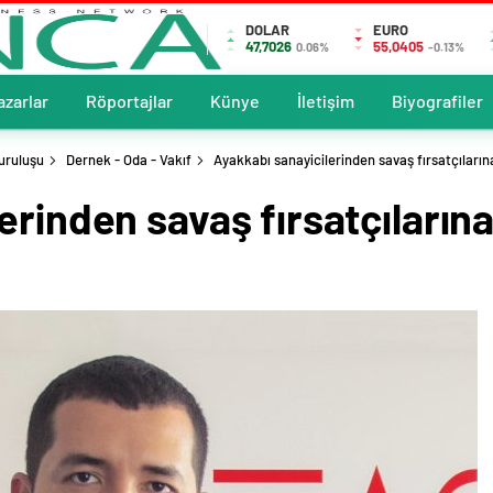
DOLAR
EURO
47,7026
55,0405
0.06%
-0.13%
azarlar
Röportajlar
Künye
İletişim
Biyografiler
uruluşu
Dernek - Oda - Vakıf
Ayakkabı sanayicilerinden savaş fırsatçıların
erinden savaş fırsatçılarına