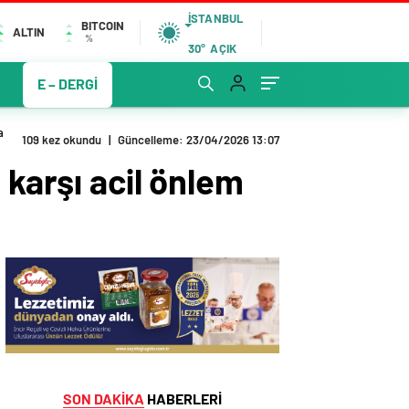
İSTANBUL
BITCOIN
ALTIN
%
30°
AÇIK
E – DERGİ
a
109 kez okundu
|
Güncelleme: 23/04/2026 13:07
 karşı acil önlem
SON DAKİKA
HABERLERİ