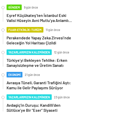
GÜNDEM
9 gün önce
Eşref Küçükateş’ten İstanbul Eski
Valisi Hüseyin Avni Mutlu’ya Anlamlı
Ziyaret
FUAR-ETKİNLİK-TURİZM
11 gün önce
Perakendede Yapay Zeka Zirvesi’nde
Geleceğin Yol Haritası Çizildi
YAZARLARIMIZIN KALEMİNDEN
12 gün önce
Türkiye’yi Bekleyen Tehlike: Erken
Sanayisizleşme ve Üretim Sanatı
EKONOMİ
21 gün önce
Avrasya Tüneli, Garanti Trafiğini Aştı:
Kamu ile Gelir Paylaşımı Sürüyor
YAZARLARIMIZIN KALEMİNDEN
23 gün önce
Avdagiç’in Duruşu; Kandilli’den
Sütlüce’ye Bir “Eser” Siyaseti