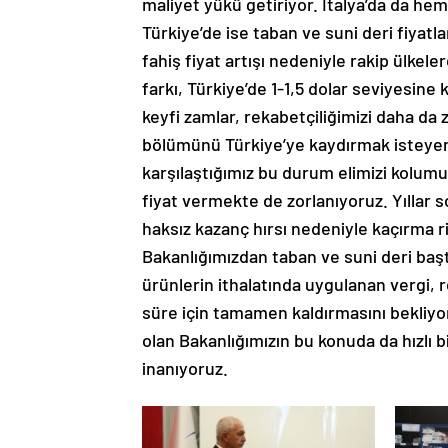
maliyet yükü getiriyor. İtalya’da da he
Türkiye’de ise taban ve suni deri fiyat
fahiş fiyat artışı nedeniyle rakip ülkel
farkı, Türkiye’de 1-1,5 dolar seviyesine
keyfi zamlar, rekabetçiliğimizi daha da 
bölümünü Türkiye’ye kaydırmak isteyen 
karşılaştığımız bu durum elimizi kolumu
fiyat vermekte de zorlanıyoruz. Yıllar s
haksız kazanç hırsı nedeniyle kaçırma ris
Bakanlığımızdan taban ve suni deri başt
ürünlerin ithalatında uygulanan vergi, 
süre için tamamen kaldırmasını bekliy
olan Bakanlığımızın bu konuda da hızlı
inanıyoruz.