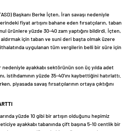
TASD) Başkanı Berke İçten, İran savaşı nedeniyle
indeki fiyat artışını bahane eden fırsatçıların, taban
l ürünlere yüzde 30-40 zam yaptığını bildirdi. İçten,
s aldırmak için taban ve suni deri başta olmak üzere
ithalatında uygulanan tüm vergilerin belli bir süre için
lar nedeniyle ayakkabı sektörünün son üç yılda adet
ı, istihdamının yüzde 35-40’ını kaybettiğini hatırlattı.
rken, piyasada savaş fırsatçılarının ortaya çıktığını
ARTTI
rında yüzde 10 gibi bir artışın olduğunu hepimiz
üreticiye ayakkabı tabanında çift başına 5-10 centlik bir