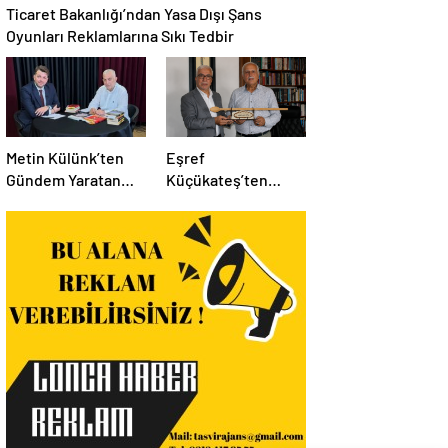
Ticaret Bakanlığı’ndan Yasa Dışı Şans
Oyunları Reklamlarına Sıkı Tedbir
Metin Külünk’ten
Eşref
Gündem Yaratan
Küçükateş’ten
Açıklamalar:
İstanbul Eski Valisi
Ekonomi, Liyakat ve
Hüseyin Avni
Siyasete İlişkin
Mutlu’ya Anlamlı
Dikkat Çeken
Ziyaret
Mesajlar