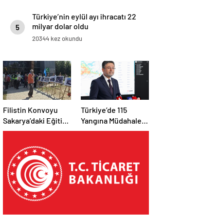
Türkiye’nin eylül ayı ihracatı 22
milyar dolar oldu
5
20344 kez okundu
Filistin Konvoyu
Türkiye’de 115
Sakarya’daki Eğitim
Yangına Müdahale
Kampını
Edildi: 110’u Kontrol
Tamamladı: Ankara
Altına Alındı
Etabı Başlıyor