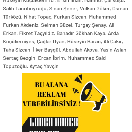
Hüseyin Küçükdemirci, Ersin İlhan, Mahmut Çalıkuşu,
Salih Tanrıbuyruğu, Sinan Şener, Volkan Göker, Osman
Türközü, Nihat Topaç, Furkan Sizcan, Muhammed
Furkan Akdeniz, Selman Güzel, Turgay Şenay, Ali
Erkan, Fikret Taçyıldız, Bahadır Gökhan Kaya, Arda
Küçükerciyes, Çağlar Uyan, Hüseyin Baran, Ali Çakır,
Taha Sizcan, İlker Başgül, Abdullah Akova, Yasin Aslan,
Sertaç Gezgin, Ercan İbrim, Muhammed Said
Topuzoğlu, Aytaç Yavçin