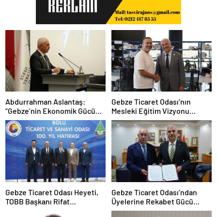
Abdurrahman Aslantaş:
Gebze Ticaret Odası’nın
“Gebze’nin Ekonomik Gücünü
Mesleki Eğitim Vizyonu
Daha da İleri Taşıyacağız”
İstihdamla Taçlandı
Gebze Ticaret Odası Heyeti,
Gebze Ticaret Odası’ndan
TOBB Başkanı Rifat
Üyelerine Rekabet Gücü
Hisarcıklıoğlu ile Bolu’da Bir
Kazandıracak Stratejik İş