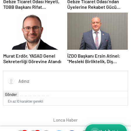
Gebze Ticaret Odası Heyeti,
Gebze Ticaret Odası’ndan
TOBB Başkanı Rifat
Üyelerine Rekabet Gücü
Hisarcıklıoğlu ile Bolu’da Bir
Kazandıracak Stratejik İş
Araya GeldiGebze Ticaret
Birliği
Odası Heyeti, TOBB Başkanı
Rifat Hisarcıklıoğlu ile Bolu’da
Bir Araya Geldi
Murat Erdör, YASAD Genel
İZDO Başkanı Ersin Atinel:
Sekreterliği Görevine Atandı
“Mesleki Birliktelik, Diş
Hekimliğinin Geleceği İçin
Vazgeçilmez”
Gönder
En az 10 karakter gerekli
Lonca Haber