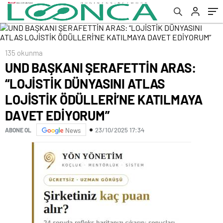
KATILMAYA DAVET EDİYORUM”
135 okunma
UND BAŞKANI ŞERAFETTİN ARAS:
“LOJİSTİK DÜNYASINI ATLAS
LOJİSTİK ÖDÜLLERİ’NE KATILMAYA
DAVET EDİYORUM”
23/10/2025 17:34
ABONE OL
News