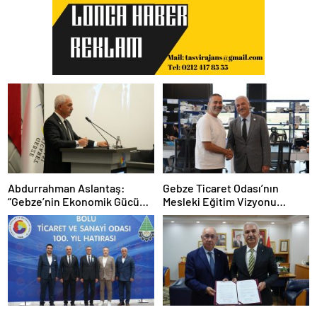
Abdurrahman Aslantaş:
Gebze Ticaret Odası’nın
“Gebze’nin Ekonomik Gücünü
Mesleki Eğitim Vizyonu
Daha da İleri Taşıyacağız”
İstihdamla Taçlandı