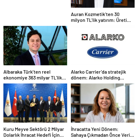
Auran Kozmetik’ten 30
milyon TL’lik yatırım: Üretim
kapasitesi 21 milyon adede
çıkacak
Albaraka Türk’ten reel
Alarko Carrier’da stratejik
ekonomiye 363 milyar TL’lik
dönem: Alarko Holding
finansman desteği
ortaklık yapısını değiştiriyor
Kuru Meyve Sektörü 2 Milyar
İhracatta Yeni Dönem:
Dolarlık İhracat Hedefi İçin
Sahaya Çıkmadan Önce Veriyi