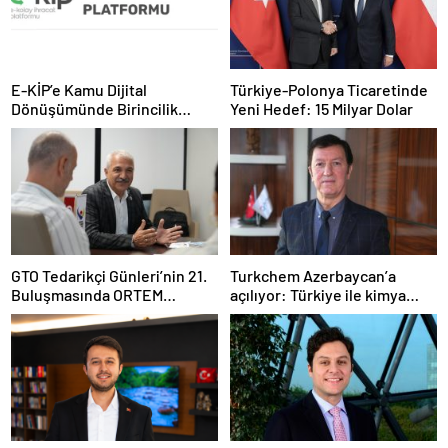
E-KİP’e Kamu Dijital
Türkiye-Polonya Ticaretinde
Dönüşümünde Birincilik
Yeni Hedef: 15 Milyar Dolar
Ödülü
GTO Tedarikçi Günleri’nin 21.
Turkchem Azerbaycan’a
Buluşmasında ORTEM
açılıyor: Türkiye ile kimya
Elektronik Tedarikçi
ticaretinde yeni dönem
Adaylarıyla Buluştu