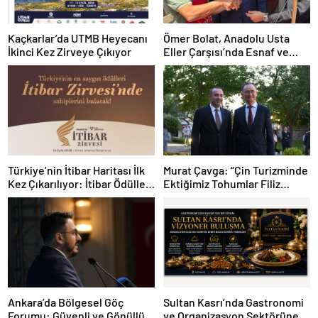
Kaçkarlar’da UTMB Heyecanı
Ömer Bolat, Anadolu Usta
İkinci Kez Zirveye Çıkıyor
Eller Çarşısı’nda Esnaf ve
Sanatkârlarla Buluştu
Türkiye’nin İtibar Haritası İlk
Murat Çavga: “Çin Turizminde
Kez Çıkarılıyor: İtibar Ödülleri
Ektiğimiz Tohumlar Filiz
24 Eylül’de Sahiplerini
Vermeye Başladı”
Bulacak
Ankara’da Bölgesel Göç
Sultan Kasrı’nda Gastronomi
Forumu: Güvenli ve Gönüllü
ve Organizasyon Sektörüne