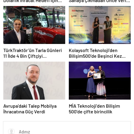
Dolarlık İhracat Hedefi İçin
Sahaya Çıkmadan Önce Veriyi
Ankara’nın Desteğini İstedi
Doğru Okumak
TürkTraktör’ün Tarla Günleri
Kolaysoft Teknoloji’den
11 İlde 4 Bin Çiftçiyi
Bilişim500’de Beşinci Kez
Buluşturdu
Zirve Başarısı
Avrupa’daki Talep Mobilya
MİA Teknoloji’den Bilişim
İhracatına Güç Verdi
500’de çifte birincilik