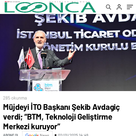
285 okunma
Müjdeyi İTO Başkanı Şekib Avdagiç
verdi; “BTM, Teknoloji Geliştirme
Merkezi kuruyor”
02/01/2025 14:49
ABONE OL
News