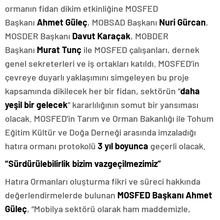
ormanın fidan dikim etkinliğine MOSFED
Başkanı
Ahmet Güleç
, MOBSAD Başkanı
Nuri Gürcan
,
MOSDER Başkanı
Davut Karaçak
, MOBDER
Başkanı
Murat Tunç
ile MOSFED çalışanları, dernek
genel sekreterleri ve iş ortakları katıldı. MOSFED’in
çevreye duyarlı yaklaşımını simgeleyen bu proje
kapsamında dikilecek her bir fidan, sektörün “
daha
yeşil bir gelecek
” kararlılığının somut bir yansıması
olacak. MOSFED’in Tarım ve Orman Bakanlığı ile Tohum
Eğitim Kültür ve Doğa Derneği arasında imzaladığı
hatıra ormanı protokolü
3 yıl boyunca
geçerli olacak.
“Sürdürülebilirlik bizim vazgeçilmezimiz”
Hatıra Ormanları oluşturma fikri ve süreci hakkında
değerlendirmelerde bulunan
MOSFED Başkanı Ahmet
Güleç
, “Mobilya sektörü olarak ham maddemizle,