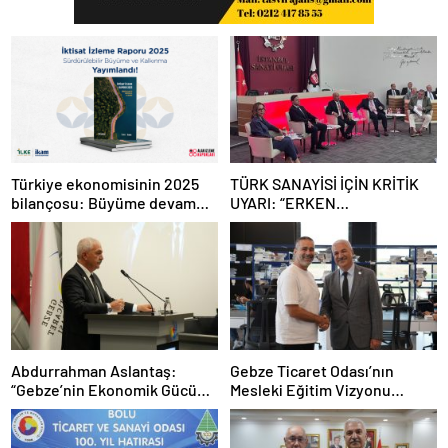
Türkiye ekonomisinin 2025
TÜRK SANAYİSİ İÇİN KRİTİK
bilançosu: Büyüme devam
UYARI: “ERKEN
etti, sanayide alarm zilleri
SANAYİSİZLEŞME
çaldı
TEHLİKESİYLE KARŞI
KARŞIYAYIZ”
Abdurrahman Aslantaş:
Gebze Ticaret Odası’nın
“Gebze’nin Ekonomik Gücünü
Mesleki Eğitim Vizyonu
Daha da İleri Taşıyacağız”
İstihdamla Taçlandı