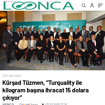
204 okunma
Kürşad Tüzmen, “Turquality ile
kilogram başına ihracat 15 dolara
çıkıyor”
22/11/2025 17:15
ABONE OL
News