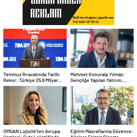
Temmuz İhracatında Tarihi
Mehmet Konuralp Yılmaz:
Rekor: Türkiye 25,6 Milyar
Gençliğe Yapılan Yatırım,
Dolarla Zirveye Ulaştı
Türkiye’nin En Büyük Gücü
OMSAN Lojistik’ten Avrupa
Eğitim Masraflarına Güvence:
Hamlesi: Gıda Lojistiğinde
Ailelere Faizsiz Sigorta