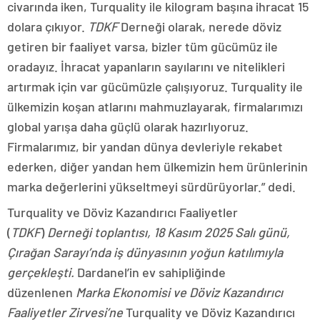
civarında iken, Turquality ile kilogram başına ihracat 15
dolara çıkıyor.
TDKF
Derneği olarak, nerede döviz
getiren bir faaliyet varsa, bizler tüm gücümüz ile
oradayız. İhracat yapanların sayılarını ve nitelikleri
artırmak için var gücümüzle çalışıyoruz. Turquality ile
ülkemizin koşan atlarını mahmuzlayarak, firmalarımızı
global yarışa daha güçlü olarak hazırlıyoruz.
Firmalarımız, bir yandan dünya devleriyle rekabet
ederken, diğer yandan hem ülkemizin hem ürünlerinin
marka değerlerini yükseltmeyi sürdürüyorlar.” dedi.
Turquality ve Döviz Kazandırıcı Faaliyetler
(
TDKF
)
Derneği toplantısı, 18 Kasım 2025 Salı günü,
Çırağan Sarayı’nda iş dünyasının yoğun katılımıyla
gerçekleşti.
Dardanel’in ev sahipliğinde
düzenlenen
Marka Ekonomisi ve Döviz Kazandırıcı
Faaliyetler Zirvesi’ne
Turquality ve Döviz Kazandırıcı