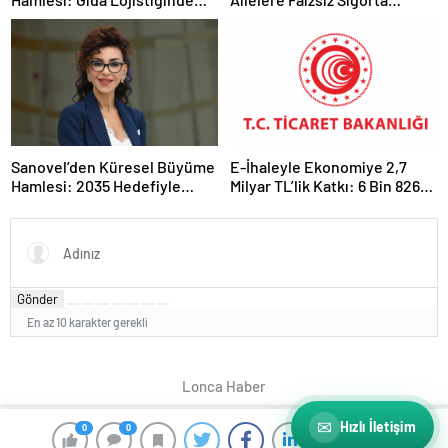
Yeni İş Birliği
Desteği
Sanovel’den Küresel Büyüme
E-İhaleyle Ekonomiye 2,7
Hamlesi: 2035 Hedefiyle
Milyar TL’lik Katkı: 6 Bin 826
İlaçta Yeni Dönem
İhale Sonuçlandı
Gönder
En az 10 karakter gerekli
Lonca Haber
✉
Hızlı İletişim
0
0