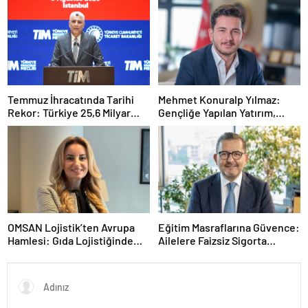
Masaya Yatırıldı
Temmuz İhracatında Tarihi
Mehmet Konuralp Yılmaz:
Rekor: Türkiye 25,6 Milyar
Gençliğe Yapılan Yatırım,
Dolarla Zirveye Ulaştı
Türkiye’nin En Büyük Gücü
OMSAN Lojistik’ten Avrupa
Eğitim Masraflarına Güvence:
Hamlesi: Gıda Lojistiğinde
Ailelere Faizsiz Sigorta
Yeni İş Birliği
Desteği