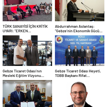
TÜRK SANAYİSİ İÇİN KRİTİK
Abdurrahman Aslantaş:
UYARI: “ERKEN
“Gebze’nin Ekonomik Gücünü
SANAYİSİZLEŞME
Daha da İleri Taşıyacağız”
TEHLİKESİYLE KARŞI
KARŞIYAYIZ”
Gebze Ticaret Odası’nın
Gebze Ticaret Odası Heyeti,
Mesleki Eğitim Vizyonu
TOBB Başkanı Rifat
İstihdamla Taçlandı
Hisarcıklıoğlu ile Bolu’da Bir
Araya GeldiGebze Ticaret
Odası Heyeti, TOBB Başkanı
Rifat Hisarcıklıoğlu ile Bolu’da
Bir Araya Geldi