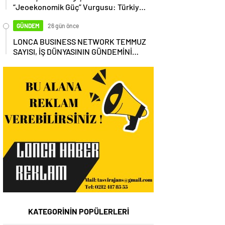
“Jeoekonomik Güç” Vurgusu: Türkiye,
Küresel Tedarik Zincirinin Merkezi
Olmalı
GÜNDEM
26 gün önce
LONCA BUSINESS NETWORK TEMMUZ
SAYISI, İŞ DÜNYASININ GÜNDEMİNİ
MASAYA YATIRDI
KATEGORİNİN POPÜLERLERİ