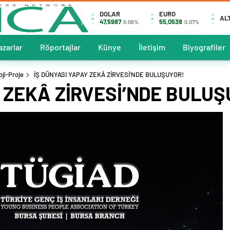
DOLAR
EURO
AL
47,5987
55,0538
0.06%
0.07%
azarlar
Röportajlar
Künye
İletişim
Biyografiler
oji-Proje
İŞ DÜNYASI YAPAY ZEKÂ ZİRVESİ’NDE BULUŞUYOR!
Y ZEKÂ ZİRVESİ’NDE BULUŞ