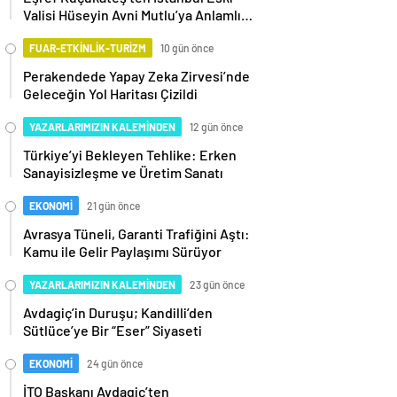
Valisi Hüseyin Avni Mutlu’ya Anlamlı
Ziyaret
FUAR-ETKİNLİK-TURİZM
10 gün önce
Perakendede Yapay Zeka Zirvesi’nde
Geleceğin Yol Haritası Çizildi
YAZARLARIMIZIN KALEMİNDEN
12 gün önce
Türkiye’yi Bekleyen Tehlike: Erken
Sanayisizleşme ve Üretim Sanatı
EKONOMİ
21 gün önce
Avrasya Tüneli, Garanti Trafiğini Aştı:
Kamu ile Gelir Paylaşımı Sürüyor
YAZARLARIMIZIN KALEMİNDEN
23 gün önce
Avdagiç’in Duruşu; Kandilli’den
Sütlüce’ye Bir “Eser” Siyaseti
EKONOMİ
24 gün önce
İTO Başkanı Avdagiç’ten