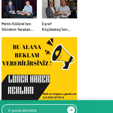
Metin Külünk’ten
Eşref
Gündem Yaratan
Küçükateş’ten
Açıklamalar:
İstanbul Eski Valisi
Ekonomi, Liyakat ve
Hüseyin Avni
Siyasete İlişkin
Mutlu’ya Anlamlı
Dikkat Çeken
Ziyaret
Mesajlar