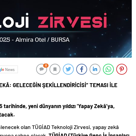
0
News
EKÂ: GELECEĞİN ŞEKİLLENDİRİCİSİ” TEMASI İLE
 tarihinde, yeni dünyanın yıldızı ‘Yapay Zekâ’ya,
tacak.
lenecek olan TÜGİAD Teknoloji Zirvesi, yapay zekâ
zasyona sahne olacak.
TÜGİAD (Türkiye Genç İş İnsanları