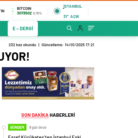
İSTANBUL
BITCOIN
TIN
3073502
0,70%
31°
AÇIK
E – DERGİ
232 kez okundu
|
Güncelleme: 14/01/2025 17:21
UYOR!
SON DAKİKA
HABERLERİ
GÜNDEM
8 gün önce
Eşref Küçükateş’ten İstanbul Eski