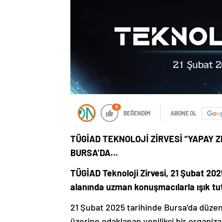
0
BEĞENDİM
ABONE OL
TÜGİAD TEKNOLOJİ ZİRVESİ “YAPAY Z
BURSA’DA…
TÜGİAD Teknoloji Zirvesi, 21 Şubat 2025
alanında uzman konuşmacılarla ışık tu
21 Şubat 2025 tarihinde Bursa’da düzen
üzerine odaklanan yenilikçi bir organi