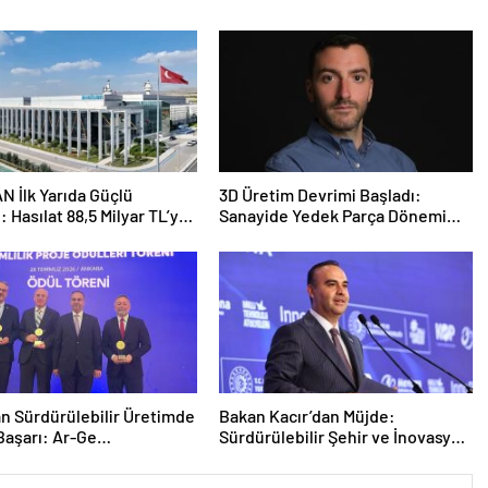
 İlk Yarıda Güçlü
3D Üretim Devrimi Başladı:
 Hasılat 88,5 Milyar TL’ye,
Sanayide Yedek Parça Dönemi
zleşmeler 4,9 Milyar
Kapanıyor
Ulaştı
n Sürdürülebilir Üretimde
Bakan Kacır’dan Müjde:
Başarı: Ar-Ge
Sürdürülebilir Şehir ve İnovasyon
isinde Birincilik
Merkezleri Kurulacak