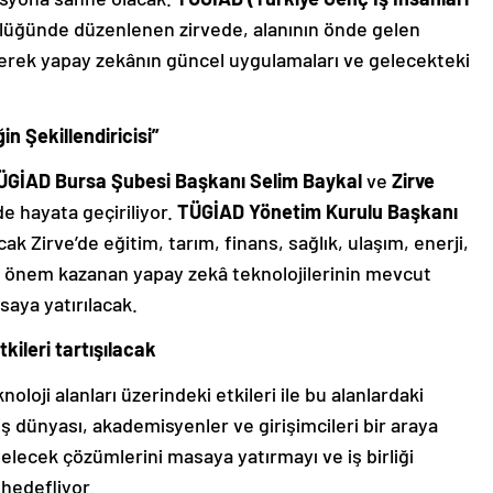
lüğünde düzenlenen zirvede, alanının önde gelen
elerek yapay zekânın güncel uygulamaları ve gelecekteki
n Şekillendiricisi”
ÜGİAD Bursa Şubesi Başkanı Selim Baykal
ve
Zirve
de hayata geçiriliyor.
TÜGİAD Yönetim Kurulu Başkanı
cak Zirve’de eğitim, tarım, finans, sağlık, ulaşım, enerji,
erde önem kazanan yapay zekâ teknolojilerinin mevcut
aya yatırılacak.
ileri tartışılacak
loji alanları üzerindeki etkileri ile bu alanlardaki
k; iş dünyası, akademisyenler ve girişimcileri bir araya
e gelecek çözümlerini masaya yatırmayı ve iş birliği
 hedefliyor.