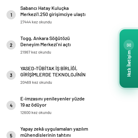
Sabancı Hatay Kuluçka
Merkezi1.250 girişimciye ulaştı
1
27444 kez okundu
Togg, Ankara Söğütözü
Deneyim Merkezi’ni açtı
✉
2
21967 kez okundu
Hızlı İletişim
YASED-TÜBİTAK İŞ BİRLİĞİ,
GİRİŞİMLERDE TEKNOLOJİNİN
3
AĞIRLIĞINI ARTIRACAK
20469 kez okundu
E-imzasını yenileyenler yüzde
19 az ödüyor
4
12600 kez okundu
Yapay zekâ uygulamaları yazılım
mühendislerinin tahtını
5