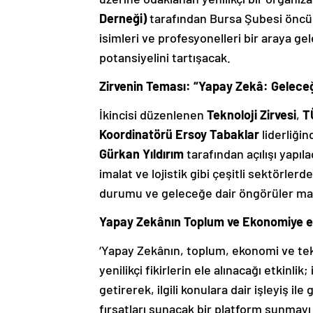
Derneği)
tarafından Bursa Şubesi öncü
isimleri ve profesyonelleri bir araya g
potansiyelini tartışacak.
Zirvenin Teması: “Yapay Zekâ: Geleceği
İkincisi düzenlenen
Teknoloji Zirvesi
,
T
Koordinatörü Ersoy Tabaklar
liderliğin
Gürkan Yıldırım
tarafından açılışı yapıla
imalat ve lojistik gibi çeşitli sektörl
durumu ve geleceğe dair öngörüler mas
Yapay Zekânın Toplum ve Ekonomiye etk
‘Yapay Zekânın, toplum, ekonomi ve tekno
yenilikçi fikirlerin ele alınacağı etkinli
getirerek, ilgili konulara dair işleyiş il
fırsatları sunacak bir platform sunmayı