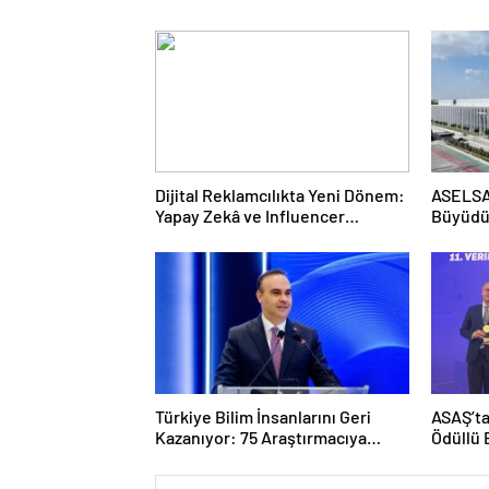
Dijital Reklamcılıkta Yeni Dönem:
ASELSAN
Yapay Zekâ ve Influencer
Büyüdü:
Reklamlarına Yeni Kurallar
Yeni Sö
Dolara 
Türkiye Bilim İnsanlarını Geri
ASAŞ’ta
Kazanıyor: 75 Araştırmacıya
Ödüllü 
“Tersine Beyin Göçü” Desteği
Kategor