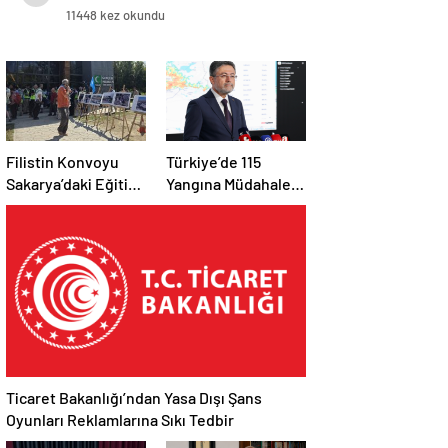
sallayabilir
11448 kez okundu
Filistin Konvoyu
Türkiye’de 115
Sakarya’daki Eğitim
Yangına Müdahale
Kampını
Edildi: 110’u Kontrol
Tamamladı: Ankara
Altına Alındı
Etabı Başlıyor
Ticaret Bakanlığı’ndan Yasa Dışı Şans
Oyunları Reklamlarına Sıkı Tedbir