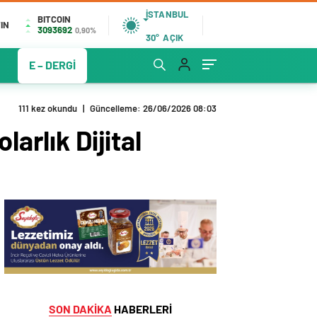
İSTANBUL
BITCOIN
IN
3093692
0,90%
30°
AÇIK
E – DERGİ
111 kez okundu
|
Güncelleme: 26/06/2026 08:03
arlık Dijital
SON DAKİKA
HABERLERİ