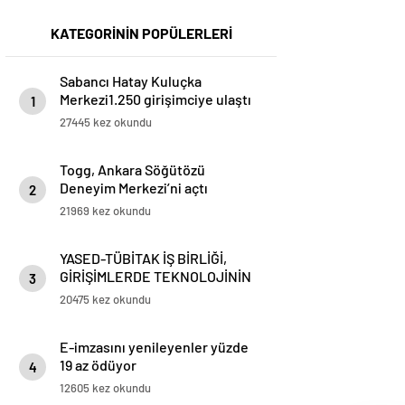
KATEGORİNİN POPÜLERLERİ
Sabancı Hatay Kuluçka
Merkezi1.250 girişimciye ulaştı
1
27445 kez okundu
Togg, Ankara Söğütözü
Deneyim Merkezi’ni açtı
2
21969 kez okundu
YASED-TÜBİTAK İŞ BİRLİĞİ,
GİRİŞİMLERDE TEKNOLOJİNİN
3
AĞIRLIĞINI ARTIRACAK
20475 kez okundu
E-imzasını yenileyenler yüzde
19 az ödüyor
4
12605 kez okundu