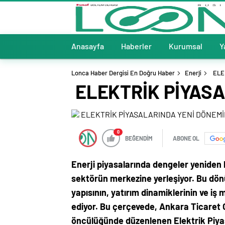
Anasayfa
Haberler
Kurumsal
Y
Lonca Haber Dergisi En Doğru Haber
Enerji
ELE
ELEKTRİK PİYAS
0
BEĞENDİM
ABONE OL
Enerji piyasalarında dengeler yeniden
sektörün merkezine yerleşiyor.
Bu dönü
yapısının, yatırım dinamiklerinin ve iş 
ediyor. Bu çerçevede, Ankara Ticaret O
öncülüğünde düzenlenen Elektrik Piya