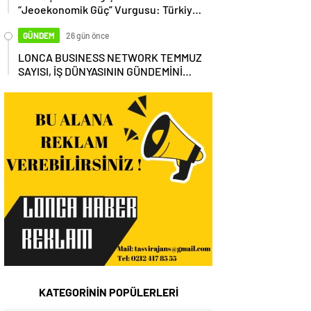
“Jeoekonomik Güç” Vurgusu: Türkiye,
Küresel Tedarik Zincirinin Merkezi
Olmalı
GÜNDEM
26 gün önce
LONCA BUSINESS NETWORK TEMMUZ
SAYISI, İŞ DÜNYASININ GÜNDEMİNİ
MASAYA YATIRDI
KATEGORİNİN POPÜLERLERİ