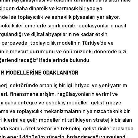
kinden daha dinamik ve karmaşık bir yapıya
se toplayıcılık ve esneklik piyasaları yer alıyor.
olojik ilerlemelerle sınırlı değil; regülasyonların nasıl
gulandığı ve dijital altyapıların ne kadar etkin
Bu çerçevede, toplayıcılık modelinin Türkiye’de ve
larının mevcut durumunu ve önümüzdeki dönemde bizi
eğerlendireceğiz” ifadelerinde bulundu.
IRIM MODELLERİNE ODAKLANIYOR
erji sektöründe artan iş birliği ihtiyacı ve yeni yatırım
eri, finansmana erişim, regülasyonların evrimi ve
ı daha entegre ve esnek iş modelleri geliştirmeye
lama ve toplayıcılık mekanizmalarının yalnızca teknik bir
klerini ve gelir modellerini tetikleyen stratejik bir alan
da kamu, özel sektör ve teknoloji geliştiriciler arasında
e’nin enerji dönüşüm sürecini hızlandıracağı vurgulandı.