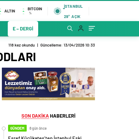
İSTANBUL
BITCOIN
ALTIN
%
29°
AÇIK
E – DERGİ
118 kez okundu
|
Güncelleme: 13/04/2026 10:33
KODLARI
SON DAKİKA
HABERLERİ
GÜNDEM
8 gün önce
Eşref Küçükateş’ten İstanbul Eski