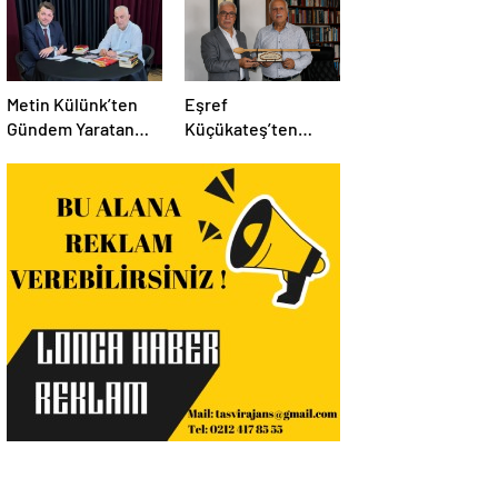
Metin Külünk’ten
Eşref
Gündem Yaratan
Küçükateş’ten
Açıklamalar:
İstanbul Eski Valisi
Ekonomi, Liyakat ve
Hüseyin Avni
Siyasete İlişkin
Mutlu’ya Anlamlı
Dikkat Çeken
Ziyaret
Mesajlar