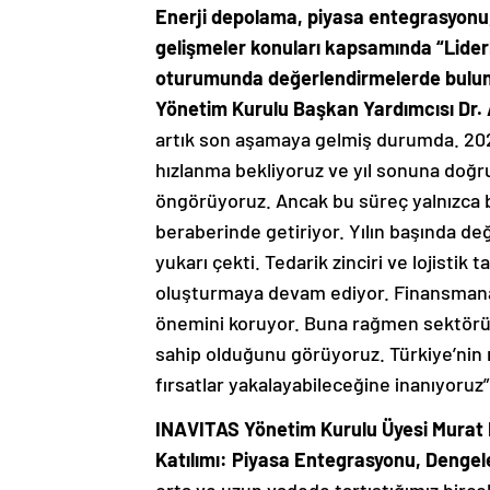
Enerji depolama, piyasa entegrasyonu,
gelişmeler konuları kapsamında “Lider
oturumunda değerlendirmelerde bulun
Yönetim Kurulu Başkan Yardımcısı Dr. A
artık son aşamaya gelmiş durumda. 2026’n
hızlanma bekliyoruz ve yıl sonuna doğr
öngörüyoruz. Ancak bu süreç yalnızca b
beraberinde getiriyor. Yılın başında de
yukarı çekti. Tedarik zinciri ve lojistik
oluşturmaya devam ediyor. Finansmana er
önemini koruyor. Buna rağmen sektörün 
sahip olduğunu görüyoruz. Türkiye’ni
fırsatlar yakalayabileceğine inanıyoruz
INAVITAS Yönetim Kurulu Üyesi Murat Ki
Katılımı: Piyasa Entegrasyonu, Denge