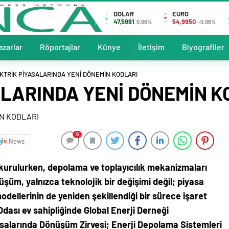
DOLAR
EURO
47,5991
54,9950
0.06%
-0.06%
azarlar
Röportajlar
Künye
İletişim
Biyografiler
KTRİK PİYASALARINDA YENİ DÖNEMİN KODLARI
ALARINDA YENİ DÖNEMİN 
0
News
 kurulurken, depolama ve toplayıcılık mekanizmaları
şüm, yalnızca teknolojik bir değişimi değil; piyasa
modellerinin de yeniden şekillendiği bir sürece işaret
dası ev sahipliğinde Global Enerji Derneği
salarında Dönüşüm Zirvesi; Enerji Depolama Sistemleri