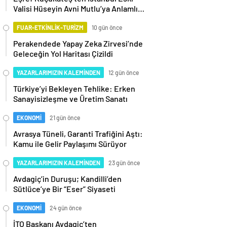
Valisi Hüseyin Avni Mutlu’ya Anlamlı
Ziyaret
FUAR-ETKİNLİK-TURİZM
10 gün önce
Perakendede Yapay Zeka Zirvesi’nde
Geleceğin Yol Haritası Çizildi
YAZARLARIMIZIN KALEMİNDEN
12 gün önce
Türkiye’yi Bekleyen Tehlike: Erken
Sanayisizleşme ve Üretim Sanatı
EKONOMİ
21 gün önce
Avrasya Tüneli, Garanti Trafiğini Aştı:
Kamu ile Gelir Paylaşımı Sürüyor
YAZARLARIMIZIN KALEMİNDEN
23 gün önce
Avdagiç’in Duruşu; Kandilli’den
Sütlüce’ye Bir “Eser” Siyaseti
EKONOMİ
24 gün önce
İTO Başkanı Avdagiç’ten