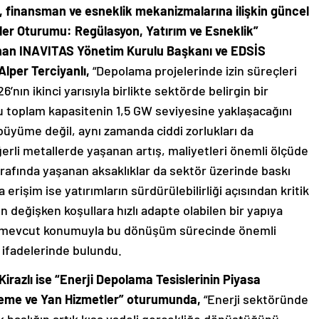
 finansman ve esneklik mekanizmalarına ilişkin güncel
ler Oturumu: Regülasyon, Yatırım ve Esneklik”
an INAVITAS Yönetim Kurulu Başkanı ve EDSİS
lper Terciyanlı,
“Depolama projelerinde izin süreçleri
ın ikinci yarısıyla birlikte sektörde belirgin bir
u toplam kapasitenin 1,5 GW seviyesine yaklaşacağını
üyüme değil, aynı zamanda ciddi zorlukları da
ğerli metallerde yaşanan artış, maliyetleri önemli ölçüde
 tarafında yaşanan aksaklıklar da sektör üzerinde baskı
işim ise yatırımların sürdürülebilirliği açısından kritik
değişken koşullara hızlı adapte olabilen bir yapıya
n mevcut konumuyla bu dönüşüm sürecinde önemli
” ifadelerinde bulundu.
razlı ise “Enerji Depolama Tesislerinin Piyasa
leme ve Yan Hizmetler” oturumunda,
“Enerji sektöründe