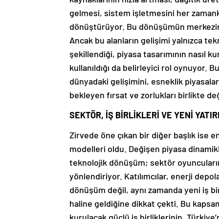
gelmesi, sistem işletmesini her zaman
dönüştürüyor. Bu dönüşümün merkezinde i
Ancak bu alanların gelişimi yalnızca tekn
şekillendiği, piyasa tasarımının nasıl kur
kullanıldığı da belirleyici rol oynuyor. 
dünyadaki gelişimini, esneklik piyasa
bekleyen fırsat ve zorlukları birlikte d
SEKTÖR, İŞ BİRLİKLERİ VE YENİ YAT
Zirvede öne çıkan bir diğer başlık ise en
modelleri oldu. Değişen piyasa dinamikl
teknolojik dönüşüm; sektör oyuncuların
yönlendiriyor. Katılımcılar, enerji depo
dönüşüm değil, aynı zamanda yeni iş birli
haline geldiğine dikkat çekti. Bu kapsam
kurulacak güçlü iş birliklerinin, Türkiy