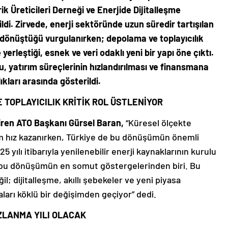
ik Üreticileri Derneği ve Enerjide Dijitalleşme
ldi. Zirvede, enerji sektöründe uzun süredir tartışılan
e dönüştüğü vurgulanırken; depolama ve toplayıcılık
rleştiği, esnek ve veri odaklı yeni bir yapı öne çıktı.
u, yatırım süreçlerinin hızlandırılması ve finansmana
kları arasında gösterildi.
TOPLAYICILIK KRİTİK ROL ÜSTLENİYOR
tiren ATO Başkanı Gürsel Baran,
“Küresel ölçekte
lim hız kazanırken, Türkiye de bu dönüşümün önemli
5 yılı itibarıyla yenilenebilir enerji kaynaklarının kurulu
, bu dönüşümün en somut göstergelerinden biri. Bu
ğil; dijitalleşme, akıllı şebekeler ve yeni piyasa
aları köklü bir değişimden geçiyor” dedi.
ZLANMA YILI OLACAK