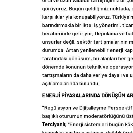
orta ve uzun vadede tartıştığımız birço
görüyoruz. Bugün geldiğimiz noktada, 
karşılıklarıyla konuşabiliyoruz. Türkiye
barındırmakla birlikte, iş yönetimi, ticar
beraberinde getiriyor. Depolama ve batar
unsurlar değil, sektör tartışmalarının
durumda. Artan yenilenebilir enerji kapa
tarafındaki dönüşüm, bu alanları her g
dönemde konunun teknik ve operasyonel
tartışmaların da daha veriye dayalı ve
açıklamalarında bulundu.
ENERJİ PİYASALARINDA DÖNÜŞÜM AR
“
Regülasyon ve Dijitalleşme Perspektifin
başlıklı oturumun moderatörlüğünü üs
Terciyanlı;
“Enerji sistemleri bugün kök
kaynaklarının hızla artması, dağıtık üre