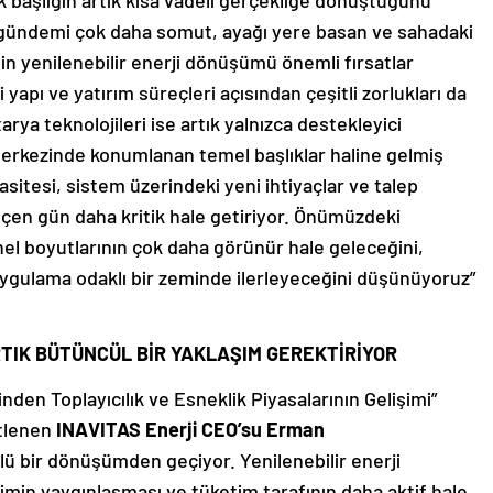
k başlığın artık kısa vadeli gerçekliğe dönüştüğünü
gündemi çok daha somut, ayağı yere basan ve sahadaki
’nin yenilenebilir enerji dönüşümü önemli fırsatlar
i yapı ve yatırım süreçleri açısından çeşitli zorlukları da
ya teknolojileri ise artık yalnızca destekleyici
 merkezinde konumlanan temel başlıklar haline gelmiş
sitesi, sistem üzerindeki yeni ihtiyaçlar ve talep
eçen gün daha kritik hale getiriyor. Önümüzdeki
 boyutlarının çok daha görünür hale geleceğini,
 uygulama odaklı bir zeminde ilerleyeceğini düşünüyoruz”
TIK BÜTÜNCÜL BİR YAKLAŞIM GEREKTİRİYOR
den Toplayıcılık ve Esneklik Piyasalarının Gelişimi”
tlenen
INAVITAS Enerji CEO’su Erman
lü bir dönüşümden geçiyor. Yenilenebilir enerji
timin yaygınlaşması ve tüketim tarafının daha aktif hale