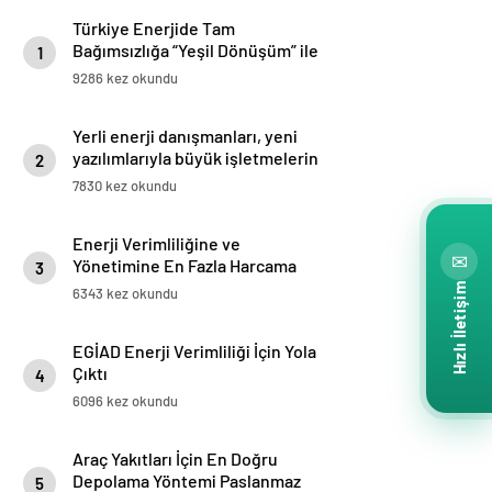
Türkiye Enerjide Tam
Bağımsızlığa “Yeşil Dönüşüm” ile
1
Ulaşacak!
9286 kez okundu
Yerli enerji danışmanları, yeni
yazılımlarıyla büyük işletmelerin
2
yüksek enerji faturalarını
7830 kez okundu
düşürecek
Enerji Verimliliğine ve
✉
Yönetimine En Fazla Harcama
3
Yapan Firmalar Araştırması
Hızlı İletişim
6343 kez okundu
Sonuçlandı!
EGİAD Enerji Verimliliği İçin Yola
Çıktı
4
6096 kez okundu
Araç Yakıtları İçin En Doğru
Depolama Yöntemi Paslanmaz
5