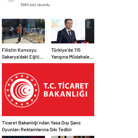
Ürünler
3984 kez okundu
Filistin Konvoyu
Türkiye’de 115
Sakarya’daki Eğitim
Yangına Müdahale
Kampını
Edildi: 110’u Kontrol
Tamamladı: Ankara
Altına Alındı
Etabı Başlıyor
Ticaret Bakanlığı’ndan Yasa Dışı Şans
Oyunları Reklamlarına Sıkı Tedbir