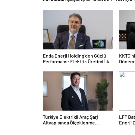
Enda Enerji Holding’den Güçlü
KKTC’ni
Performans: Elektrik Üretimi İlk
Dönem: 
Yarıda Yüzde 67 Arttı
Tarihi 
Türkiye Elektrikli Araç Şarj
LFP Bat
Altyapısında Ölçeklenme
Enerji 
Dönemine Girdi
Hızland