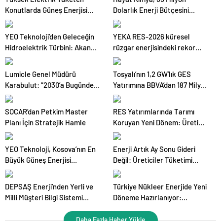
Konutlarda Güneş Enerjisi
Dolarlık Enerji Bütçesini
Faturaları Düşürüyor
Yapay Zekâ ile Yönetiyor
YEO Teknoloji’den Geleceğin
YEKA RES-2026 küresel
Hidroelektrik Türbini: Akan
rüzgar enerjisindeki rekor
Suda Barajsız Enerji Dönemi
büyüme dönemine denk geldi
Lumicle Genel Müdürü
Tosyalı’nın 1,2 GW’lık GES
Karabulut: “2030’a Bugünden
Yatırımına BBVA’dan 187 Milyon
Yatırım Yapmalıyız”
Euro Finansman
SOCAR’dan Petkim Master
RES Yatırımlarında Tarımı
Planı İçin Stratejik Hamle
Koruyan Yeni Dönem: Üretim
ve Enerji Aynı Arazide
Buluşacak
YEO Teknoloji, Kosova’nın En
Enerji Artık Ay Sonu Gideri
Büyük Güneş Enerjisi
Değil: Üreticiler Tüketimi
Santralini İnşa Edecek
Ürün ve Sipariş Bazında İzliyor
DEPSAŞ Enerji’nden Yerli ve
Türkiye Nükleer Enerjide Yeni
Milli Müşteri Bilgi Sistemi
Döneme Hazırlanıyor:
Hamlesi
Akkuyu’da İlk Elektrik, Yeni
Santraller ve SMR Hedefi
Daha Fazla Haber Yükle