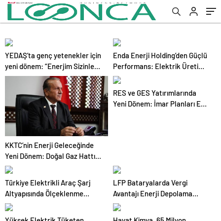
YEDAŞ’ta genç yetenekler için
Enda Enerji Holding’den Güçlü
yeni dönem: “Enerjim Sizinle”
Performans: Elektrik Üretimi
başvuruları başladı
İlk Yarıda Yüzde 67 Arttı
RES ve GES Yatırımlarında
Yeni Dönem: İmar Planları Eş
Zamanlı Yürütülebilecek
KKTC’nin Enerji Geleceğinde
Yeni Dönem: Doğal Gaz Hattı
İçin Tarihi Adım
Türkiye Elektrikli Araç Şarj
LFP Bataryalarda Vergi
Altyapısında Ölçeklenme
Avantajı Enerji Depolama
Dönemine Girdi
Yatırımlarını Hızlandıracak
Yüksek Elektrik Tüketen
Hayat Kimya, 65 Milyon