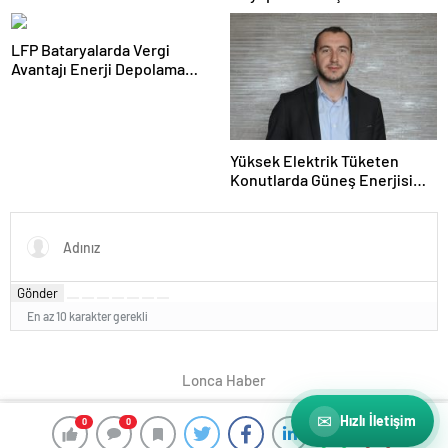
Zamanlı Yürütülebilecek
Dönemine Girdi
LFP Bataryalarda Vergi
Avantajı Enerji Depolama
Yatırımlarını Hızlandıracak
Yüksek Elektrik Tüketen
Konutlarda Güneş Enerjisi
Faturaları Düşürüyor
Gönder
En az 10 karakter gerekli
Lonca Haber
✉
Hızlı İletişim
0
0