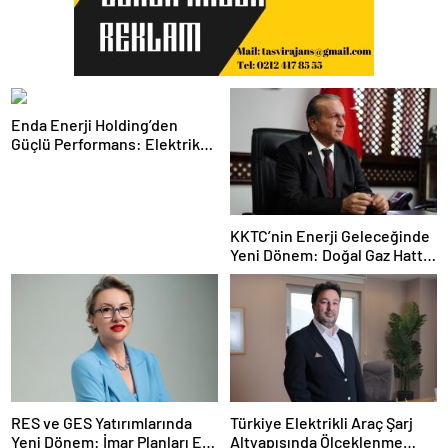
Enda Enerji Holding’den
Güçlü Performans: Elektrik
Üretimi İlk Yarıda Yüzde 67
Arttı
KKTC’nin Enerji Geleceğinde
Yeni Dönem: Doğal Gaz Hattı
İçin Tarihi Adım
RES ve GES Yatırımlarında
Türkiye Elektrikli Araç Şarj
Yeni Dönem: İmar Planları Eş
Altyapısında Ölçeklenme