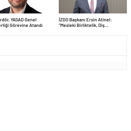
rdör, YASAD Genel
İZDO Başkanı Ersin Atinel:
rliği Görevine Atandı
“Mesleki Birliktelik, Diş
Hekimliğinin Geleceği İçin
Vazgeçilmez”