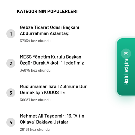
KATEGORİNİN POPÜLERLERİ
Gebze Ticaret Odası Başkanı
Abdurrahman Aslantaş;
1
“Gebze’nin en büyük şansı
37034 kez okundu
Türkiye’ye ilk yabancı
sermayenin ilçemizden girmiş
✉
MESS Yönetim Kurulu Başkanı
olması. Yabancı sermaye,
Hızlı İletişim
Özgür Burak Akkol: “Hedefimiz
networklarıyla ve know-
2
işçi sendikaları ile iş birliği
hows’ları ile Gebze’yi ticarette,
34875 kez okundu
içinde sektörde üretimi ve
sanayide, üretimde üst noktaya
istihdamı geliştirmek”
taşıdı.”
Müslümanlar, İsrail Zulmüne Dur
Demek İçin KUDÜS’TE
3
BULUŞMAK ÜZERE ahitleşiyor…
30087 kez okundu
www.kudustebulusmakuzere.com
Mehmet Ali Taşdemir: 13. “Altın
Oklava” Baklava Ustaları
4
Yarışması ve “Baklava Festivali”
28161 kez okundu
Bakü’de yapılacak