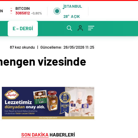
İSTANBUL
BITCOIN
IN
3065812
-0,80%
28°
AÇIK
E – DERGİ
87 kez okundu
|
Güncelleme: 26/05/2026 11:25
chengen vizesinde
SON DAKİKA
HABERLERİ