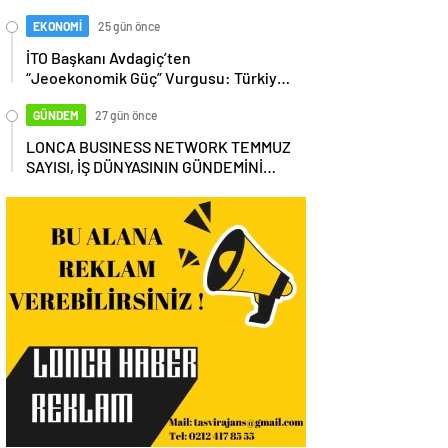
EKONOMİ
25 gün önce
İTO Başkanı Avdagiç’ten
“Jeoekonomik Güç” Vurgusu: Türkiye,
Küresel Tedarik Zincirinin Merkezi
Olmalı
GÜNDEM
27 gün önce
LONCA BUSINESS NETWORK TEMMUZ
SAYISI, İŞ DÜNYASININ GÜNDEMİNİ
MASAYA YATIRDI