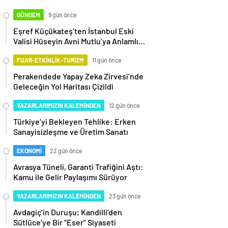
GÜNDEM
9 gün önce
Eşref Küçükateş’ten İstanbul Eski
Valisi Hüseyin Avni Mutlu’ya Anlamlı
Ziyaret
FUAR-ETKİNLİK-TURİZM
11 gün önce
Perakendede Yapay Zeka Zirvesi’nde
Geleceğin Yol Haritası Çizildi
YAZARLARIMIZIN KALEMİNDEN
12 gün önce
Türkiye’yi Bekleyen Tehlike: Erken
Sanayisizleşme ve Üretim Sanatı
EKONOMİ
22 gün önce
Avrasya Tüneli, Garanti Trafiğini Aştı:
Kamu ile Gelir Paylaşımı Sürüyor
YAZARLARIMIZIN KALEMİNDEN
23 gün önce
Avdagiç’in Duruşu; Kandilli’den
Sütlüce’ye Bir “Eser” Siyaseti