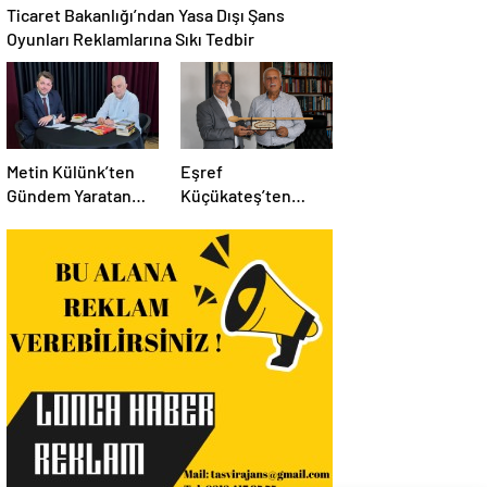
Ticaret Bakanlığı’ndan Yasa Dışı Şans
Oyunları Reklamlarına Sıkı Tedbir
Metin Külünk’ten
Eşref
Gündem Yaratan
Küçükateş’ten
Açıklamalar:
İstanbul Eski Valisi
Ekonomi, Liyakat ve
Hüseyin Avni
Siyasete İlişkin
Mutlu’ya Anlamlı
Dikkat Çeken
Ziyaret
Mesajlar