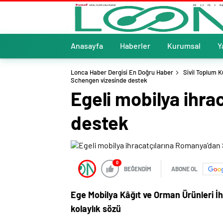
Anasayfa
Haberler
Kurumsal
Y
Lonca Haber Dergisi En Doğru Haber
Sivil Toplum K
Schengen vizesinde destek
Egeli mobilya ihr
destek
0
BEĞENDİM
ABONE OL
Ege Mobilya Kâğıt ve Orman Ürünleri İh
kolaylık sözü