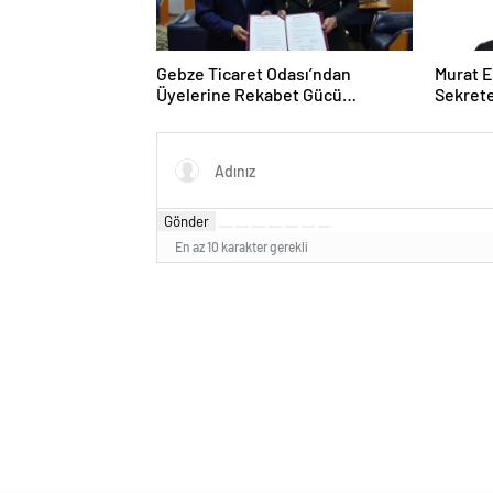
Gebze Ticaret Odası’ndan
Murat E
Üyelerine Rekabet Gücü
Sekrete
Kazandıracak Stratejik İş Birliği
Gönder
En az 10 karakter gerekli