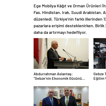
Ege Mobilya Kâğıt ve Orman Ürünleri İh
Fas, Hindistan, Irak, Suudi Arabistan, 
düzenledi. Türkiye’nin farklı illerinden 
pazarlara erişimi desteklenirken, Birl
daha da artırmayı hedefliyor.
Abdurrahman Aslantaş:
Gebze T
“Gebze’nin Ekonomik Gücünü
Eğitim 
Daha da İleri Taşıyacağız”
Taçland