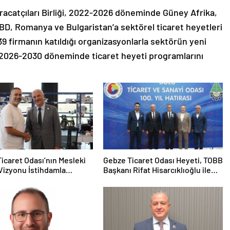
racatçıları Birliği, 2022-2026 döneminde Güney Afrika,
ABD, Romanya ve Bulgaristan’a sektörel ticaret heyetleri
139 firmanın katıldığı organizasyonlarla sektörün yeni
ik 2026-2030 döneminde ticaret heyeti programlarını
icaret Odası’nın Mesleki
Gebze Ticaret Odası Heyeti, TOBB
Vizyonu İstihdamla
Başkanı Rifat Hisarcıklıoğlu ile
ı
Bolu’da Bir Araya GeldiGebze
Ticaret Odası Heyeti, TOBB
Başkanı Rifat Hisarcıklıoğlu ile
Bolu’da Bir Araya Geldi