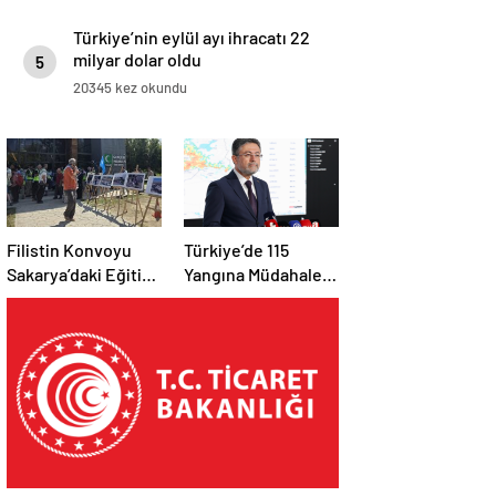
Türkiye’nin eylül ayı ihracatı 22
milyar dolar oldu
5
20345 kez okundu
Filistin Konvoyu
Türkiye’de 115
Sakarya’daki Eğitim
Yangına Müdahale
Kampını
Edildi: 110’u Kontrol
Tamamladı: Ankara
Altına Alındı
Etabı Başlıyor