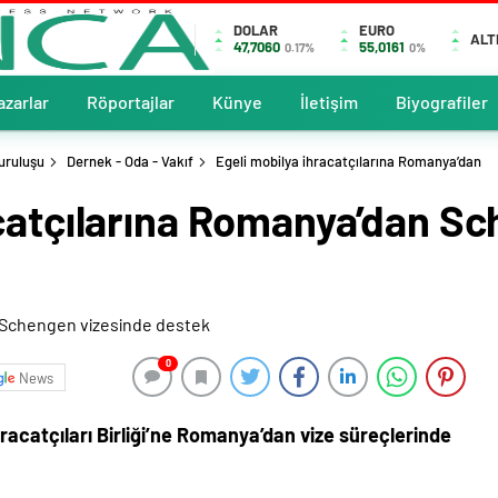
DOLAR
EURO
ALT
47,7060
55,0161
0.17%
0%
azarlar
Röportajlar
Künye
İletişim
Biyografiler
uruluşu
Dernek - Oda - Vakıf
Egeli mobilya ihracatçılarına Romanya’dan
acatçılarına Romanya’dan S
0
News
racatçıları Birliği’ne Romanya’dan vize süreçlerinde