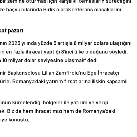
 bir zemine oturması için karşılıklı temasların süreceğini
ize başvurularında Birlik olarak referans olacaklarını
cat pazarı
n 2025 yılında yüzde 5 artışla 8 milyar dolara ulaştığını
 en fazla ihracat yaptığı 8’inci ülke olduğunu söyledi.
 10 milyar dolar seviyesine ulaşmak” dedi.
ir Başkonsolosu Lilian Zamfiroiu’nu Ege İhracatçı
Gürle, Romanya’daki yatırım fırsatlarına ilişkin kapsamlı
nün kümelendiği bölgeler ile yatırım ve vergi
yacak. Biz de hem ihracatımızı hem de Romanya’daki
diye konuştu.