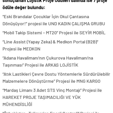
sonuçlanan Lojistik Proje Ödülleri dalında ise 7 proje
ödüle değer bulundu:
“Eski Brandalar Çocuklar İçin Okul Çantasına
Dönüşüyor!” projesi ile UND KADIN ÇALIŞMA GRUBU
“Mobil Takip Sistemi – MT20” Projesi ile SEYİR MOBİL
“Line Assist (Yapay Zeka) & Medkon Portal (B2B)”
Projesi ile MEDKON
“Adana Havalimanı’nın Çukurova Havalimanı’na
Taşınması” Projesi ile ARKAS LOJİSTİK
“Atık Lastikleri Çevre Dostu Yöntemlerle Sürdürülebilir
Malzemelere Dönüştürme” Projesi ile MNG KARGO
“Mardaş Limanı 3 Adet STS Vinç Montajı” Projesi ile
HAREKET PROJE TAŞIMACILIĞI VE YÜK
MÜHENDİSLİĞİ