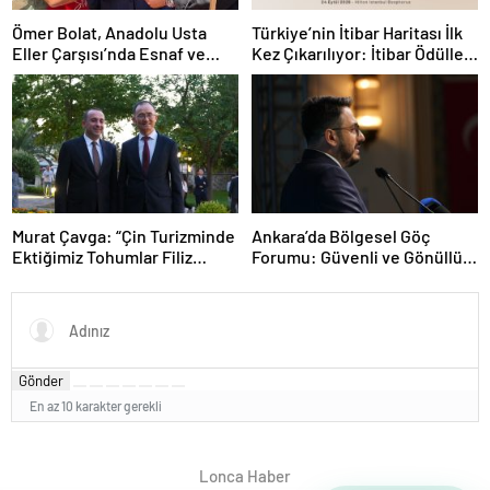
Ömer Bolat, Anadolu Usta
Türkiye’nin İtibar Haritası İlk
Eller Çarşısı’nda Esnaf ve
Kez Çıkarılıyor: İtibar Ödülleri
Sanatkârlarla Buluştu
24 Eylül’de Sahiplerini
Bulacak
Murat Çavga: “Çin Turizminde
Ankara’da Bölgesel Göç
Ektiğimiz Tohumlar Filiz
Forumu: Güvenli ve Gönüllü
Vermeye Başladı”
Geri Dönüş İçin Ortak Yol
Haritası Masaya Yatırıldı
Gönder
En az 10 karakter gerekli
Lonca Haber