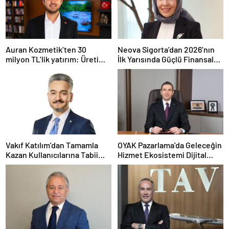
Auran Kozmetik’ten 30
Neova Sigorta’dan 2026’nın
milyon TL’lik yatırım: Üretim
İlk Yarısında Güçlü Finansal
kapasitesi 21 milyon adede
Performans
çıkacak
Vakıf Katılım’dan Tamamla
OYAK Pazarlama’da Geleceğin
Kazan Kullanıcılarına Tabii
Hizmet Ekosistemi Dijital
Premium Fırsatı
Dönüşümle Şekilleniyor