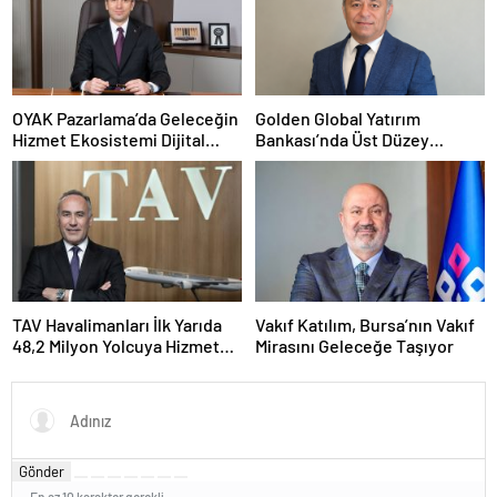
OYAK Pazarlama’da Geleceğin
Golden Global Yatırım
Hizmet Ekosistemi Dijital
Bankası’nda Üst Düzey
Dönüşümle Şekilleniyor
Atama: Mustafa Selcen
Yönetim Kurulu Üyesi Oldu
TAV Havalimanları İlk Yarıda
Vakıf Katılım, Bursa’nın Vakıf
48,2 Milyon Yolcuya Hizmet
Mirasını Geleceğe Taşıyor
Verdi
Gönder