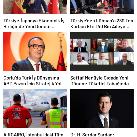
Türkiye-İspanya Ekonomik İş
Türkiye’den Lübnan’a 280 Ton
Birliğinde Yeni Dönem
Kurban Eti: 140 Bin Aileye
Vurgusu
Ulaştırılacak
Çorlu’da Türk İş Dünyasına
Şeffaf Menüyle Gıdada Yeni
ABD Pazarı İçin Stratejik Yol
Dönem: Tüketici Tabağındaki
Haritası
İçeriği Bilecek
AIRCAIRO, İstanbul’daki Tüm
Dr. H. Serdar Şardan: