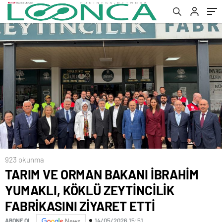
ETTİ
923 okunma
TARIM VE ORMAN BAKANI İBRAHİM
YUMAKLI, KÖKLÜ ZEYTİNCİLİK
FABRİKASINI ZİYARET ETTİ
14/05/2026 15:51
ABONE OL
News