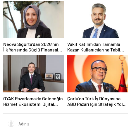
Vurgusu
Ulaştırılacak
Neova Sigorta’dan 2026’nın
Vakıf Katılım’dan Tamamla
İlk Yarısında Güçlü Finansal
Kazan Kullanıcılarına Tabii
Performans
Premium Fırsatı
OYAK Pazarlama’da Geleceğin
Çorlu’da Türk İş Dünyasına
Hizmet Ekosistemi Dijital
ABD Pazarı İçin Stratejik Yol
Dönüşümle Şekilleniyor
Haritası