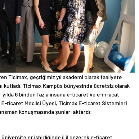
eren Ticimax, geçtiğimiz yıl akademi olarak faaliyete
ını kutladı. Ticimax Kampüs bünyesinde ücretsiz olarak
ir yılda 6 binden fazla insana e-ticaret ve e-ihracat
E-ticaret Meclisi Üyesi, Ticimax E-ticaret Sistemleri
lansman konuşmasında şunları aktardı:
 üniversiteler işbirliğinde il il gezerek e-ticaret