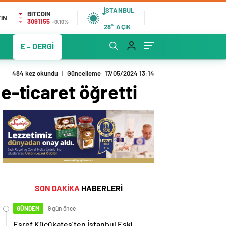
İSTANBUL
BITCOIN
IN
3091155
-0,10%
28°
AÇIK
E – DERGİ
484 kez okundu
|
Güncelleme: 17/05/2024 13:14
e-ticaret öğretti
SON DAKİKA
HABERLERİ
GÜNDEM
9 gün önce
Eşref Küçükateş’ten İstanbul Eski