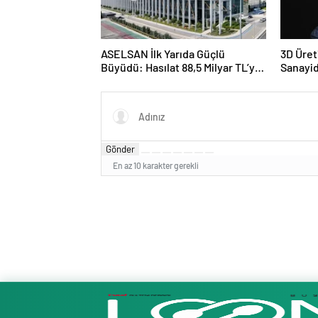
ASELSAN İlk Yarıda Güçlü
3D Üret
Büyüdü: Hasılat 88,5 Milyar TL’ye,
Sanayi
Yeni Sözleşmeler 4,9 Milyar
Kapanı
Dolara Ulaştı
Gönder
En az 10 karakter gerekli