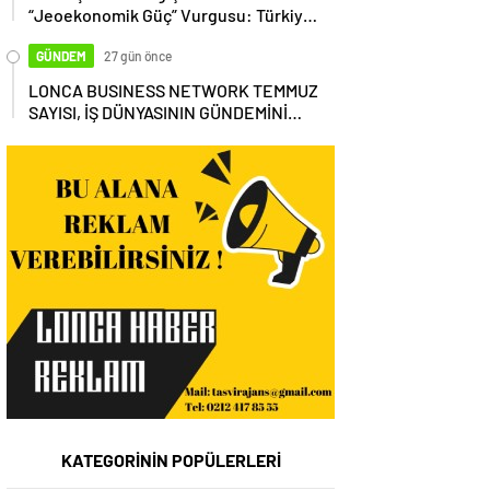
“Jeoekonomik Güç” Vurgusu: Türkiye,
Küresel Tedarik Zincirinin Merkezi
Olmalı
GÜNDEM
27 gün önce
LONCA BUSINESS NETWORK TEMMUZ
SAYISI, İŞ DÜNYASININ GÜNDEMİNİ
MASAYA YATIRDI
KATEGORİNİN POPÜLERLERİ