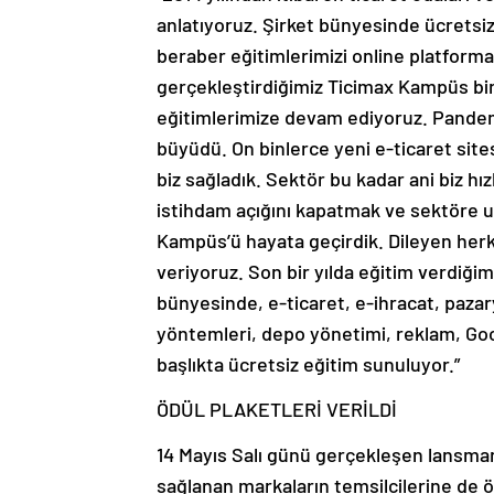
anlatıyoruz. Şirket bünyesinde ücretsi
beraber eğitimlerimizi online platforma
gerçekleştirdiğimiz Ticimax Kampüs bin
eğitimlerimize devam ediyoruz. Pandemi
büyüdü. On binlerce yeni e-ticaret site
biz sağladık. Sektör bu kadar ani biz hız
istihdam açığını kapatmak ve sektöre u
Kampüs’ü hayata geçirdik. Dileyen herke
veriyoruz. Son bir yılda eğitim verdiğim
bünyesinde, e-ticaret, e-ihracat, paza
yöntemleri, depo yönetimi, reklam, Goog
başlıkta ücretsiz eğitim sunuluyor.”
ÖDÜL PLAKETLERİ VERİLDİ
14 Mayıs Salı günü gerçekleşen lansman
sağlanan markaların temsilcilerine de ö