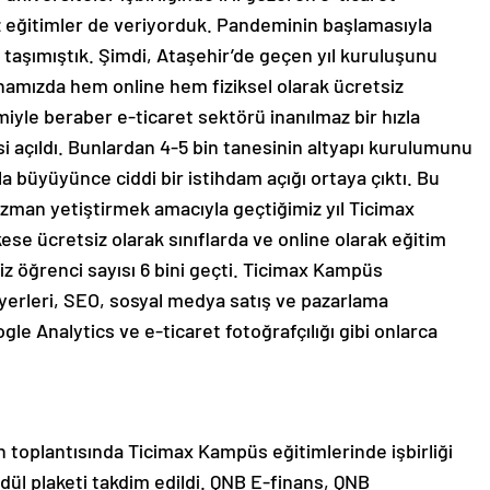
z eğitimler de veriyorduk. Pandeminin başlamasıyla
 taşımıştık. Şimdi, Ataşehir’de geçen yıl kuruluşunu
amızda hem online hem fiziksel olarak ücretsiz
yle beraber e-ticaret sektörü inanılmaz bir hızla
si açıldı. Bunlardan 4-5 bin tanesinin altyapı kurulumunu
la büyüyünce ciddi bir istihdam açığı ortaya çıktı. Bu
zman yetiştirmek amacıyla geçtiğimiz yıl Ticimax
se ücretsiz olarak sınıflarda ve online olarak eğitim
iz öğrenci sayısı 6 bini geçti. Ticimax Kampüs
ryerleri, SEO, sosyal medya satış ve pazarlama
le Analytics ve e-ticaret fotoğrafçılığı gibi onlarca
 toplantısında Ticimax Kampüs eğitimlerinde işbirliği
dül plaketi takdim edildi. QNB E-finans, QNB