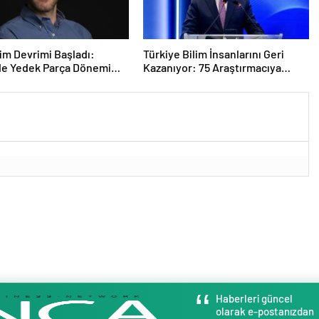
im Devrimi Başladı:
Türkiye Bilim İnsanlarını Geri
de Yedek Parça Dönemi
Kazanıyor: 75 Araştırmacıya
yor
“Tersine Beyin Göçü” Desteği
Haberleri güncel
olarak e-postanızdan