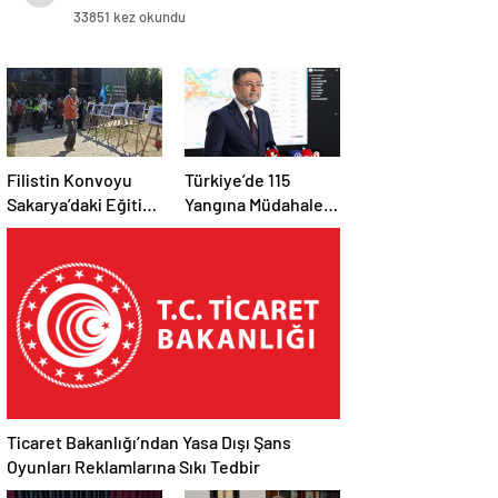
33851 kez okundu
Filistin Konvoyu
Türkiye’de 115
Sakarya’daki Eğitim
Yangına Müdahale
Kampını
Edildi: 110’u Kontrol
Tamamladı: Ankara
Altına Alındı
Etabı Başlıyor
Ticaret Bakanlığı’ndan Yasa Dışı Şans
Oyunları Reklamlarına Sıkı Tedbir