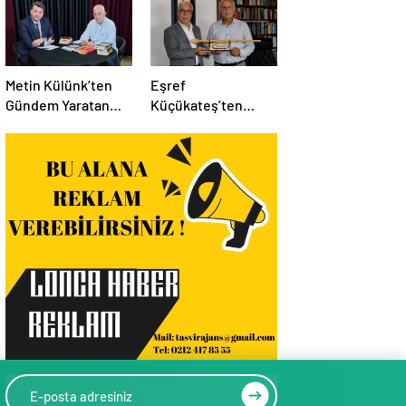
Metin Külünk’ten
Eşref
Gündem Yaratan
Küçükateş’ten
Açıklamalar:
İstanbul Eski Valisi
Ekonomi, Liyakat ve
Hüseyin Avni
Siyasete İlişkin
Mutlu’ya Anlamlı
Dikkat Çeken
Ziyaret
Mesajlar