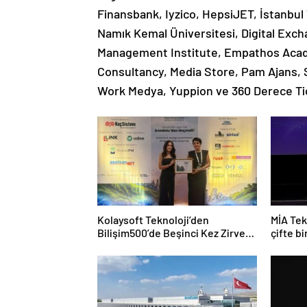
Finansbank, Iyzico, HepsiJET, İstanbul 
Namık Kemal Üniversitesi, Digital Exc
Management Institute, Empathos Academy
Consultancy, Media Store, Pam Ajans, 
Work Medya, Yuppion ve 360 Derece Ticar
Kolaysoft Teknoloji’den
MİA Tek
Bilişim500’de Beşinci Kez Zirve
çifte bi
Başarısı