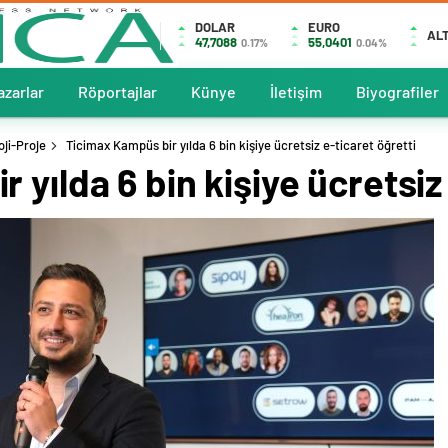
DOLAR
EURO
ALT
47,7088
55,0401
0.17%
0.04%
azarlar
Röportajlar
Künye
İletişim
Biyografiler
oji-Proje
Ticimax Kampüs bir yılda 6 bin kişiye ücretsiz e-ticaret öğretti
yılda 6 bin kişiye ücretsiz 