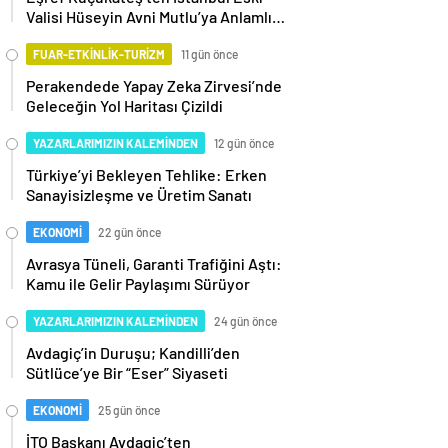
Valisi Hüseyin Avni Mutlu’ya Anlamlı
Ziyaret
FUAR-ETKİNLİK-TURİZM
11 gün önce
Perakendede Yapay Zeka Zirvesi’nde
Geleceğin Yol Haritası Çizildi
YAZARLARIMIZIN KALEMİNDEN
12 gün önce
Türkiye’yi Bekleyen Tehlike: Erken
Sanayisizleşme ve Üretim Sanatı
EKONOMİ
22 gün önce
Avrasya Tüneli, Garanti Trafiğini Aştı:
Kamu ile Gelir Paylaşımı Sürüyor
YAZARLARIMIZIN KALEMİNDEN
24 gün önce
Avdagiç’in Duruşu; Kandilli’den
Sütlüce’ye Bir “Eser” Siyaseti
EKONOMİ
25 gün önce
İTO Başkanı Avdagiç’ten