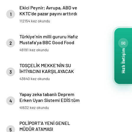
Ekici Peynir; Avrupa, ABD ve
KKTC’de pazar payını arttırdı
1
112154 kez okundu
Türkiye’nin milli gururu Hafız
Mustafa’ya BBC Good Food
✉
2
ödülü
49191 kez okundu
Hızlı İletişim
TOSÇELİK MEKKE’NİN SU
İHTİYACINI KARŞILAYACAK
3
PROJESİ’NİN BORU TEDARİKİNİ
43640 kez okundu
TAMAMLADI
Yapay zeka tabanlı Deprem
Erken Uyarı Sistemi EDİS tüm
4
Marmara’da kullanılmaya
41632 kez okundu
başlandı
POLİPORT’A YENİ GENEL
MÜDÜR ATAMASI
5