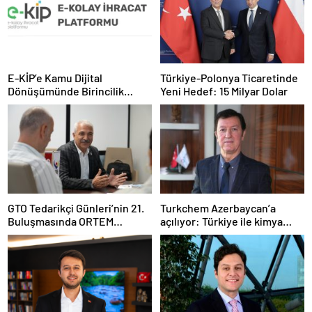
E-KİP’e Kamu Dijital
Türkiye-Polonya Ticaretinde
Dönüşümünde Birincilik
Yeni Hedef: 15 Milyar Dolar
Ödülü
GTO Tedarikçi Günleri’nin 21.
Turkchem Azerbaycan’a
Buluşmasında ORTEM
açılıyor: Türkiye ile kimya
Elektronik Tedarikçi
ticaretinde yeni dönem
Adaylarıyla Buluştu