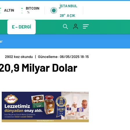
İSTANBUL
BITCOIN
ALTIN
%
28°
AÇIK
E – DERGİ
ar
2902 kez okundu
|
Güncelleme: 06/05/2025 18:15
20,9 Milyar Dolar