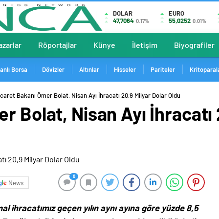
DOLAR
EURO
47,7064
55,0252
0.17%
0.01%
azarlar
Röportajlar
Künye
İletişim
Biyografiler
anlı Borsa
Dövizler
Altınlar
Hisseler
Pariteler
Kritoparal
icaret Bakanı Ömer Bolat, Nisan Ayı İhracatı 20,9 Milyar Dolar Oldu
r Bolat, Nisan Ayı İhracatı 
0
News
l ihracatımız geçen yılın aynı ayına göre yüzde 8,5