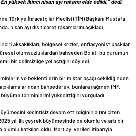
 En yüksek ikinci nisan ayı rakamı elde edildi.” dedi.
i’nde Türkiye İhracatçılar Meclisi (TİM) Başkanı Mustafa
da, nisan ayı dış ticaret rakamlarını açıkladı.
nciri aksaklıkları, bölgesel krizler, enflasyonist baskılar
i küresel olumsuzluklardan bahseden Bolat, bu durumun
li bir belirsizliğe yol açtığını söyledi.
inlerin ve beklentilerin bir miktar aşağı çekildiğinden
i açıklamalarından bahsederek, bunlara rağmen IMF,
 büyüme tahminlerini yükselttiğini vurguladı.
üyümesini kesintisiz devam ettirdiğinin altını çizen
2025 yılı ilk çeyrek büyümesinde de olumlu ve artı bir
lumlu katkıları oldu. Mart ayı verileri itibarıyla