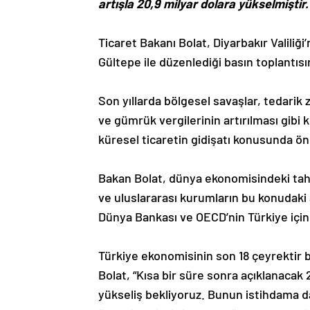
artışla 20,9 milyar dolara yükselmiştir.
Ticaret Bakanı Bolat, Diyarbakır Valiliğ
Gültepe ile düzenlediği basın toplantısın
Son yıllarda bölgesel savaşlar, tedarik zi
ve gümrük vergilerinin artırılması gib
küresel ticaretin gidişatı konusunda önem
Bakan Bolat, dünya ekonomisindeki tahm
ve uluslararası kurumların bu konudak
Dünya Bankası ve OECD’nin Türkiye için
Türkiye ekonomisinin son 18 çeyrektir b
Bolat, “Kısa bir süre sonra açıklanacak 
yükseliş bekliyoruz. Bunun istihdama da o