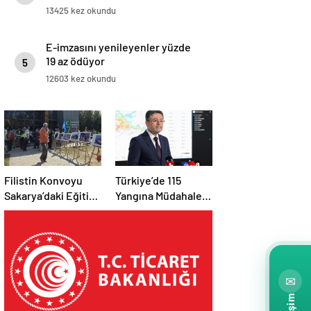
tanımlarına göre üst gelirli
13425 kez okundu
ülkeler ligine yükseldi”
E-imzasını yenileyenler yüzde
19 az ödüyor
5
12603 kez okundu
Filistin Konvoyu
Türkiye’de 115
Sakarya’daki Eğitim
Yangına Müdahale
Kampını
Edildi: 110’u Kontrol
Tamamladı: Ankara
Altına Alındı
Etabı Başlıyor
✉