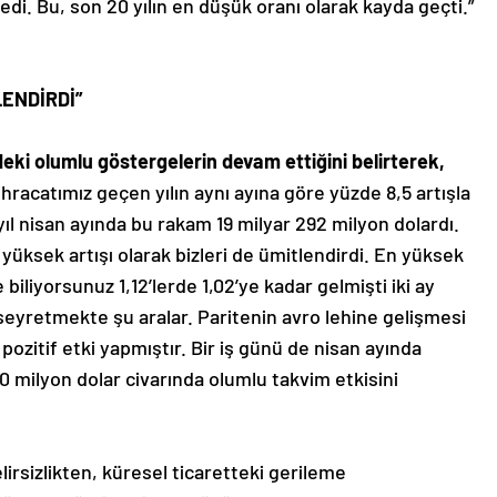
ledi. Bu, son 20 yılın en düşük oranı olarak kayda geçti.”
LENDİRDİ”
deki olumlu göstergelerin devam ettiğini belirterek,
hracatımız geçen yılın aynı ayına göre yüzde 8,5 artışla
yıl nisan ayında bu rakam 19 milyar 292 milyon dolardı.
n yüksek artışı olarak bizleri de ümitlendirdi. En yüksek
e biliyorsunuz 1,12’lerde 1,02’ye kadar gelmişti iki ay
seyretmekte şu aralar. Paritenin avro lehine gelişmesi
ozitif etki yapmıştır. Bir iş günü de nisan ayında
0 milyon dolar civarında olumlu takvim etkisini
irsizlikten, küresel ticaretteki gerileme