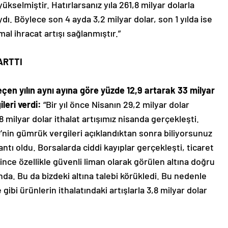
ükselmiştir. Hatırlarsanız yıla 261,8 milyar dolarla
ı. Böylece son 4 ayda 3,2 milyar dolar, son 1 yılda ise
 mal ihracat artışı sağlanmıştır.”
ARTTI
çen yılın aynı ayına göre yüzde 12,9 artarak 33 milyar
leri verdi:
“Bir yıl önce Nisanın 29,2 milyar dolar
ilyar dolar ithalat artışımız nisanda gerçekleşti.
nin gümrük vergileri açıklandıktan sonra biliyorsunuz
ntı oldu. Borsalarda ciddi kayıplar gerçekleşti, ticaret
lince özellikle güvenli liman olarak görülen altına doğru
nda. Bu da bizdeki altına talebi körükledi. Bu nedenle
ibi ürünlerin ithalatındaki artışlarla 3,8 milyar dolar