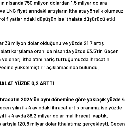
nın nisanda 750 milyon dolardan 1,5 milyar dolara
 ve LNG fiyatlarındaki artışların ithalata yönelik olumsuz
rol fiyatlarındaki düşüşün ise ithalata düşürücü etki
yar 38 milyon dolar olduğunu ve yüzde 21,7 artış
thalatı karşılama oranı da nisanda yüzde 63,5’tir. Geçen
n ve enerji ithalatını hariç tuttuğumuzda ihracatın
iyesine yükselmiştir.” açıklamasında bulundu.
THALAT YÜZDE 0,2 ARTTI
da ihracatın 2024’ün aynı dönemine göre yaklaşık yüzde 4
eçen yılın ilk 4 ayındaki ihracat artış oranımız ise yüzde
yıl ilk 4 ayda 86,2 milyar dolar mal ihracatı yaptık.
k artışla 120,8 milyar dolar ithalatımız gerçekleşti. Geçen