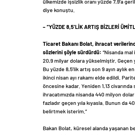
ülkemizde işsizlik oranı yüzde 7,9’a geri
diye konuştu.
– “YÜZDE 8,5’LİK ARTIŞ BİZLERİ ÜMİT
Ticaret Bakanı Bolat, ihracat verilerin
sözlerini şöyle sürdürdü:
“Nisanda mal i
20,9 milyar dolara yükselmiştir. Geçen 
Bu yüzde 8,5’lik artış son 9 ayın aylık e
ikinci nisan ayı rakamı elde edildi. Parit
öncesine kadar. Yeniden 1,13 civarında 
ihracatımızda nisanda 440 milyon dolar p
fazladır geçen yıla kıyasla. Bunun da 40
belirtmek isterim.”
Bakan Bolat, küresel alanda yaşanan bel