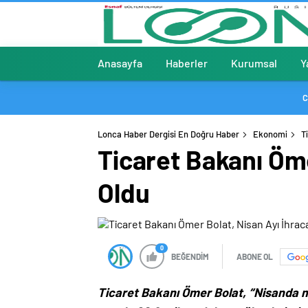
Anasayfa
Haberler
Kurumsal
Y
C
Lonca Haber Dergisi En Doğru Haber
Ekonomi
T
Ticaret Bakanı Öme
Oldu
0
BEĞENDİM
ABONE OL
Ticaret Bakanı Ömer Bolat, “Nisanda ma