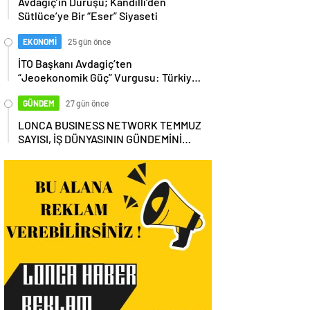
Avdagiç’in Duruşu; Kandilli’den
Sütlüce’ye Bir “Eser” Siyaseti
EKONOMİ
25 gün önce
İTO Başkanı Avdagiç’ten
“Jeoekonomik Güç” Vurgusu: Türkiye,
Küresel Tedarik Zincirinin Merkezi
Olmalı
GÜNDEM
27 gün önce
LONCA BUSINESS NETWORK TEMMUZ
SAYISI, İŞ DÜNYASININ GÜNDEMİNİ
MASAYA YATIRDI