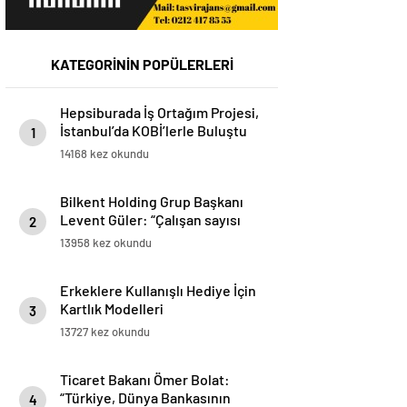
KATEGORİNİN POPÜLERLERİ
Hepsiburada İş Ortağım Projesi,
İstanbul’da KOBİ’lerle Buluştu
1
14168 kez okundu
Bilkent Holding Grup Başkanı
Levent Güler: “Çalışan sayısı
2
olarak Türkiye’nin en büyük 9.
13958 kez okundu
işvereni pozisyonundayız”
Erkeklere Kullanışlı Hediye İçin
Kartlık Modelleri
3
13727 kez okundu
Ticaret Bakanı Ömer Bolat:
“Türkiye, Dünya Bankasının
4