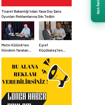
Hızlı İletişim
Ticaret Bakanlığı’ndan Yasa Dışı Şans
Oyunları Reklamlarına Sıkı Tedbir
Metin Külünk’ten
Eşref
Gündem Yaratan
Küçükateş’ten
Açıklamalar:
İstanbul Eski Valisi
Ekonomi, Liyakat ve
Hüseyin Avni
Siyasete İlişkin
Mutlu’ya Anlamlı
Dikkat Çeken
Ziyaret
Mesajlar