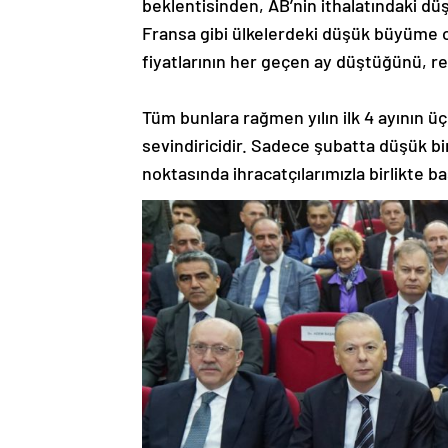
beklentisinden, AB’nin ithalatındaki dü
Fransa gibi ülkelerdeki düşük büyüme o
fiyatlarının her geçen ay düştüğünü, rek
Tüm bunlara rağmen yılın ilk 4 ayının üç
sevindiricidir. Sadece şubatta düşük bi
noktasında ihracatçılarımızla birlikte b