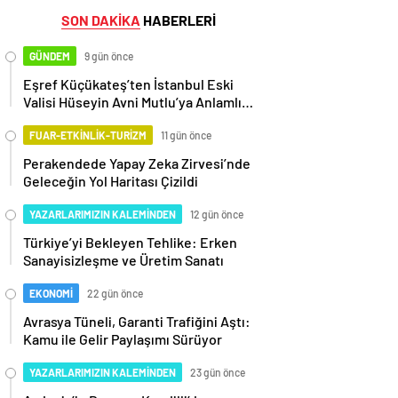
SON DAKİKA
HABERLERİ
GÜNDEM
9 gün önce
Eşref Küçükateş’ten İstanbul Eski
Valisi Hüseyin Avni Mutlu’ya Anlamlı
Ziyaret
FUAR-ETKİNLİK-TURİZM
11 gün önce
Perakendede Yapay Zeka Zirvesi’nde
Geleceğin Yol Haritası Çizildi
YAZARLARIMIZIN KALEMİNDEN
12 gün önce
Türkiye’yi Bekleyen Tehlike: Erken
Sanayisizleşme ve Üretim Sanatı
EKONOMİ
22 gün önce
Avrasya Tüneli, Garanti Trafiğini Aştı:
Kamu ile Gelir Paylaşımı Sürüyor
YAZARLARIMIZIN KALEMİNDEN
23 gün önce