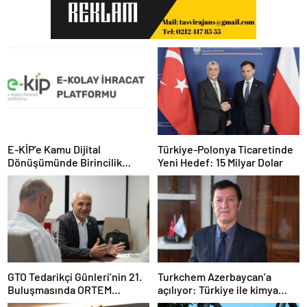
E-KİP’e Kamu Dijital
Türkiye-Polonya Ticaretinde
Dönüşümünde Birincilik
Yeni Hedef: 15 Milyar Dolar
Ödülü
GTO Tedarikçi Günleri’nin 21.
Turkchem Azerbaycan’a
Buluşmasında ORTEM
açılıyor: Türkiye ile kimya
Elektronik Tedarikçi
ticaretinde yeni dönem